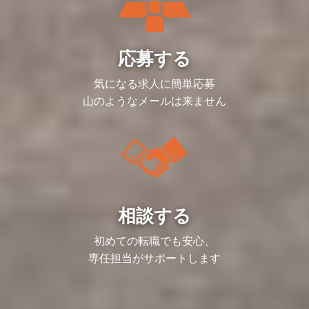
し、次は「⾃⾝のチーム」を管理します。
リーダーとしてプロジェクトを任された後
も、成功事例の共有会の開催や、マネージ
ャーにプロジェクトを共に⾒てもらうな
ど、サポート体制は整っています。
応募する
そのため未経験者でも⼀⼈前になるまで成
⻑することが可能です。
気になる求人に簡単応募
■入社後イメージ
山のようなメールは来ません
まずは他のリーダーと共にプロジェクトに
入り、3か月程度でプロジェクトの全体感
を掴んでいただきます。
その後リーダーとしての業務を覚えていた
だき、半年~1年後で一人前を目指してい
ただくようなイメージです。質問しやすい
環境もありますのでご安心ください。
■備考
就業場所の変更範囲：限定された範囲内に
相談する
おいての変更の可能性あり
（限定された範囲内とは、就業規則に定め
る地域区分により、原則として、特定の地
初めての転職でも安心、
域およびその地域と隣接する都道府県をそ
専任担当がサポートします
の対象とする）
※リモートワークを行う場所を含む
※出向を命じることがあり、その場合は出
向先の定める就業場所
※常駐先等会社が指定する場所を含む