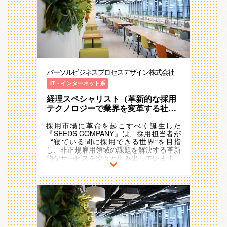
など、SEEDSのメンバー全員が楽しめる
業「StepBase」を提供しているStepBase
を運用するだけでなく、改善活動も行いま
企画を行っています。
部となります。
す。
職種を超えたオープンなコミュニケーショ
StepBaseは2024年9月にローンチされた
一連の業務プロセスの可視化を行い、無駄
ンを重視し、シャッフルランチや懇親会、
新規事業となっており、1年で組織規模が
がないか、類似した作業をまとめることが
誕生日お祝いなどをの交流を通じて風通し
3倍以上と急拡大しているサービスとなっ
できないか、順番や担当者を変更すること
の良い文化を醸成しています。
ています。
でより効率化できないか、簡素化できない
か、ECRSのフレームワークに沿って継続
また、独自の評価・報酬制度を設けてお
＜StepBaseについて＞https://step-
的に課題設定と改善を行います。
り、「xiexieka（シェイシェイカ）」では
base.jp/
パーソルビジネスプロセスデザイン株式会社
感謝の気持ちがインセンティブにつながり
＜BPOサービス一覧＞https://www.persol-
■業務内容(人事労務)
ます。
bd.co.jp/service/bpo/s-bpo/service/
IT・インターネット系
約4万人のパーソルグループ各社ではたら
「VISION賞」ではビジョンを体現した個
＜プロダクト一覧＞https://www.persol-
く社員の勤怠管理・通勤費管理・給与計算
経理スペシャリスト（革新的な採用
人を、「MVT」ではビジョンを体現した
bd.co.jp/service/product/
をお任せいたします。
チームを表彰しています。
テクノロジーで業界を変革する社内
弊社はパーソルグループの人事シェアード
このダイナミックな環境で、私たちと共に
■ポジション募集の背景：
ベンチャー、SEEDS COMPANYで
サービスとして、グループ各社の人事労務
成長し、HR業界に革命を起こす仲間を募
BPO事業における経理領域の需要が非常
採用市場に革命を起こすべく誕生した
一人目の経理スペシャリストを募
業務を請け負っています。
集しています！
に高く、体制強化のため募集いたします。
『SEEDS COMPANY』は、採用担当者が
集！）
勤怠・通勤費業務では、勤怠情報の収集・
〝寝ている間に採用できる世界“を目指
確認や申請経路に基づいた通勤費の支給、
■業務詳細：
し、非正規雇用領域の課題を解決する革新
払い戻し対応を行います。
オンライン業務代行サービス「StepBase
的なサービスを次々と生み出しています。
給与計算業務では、各月における給与計算
経理」のリーダー（キャプテン）をご担当
「HITO-Manager」「x:eee」「アルバイ
や賞与計算、年末調整の運営・管理を行い
いただきます。
トネクスト」など、すでに市場で注目を集
ます。
・クライアントへの業務内容ヒアリング、
める複数のサービスを展開し、急速に事業
いずれの業務もグループ各社からのお問合
業務プロセスの改善提案
を拡大しています。
せ対応、法改正や
└当社に蓄積された約7,000通り以上の
この成長を財務面から支える重要な役割と
人事規定変更にあわせた人事システム
業務プロセスを活用できます。
して、経理部門の立ち上げを担う「一人目
COMPANYの設定変更や運用見直しまで対
・KPI設定及び進捗管理
の経理スペシャリスト」を募集。
応します。
・月次報告書や業務レポートの作成/レビ
革新的なテクノロジーと斬新なアイデアで