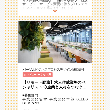
・新規の異動・配置企画の立案と実行
サービス、サービス変更に伴うプロジェク
＜社員の成長支援（育成・研修）＞
トマネジメント等をお任せします。
・マネジメント層の能力開発に関する企
画・実行・改善（異動施策との連結、マネ
①BPO案件のイメージ：
ジメント研修の企画・運営ほか）
クライアントのバックオフィスや営業・マ
・新卒3年目までの能力開発に関する企
ーケなど、法改正や組織変化が多い部門に
画・実行・改善
対して、プロセスデザインとデジタルを組
・サービスラインの育成施策支援
み合わせ、実業務を担当する現場視点での
・自律的に育つ環境や仕組みづくりと運用
業務設計・構築～改善をスピーディーに実
（企画立案と実行）
現していきます。
現場の運用を知っているからこそ、誰でも
○担当事業について
同じ水準で安定して業務遂行ができるよう
創業時からの基盤であるアウトソーシング
な仕組み・標準化の実現が可能です。
ビジネスモデルを軸に、継続的に発展、成
長を続けてきた中核事業です。
②プロジェクトマネジメント・PMO案件
ICT領域を中心に、新規事業やサービス企
のイメージ：
画フェーズのプロジェクト支援から、
通信業界において、新規サービスやキャン
パーソルビジネスプロセスデザイン株式会社
BPR・業務改善までを顧客伴走型のサービ
ペーンにおける運用構築～それに付随する
スとしてご支援しています。
プロジェクトマネジメント、またマイグレ
IT・インターネット系
近年は、アウトソーシングビジネスで得た
ーション、ネットワークのゼロトラスト化
ノウハウに加え、RPAなどのデジタル化推
【リモート勤務】求人作成業務スペ
といった案件におけるPMOを担い、クラ
進、コンサル/PMOサービス、テクノロジ
イアントが実現したいゴールに向けて周辺
シャリスト ◇企業と人材をつなぐ架
ー活用のビジネスモデルへとアップデート
ステークホルダーの利害調整や、現場がど
け橋に ◇ ※転勤なし／※月1回本社
を遂げる転換期に入っています。
うなっているのか？の情報整理・可視化
■募集部門
出社あり
（KIP・課題管理・業務フロー等）、プロ
事業開発管掌 事業開発本部 SEEDS
○組織体制
セスの設計・可視化などにより、お客様が
COMPANY
以下チーム体制で、各事業部門の責任者と
意思決定するためのベースをつくり、プロ
の情報交換、問題提起や課題解決に向けた
ジェクトを完遂に導いていきます。