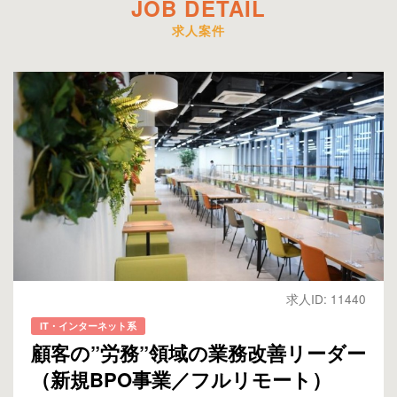
JOB DETAIL
求人案件
求人ID: 11440
IT・インターネット系
顧客の”労務”領域の業務改善リーダー
（新規BPO事業／フルリモート）