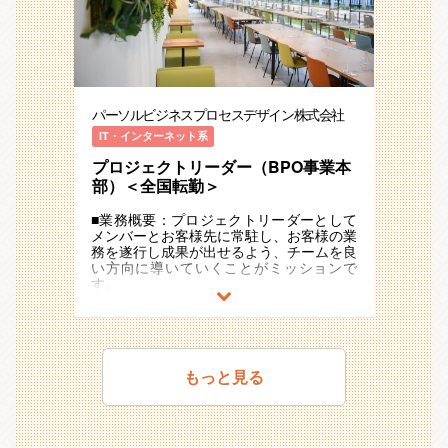
ュー
採用市場を変革する私たちのミッション
■当ポジションの魅力
・アシスタントメンバー（クルー）のマネ
を、経理の視点から支えていただきます。
人事システムであるCOMPANYの知見を学
ジメント
経理部門の基盤を一から築き上げ、
んでいただくことで、主に人事を中心とし
・経理メンバーの採用面接、オンボーディ
SEEDS COMPANYの成長戦略に直接貢献
たバックオフィス業務おけるご自身の市場
ング企画/運用 など
できる、やりがいに満ちた役割です。
価値向上が可能です。
また、システム導入におけるプロジェクト
■本ポジションの魅力：
【主な業務内容】
マネジメントスキルを磨いて頂くことで、
パーソルビジネスプロセスデザイン株式会社
・フルリモート＆フルフレックスの働き方
1. 決算の仕分け
プロジェクトリーダーを始めとした様々な
が可能ですので、企画やその他業務にも集
月次・年次決算業務の一人での遂行
IT・インターネット系
マネジメントポジションへのステップアッ
中いただける環境です。もちろん出社も可
仕訳入力、勘定科目の管理と最適化
プが可能です。
能です。
プロジェクトリーダー（BPO事業本
専門性を追求することからスタートいただ
・様々なクライアントと当社に蓄積された
2. 対外とのやり取り
部）＜全国転勤＞
いたのち、「ラインマネジメント」「業務
業務プロセスに触れることができるため、
税理士、会計士との連携構築
コンサルタント」 「スペシャリスト」の
経理やマネジメントとしてのスキルアップ
取引先との経理関連のコミュニケーション
■業務概要：プロジェクトリーダーとして
大きな方向性から伸ばしたいキャリアを選
が可能です。
メンバーとお客様先に常駐し、お客様の業
択することができます。
・経理領域はこれから立ち上げのため、研
3. PL管理
務を遂行し成果が出せるよう、チームを良
修企画やメンバー集めなど、裁量を持って
受注登録/請求業務
い方向に導いていくことがミッションで
担当職種の変更の範囲：会社の定める職種
推進いただけます。
PLの取りまとめ、並びに事業部内レポー
す。
（出向を命じることがあり、その場合は出
ト
当社ではお客様の業務を代行する『アウト
向先の定める職種）
■ビジネスオーナーのメッセージ：
ソーシング』を展開しており、大手企業・
私はこれから日本で経済格差が広がると考
＜入社後イメージ＞
官公庁の事務業務をメインに代行していま
えています。このままでは今より暗い表情
まずは、SEEDS COMPANYにおける現状
す。
をした方が増えるかもしれないと思い、こ
の受注登録/請求業務、PL管理についてキ
の事業を構想しました。
ャッチアップいただきます。
もっと見る
【プロジェクト例】
もちろん自社の本流ビジネスにも相乗効果
運用できる状態になれば、月次・年次決算
・様々な部⾨の事務・庶務・サポート業
が得られる内容になっており、経営からの
務や対外とのやり取り含め、一人称で対応
務
期待も大きいです。
していただきます。
・官公庁（役所）の窓⼝業務・事務処理
そのビジネスを一緒に立ち上げてくれるメ
・事務センターでのデータ処理業務