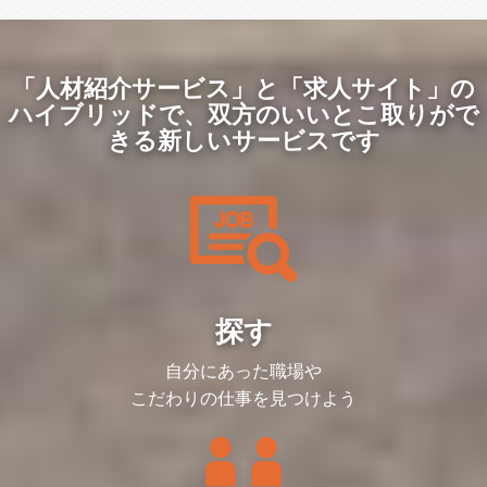
ンバーの募集になります。ぜひよろしくお
◆◇”一人目の経理担当者”の魅力◇◆
・⼤学での奨学⾦受付・審査業務
願いします。
・社内で唯一の経理担当者として、事業部
・企業受付、採⽤代⾏、コールセンター
長と密接に連携し、経営判断に直接影響を
など
担当者より
与える機会があります。
※ご経験や適性により配属先プロジェクト
約5兆円の巨大規模を誇るBPO市場に対
・経営戦略の策定から実行まで幅広く関与
「人材紹介サービス」と「求人サイト」の
を決定します。
し、新規事業の切り口から「人と組織の生
していただきます。自由度の高い環境で、
ハイブリッドで、
双方のいいとこ取りがで
産性向上」をミッションとし、世の中の
あなたのアイデアを積極的に取り入れ、実
■業務詳細：
「はたらく」の変革を目指しています。
行に移すことができます。
きる新しいサービスです
・チームの運営（顧客やメンバーとのコミ
新規事業に取り組んでいることもあり、チ
・決算、税務、管理会計など、経理業務全
ュニケーションなど）
ャレンジに寛容な組織で、所属する大半の
般を担当することで、総合的なスキルアッ
・業務の進捗管理、分担
社員は中途入社や他組織からの異動者が多
プが可能です。
・メンバーの育成、⾯談、労務管理、シフ
く、フラットな組織体制です。
・将来的な経理チーム拡大に伴い、マネー
ト作成
働き方も基本はフルフレックス・フルリモ
ジャーへのステップアップも視野に入れる
・業務マニュアルや⽇々の報告書、研修資
ートととても自由度の高い環境となってい
ことができます。
料などの作成
ます。
・お客様や上長との打ち合わせ
SEEDS COMPANYのは、親会社の安定基
・顧客への報告、業務改善の提案
契約期間の条件等 ■担当職種の変更の範
盤を活かしつつ、ベンチャー精神で新しい
※ゆくゆくはプロジェクトマネージャーと
囲：会社の定める職種（出向を命じること
価値創造に挑戦しています。
して複数のチームをまとめるなど、ステッ
があり、その場合は出向先の定める職種）
テクノロジーで人と仕事を繋ぐ新しい未来
探す
プアップすることも可能です。
を創造する私たちと共に、経理のプロフェ
ッショナルとして高い裁量権を持ってチャ
■⼊社後の流れ：
自分にあった職場や
レンジしませんか？
まずは会社のことや業界のことを学ぶ機会
あなたの経験とスキルが、次世代の採用プ
として、入社時研修を実施します。
こだわりの仕事を見つけよう
ラットフォームを生み出す原動力となりま
研修が終了後はプロジェクトに配属され、
す。
業務を習得していきます。
OJTで業務を習得した後も、定期的に研修
を実施予定です。
業務内容とリーダーとしての役割を理解