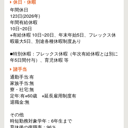
休日・休暇
年間休日
123日(2026年)
年間有給休暇
10日~20日
※有給休暇 10日~20日、年末年始5日、フレックス休
暇最大5日、別途各種休暇制度あり
■特別休暇：フレックス休暇（年次有給休暇とは別に
年5日間付与）、育児休暇 等
諸手当
通勤手当:有
家族手当:無
寮・社宅:無
定年:有※60歳 ※延長雇用制度有
退職金:無
その他
時短勤務対象学年：6年生まで
育休後の復職率：96％