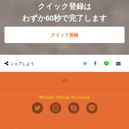
クイック登録は
職種の変更範囲：会社の定める業務の範囲
で無限定（アシスタントコースを除く)
わずか60秒で完了します
※出向を命じることがあり、その場合は出
向先の定める職種
クイック登録
シェアしよう
Mihiraki Official Accounts