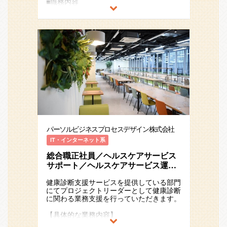
■職務内容
企画・施策実行、PDCAを行っています。
求人原稿作成業務／Excelスキルを活かし
少数精鋭のため、責任やプレッシャーも大
◆業務改善について：
人材業界大手グループで活躍
きいですが、担当できる範囲や裁量が広
順番や担当者を変更することでより効率化
く、事業に直接貢献できる人事部門です。
できないか、簡素化できないか、ECRSの
パーソルグループの社内ベンチャー組織
マネジャー1名、メンバー5名の6名チー
フレームワークに沿って継続的に課題設定
SEEDS COMPANYにて
ム。
と改善を行います。
「HITO-Manager採用管理システム」の
また、顧客の課題・要望に応じて、チーム
CSチームで求人作成業務をご担当してい
担当職種の変更の範囲：会社の定める職種
ではなく単独で改善活動を担当することも
ただきます。
（出向を命じることがあり、その場合は出
あります。
向先の定める職種）
業務プロセスの可視化や再構築を行い、顧
◆SEEDS COMPANYとは
客自身で業務運用が円滑にできるよう支援
SEEDS COMPANYは、「HR×テクノロジ
を行います。
ー」で新たなイノベーションを起こすべく
2015年に立ち上がったパーソルグループ
【得られるスキル/成果物】
の社内ベンチャーです。
・業務プロセスを可視化する/WBS、業務
創業当初は数名で始まった事業が、急速な
パーソルビジネスプロセスデザイン株式会社
一覧
成長を遂げ、組織規模を拡大し続けていま
・業務フローをBPMNを用いて可視化す
す。（2025年現在 約90名が在籍）
IT・インターネット系
る/業務フロー図、システム構成図
特に直近2年間で従業員数が約1.6倍に増加
・作業手順を可視化する/業務手順書、業
総合職正社員／ヘルスケアサービス
し、急速な事業拡大を遂げています。
務マニュアル
サポート／ヘルスケアサービス運用
・業務フローの品質をKPIで管理する/顧客
◆募集背景
／フレックス勤務／業務習得後は在
向け報告書、改善提案書、品質管理
HITO-Manager採用管理システムのプロダ
健康診断支援サービスを提供している部門
宅勤務可♪＜全国転勤＞
・業務フロー作業工程を自動化する/Excel
クト部門・CS（Indeed）チームにて、新
にてプロジェクトリーダーとして健康診断
VBAツール
たに1年半前からindeed代理店としても顧
に関わる業務支援を行っていただきます。
客支援を行っております。
■同社の特徴・魅力：
事業の急成長に伴い、より充実したサービ
【具体的な業務内容】
・豊富なキャリアパス：業務領域ごとに専
ス提供とお客様満足度向上のため、新たな
●健康診断の受診計画策定
門性を追求することからスタート。