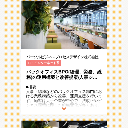
子育てと両立しやすい仕事を探す中で、リ
業務を行っていただく想定です。
レクトリクルーティング、リファラルな
モート勤務・フルフレックス制の環境に惹
ど）
かれ転職しました。
【メンバー構成】
・応募者対応：書類選考、カジュアル面
業務改善にも取り組んだ経験を活かし、自
課全体 ⇒ 40名
談、面接フォロー、面接官への申し送り、
主性が求められる今の職場でやりがいを感
配属予定のチーム人数 ⇒ 10名
面接結果回収・通知、オファー面談、入社
じながら働けています！
男女比 ⇒ 2：8
前支援
・採用プロセスの数値管理、データ分析及
＜同社担当者より＞
【キャリアパス】
びレポーティング
■SEEDS COMAPNYについて
入社～1年：業務全体の理解
私たちSEEDS COMPANYは、人材業界大
2年目～3年目：業務範囲の拡大、サブリ
＜BPO事業採用人材イメージ＞
手パーソルグループ初の社内ベンチャーと
ーダーやリーダーとしてプロジェクト管理
業務プロセスコンサルタント、ITコンサル
して、HR×Techの最前線で事業展開して
や新規案件の立ち上げ
タント、PM/PMO、事業企画、カスタマ
います。
パーソルビジネスプロセスデザイン株式会社
※ご本人の希望に応じて、マネジメントコ
ーサクセス、非定型事務など
ースまたはスペシャリストコースを選択い
IT・インターネット系
【組織の特徴】
ただけます！
■組織について
・業界TOPシェアクラスの採用支援ツール
バックオフィスBPO(経理、労務、総
配属予定の部署はそれぞれ部門ごとに役割
「HITO-Manager・x:eee」を展開
【入社後のフォロー体制・雰囲気】
を持つチーム制を取っており、母集団形成
務)の運用構築と改善提案/人事シス
・Indeed PLUS代理店事業で1年で売上10
１年かけ一通りの業務を覚えていただく想
から入社に至る一連の流れをご自身で担当
テム(COMPANY)の導入・保守支援
倍を達成
定です。
することで採用に関する知見が活かせま
■概要
・20代-30代中心の多様なバックグラウン
入社後、３ヵ月～半年程度でプロジェクト
す。
人事・総務などのバックオフィス部門にお
ドを持つメンバーが活躍中
を担当していただく予定ですが、常に先輩
また、採用手法のみでなく社内の人事制度
ける業務構築から改善、運用支援を行いま
社員がフォローに入る体制をとっておりま
や採用に関わる法（労基法・職安法）など
す。顧客は大手企業が中心で、法改正やビ
【魅力ポイント】
す。
の専門的知見を元に、チームにて年間100
ジネス環境に即した組織変化が多くあり、
・急成長中の事業に携わることで、入社時
チーム制で助け合いながら業務を行える環
名以上の採用目標達成を目指します。
運用見直しが必要です。顧客に応じて、基
の自分のスキルから圧倒的な成長が可能
境となっておりますのでご安心ください！
幹システム等の導入支援や自動化ツールを
・企業の採用成功に直接貢献することで、
■本ポジションの魅力
用いた業務改善、プロセス再構築支援を行
顧客や営業からの感謝の声を聞ける
【配属によって磨けるスキル】
います。
・新部門のため、まだ組織自体が固まって
マルチタスクスキル
～～ 情報収集×新しいことへのチャレン