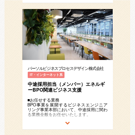
メンバーを募集いたします。
※安定稼働しているプロジェクトをお任
「ラインマネジメント」「業務コンサル
せしたいと考えておりますので、
タント」 「スペシャリスト」の大きな方
現在のCS（Indeed）チーム構成
過去の方針を踏襲し、スケジュール
向性から伸ばしたいキャリアを選択するこ
・営業担当：3名（男性2名 女性1名）
通りにプロジェクトを管理・運用していた
とができます。
・サポート担当：2名（女性2名）
だく想定です
●顧客対応・確認
担当職種の変更の範囲：会社の定める職種
◆業務内容
※難易度の高い提案や交渉を行っていた
（出向を命じることがあり、その場合は出
同社では、Indeed代理店としてお客様
だく想定はございませんのでご安心くださ
向先の定める職種）
の”採用”を直接的に支援しております。
い！
営業がヒアリングしてきた内容を基に企業
●医療機関の手配・調整
の魅力を伝える求人原稿制作を担当いただ
●専用システムを使用し予約・受診実績の
きます。
確認
企業の採用成功に直結する幅広い業務を担
●受診対象者や医療機関からの各種問合せ
うポジションでもあり
対応 ※１次対応は別チームで行っていま
パーソルビジネスプロセスデザイン株式会社
企業の成長に欠かせない「採用」を直接的
す
に支援できる業務のため、成功したときに
└例えば？
IT・インターネット系
は顧客からも直接「感謝」を伝えていただ
受診対象者の場合：「健康診断の予約が
くこともあります。
中途採用担当（メンバー）エネルギ
できない」「項目やオプションについての
問い合わせ」 など
ーBPO関連ビジネス支援
＜主な業務内容＞
医療機関の場合：「予約している方が当
・効果分析データなどの作成
日いらっしゃらない」「予約されていない
■お任せする業務
・Excelを活用した求人原稿制作
方や退職済みの方がいらっしゃった」 な
BPO事業を展開するビジネスエンジニア
・広告の品質チェック
ど
リング事業本部において、中途採用に関わ
・求人掲載までの進行管理（対社内営業メ
る業務全般をお任せいたします。
ンバー＆お客様）
【働き方】
・広告内容の確認や修正依頼の対応 など
入社後1か月程度は出社していただき業務
・事業責任者との採用要件のすり合わせ、
をレクチャーいたします。
ターゲティング、求人票作成、母集団形成
◆社員インタビュー
2か月目からは在宅勤務を取り入れながら
チャネル検討（人材紹介、求人広告、ダイ