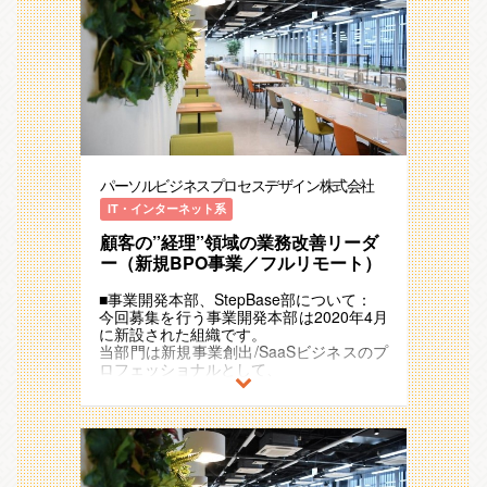
おらず、自分自身の発言が取り入れられる
マネジメントスキル
ジ×愚直に進める力 ～～
※お任せする業務はご経験やご志向性によ
機会が多い環境です。
課題解決力
って検討していきます
チームビルディング経験
少子高齢化に伴う労働人口減少により採用
■業務内容(人事システム：COMPANY)
2015年の創業以来、私たちは急速な成長
市場が過熱する中、今までのやり方、待ち
COMPANYの導入支援から運用保守を一気
を遂げてきました。
■業務内容の変更の範囲
の姿勢では通用しない
通貫して対応します。導入支援では、1年
2020年には約30名だった組織が、2025年
会社の定める職種（出向規程に従って出向
大転職時代になっています。めまぐるしく
単位の大掛かりなものとなり、チーム(10
には約90名にまで拡大。
を命じることがあり、その場合は出向先の
変わる市況に対してアンテナをはり、時代
名〜20名)でシステムの要件定義やプロジ
営業、エンジニア、デザイナー、マーケテ
定める職種）
にあった「採用手法を検討し企画実行しな
ェクト全体のマネジメント、設定作業や挙
ィング、カスタマーサクセスなど、多様な
がら成果を出す」という新しいことにチャ
動検証を行います。
専門性を持つメンバーで構成されていま
レンジしていく側面と、「社内外含むやり
初めは、COMPANYの知見を深めていただ
す。
パーソルビジネスプロセスデザイン株式会社
とりの矢面に立ち、応募者の進捗フェーズ
くため、システムの設定や挙動検証を担っ
各部署が密接に連携し、顧客のニーズに合
ごとに推進し成果を出す」という両方の側
ていただき、ゆくゆくは顧客への提案やプ
わせたソリューションを提供しています。
IT・インターネット系
面が求められます。
ロジェクトマネジメントをお任せします。
自由でフラットな雰囲気の中、誰もがアイ
顧客の”経理”領域の業務改善リーダ
導入後の運用保守では、COMPANYに関す
デアを出し、全員が事業の主役として活躍
顧客と伴走するBPO事業で活躍できる人
る問い合わせのQA対応やシステム不具合
ー（新規BPO事業／フルリモート）
できる環境を整えています。
材を、採用担当として共に伴走する役割と
に関するトラブルシューティングを行いま
して採用に繋がった達成感はとても大きい
す。
独自の社内制度をご紹介！
■事業開発本部、StepBase部について：
と思います。事業への影響が大きい役割で
また、人事制度の改定や法改正、
■STF（SEEDS THE FUTURE）
今回募集を行う事業開発本部は2020年4月
はありますが、それが大きなやりがいに繋
COMPANY機能追加に合わせて、
メンバーの相互理解を目的とした社内イベ
に新設された組織です。
がると思っています。
COMPANYのアップデート対応も行いま
ントなどを企画・運営するSEEDS内の有
当部門は新規事業創出/SaaSビジネスのプ
す。
志チームです。
ロフェッショナルとして、
担当職種の変更の範囲：会社の定める職種
毎月月末の締め会で、人気テレビ番組を模
今までにない新たな仕事を生みだすことで
（出向を命じることがあり、その場合は出
■業務内容(バックオフィスBPO)
したゲーム大会などSTFによるコンテンツ
その業界や業務を根底から変え、
向先の定める職種）
総務・人事などの間接業務を担うプロジェ
を実施。
そこではたらく人・組織に貢献や変化を生
クトの一員として業務に従事します。
直近では2025年の新年会でオフィス内に
みだすことをミッションとしています。
例えば総務部門のBPOではPCやモバイル
回転寿司を呼びました！
端末（スマホ、タブレット、Wi-Fi等）の
映画館でキックオフを半期に1回実施する
配属先としては、事業開発本部内の新規事
IT資産の手配・管理業務運営といった業務