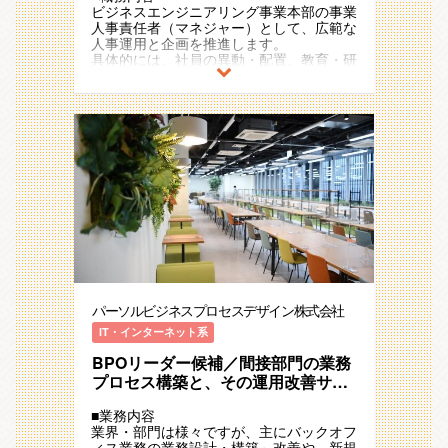
ビジネスエンジニアリング事業本部の事業
る人事
人事責任者（マネジャー）として、広範な
人事運用と企画を推進します。
具体的には、社員の異動・配置、教育・研
修、評価、リテンション、人事制度の運用
と継続的な改善・企画に取り組みます。
この職務を通じて、社員のパフォーマンス
向上やキャリア実現にはたらきかけ、その
結果、事業・サービスの提供価値を高める
ことに経営貢献します。
また人材を持続的に確保・輩出するための
環境や仕組みづくりを推進します。
担当事業には3,000名程度の社員が所属し
ています。
社員が自己実現できる機会を創り、お客様
と事業の成長にリーダーシップを発揮でき
る人事を一緒に創っていきましょう。
○主な担当業務
パーソルビジネスプロセスデザイン株式会社
＜異動・配置＞
・中長期的な社員の成長と、事業成長の観
IT・インターネット系
点を両立する異動・配置策の提案。
BPOリーダー候補／間接部門の業務
そのための仕組み（Grow Talent会議）
の企画・運用（アジェンダ・議事録作成、
プロセス構築と、その運用改善サー
会議ファシリテーション、PDCA）
ビス
・短期的なプロジェクトアサインメントを
■業務内容
決める会議の運営（マッチング、アジェン
業界・部門は様々ですが、主にバックオフ
ダ・議事録作成、ファシリテーション）
ィス業務の業務設計・構築～改善や、新規