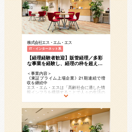
心の高まりをビジネスチャンスとして捉
ルーティンワークをこなす人員ではなく、
え、
組織の変革そのものをリードし、新しい当
「高齢社会×情報」を切り口に「医療」
たり前を共に創り上げるための募集になり
「介護/障害福祉」「ヘルスケア」「シニ
ます。
アライフ」領域で、40以上のサービスを
社長交代、海外拠点の変革、そして生成AI
運営しています。
やOCR導入による業務プロセスの激変。
これらに対応し、より盤石な組織を作るた
例）介護事業者向け業界特化型SaaS、
めの『攻めの経理』を標榜しています。
ICTを活用した生活習慣病重症化予防のリ
株式会社エス・エム・エス
モートチャット指導、
「今の環境では、これ以上のスキルアップ
医療介護従事者向け専門情報コミュニティ
IT・インターネット系
が見込めない」 「ルーティンワークだけ
サイトやキャリア支援
でなく、業務フローそのものを改善した
【経理経験者歓迎】販管経理／多彩
い」 「AI時代に生き残れる、市場価値の
2011年の東証一部（現：プライム）上場
な事業を経験し、経理の枠を超えた
高い経理人材になりたい」
後も国内外で新規事業の創出をさらに加速
キャリアを目指せるリーダー候補
そんな渇望感を持つ方にこそ、このフィー
させており、
＜事業内容＞
ルドは最適です。上司の指示を待つのでは
21期連続で増収のメガベンチャー企業と
《東証プライム上場企業》21期連続で増
なく、自ら課題を見つけ、解決まで走り抜
して存在感を強めています。
収を継続中
ける、そんな『自律型人材』をお待ちして
また、アジア・ヨーロッパ・オセアニアな
エス・エム・エスは「高齢社会に適した情
います。
ど海外17ヵ国でも事業を展開しており、
報インフラを構築することで人々の生活の
今後も日本国内に留まらず既存事業の拡
質を向上し、社会に貢献し続ける」
【配属部署】
大・成長と新規事業の開発を加速度的に進
というミッションを掲げ、多様な事業・ビ
今回の配属部署は、経営管理本部の直下の
めていく予定です。
ジネスモデルを展開しています 。
財務企画部に属する経理財務グループとな
ります。
＜配属部署＞
超高齢社会に突入したことで多くの社会課
■財務企画部の取材記事です。是非ご覧く
題が発生していますが、人々のニーズや関
■経営管理本部について
ださい。
心の高まりをビジネスチャンスとして捉
事業数・事業責任者が多数存在しながら、
https://hupro-job.com/articles/4050
え、
経営陣の意向も汲み取りつつ、①エス･エ