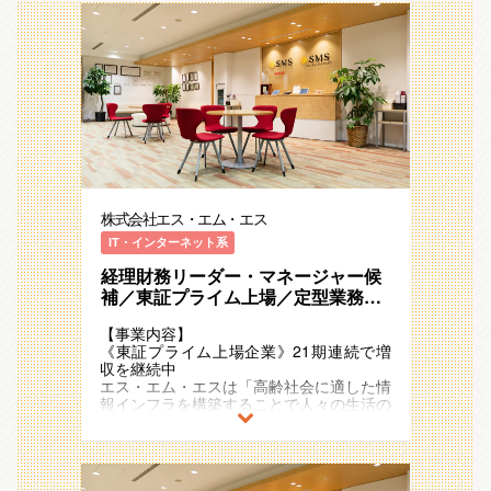
株式会社エス・エム・エス
IT・インターネット系
経理財務リーダー・マネージャー候
補／東証プライム上場／定型業務か
ら脱却し経営を支える／AI導入推進
【事業内容】
×市場価値の向上／財務企画 [ コーポ
《東証プライム上場企業》21期連続で増
レート ]
収を継続中
エス・エム・エスは「高齢社会に適した情
報インフラを構築することで人々の生活の
質を向上し、社会に貢献し続ける」
というミッションを掲げ、多様な事業・ビ
ジネスモデルを展開しています 。
超高齢社会に突入したことで多くの社会課
題が発生していますが、人々のニーズや関