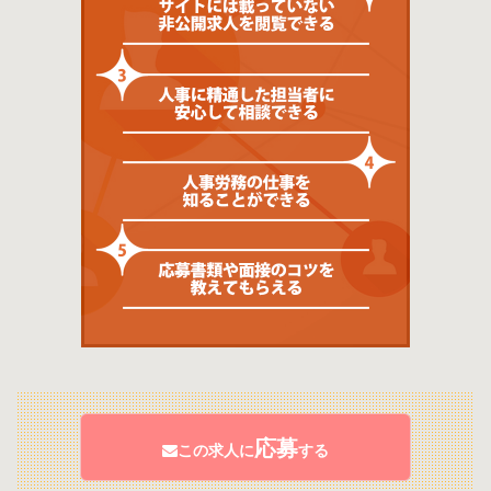
応募
この求人に
する