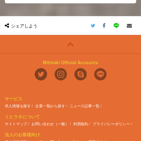
支援しており、再編を進めています。
専門職から管理職、さらには異業種への挑
だけでなく、組織の仕組みや枠組みを整
介護・障害福祉事業者の運営に必要なモノ
きく貢献できる手応えを感じられます。
今回は、そのなかでも新卒採用リーダーポ
戦まで、多様なキャリアプランを実現する
え、より効率的で強固な体制を構築してい
（サービス）を安価に提供することで経営
また、多岐にわたる事業部や従業員と接し
ジションでご活躍いただける方を募集して
ことが可能です。
くことも重要なミッションとなります。
支援を行っています。
ながら、全社的な視点で課題を解決してい
おります。
また、介護・障害福祉事業者向けの
今回の募集では、これらの課題に取り組
くことで、会社全体に価値を提供できる実
SaaS、ヘルスケア、シニアライフ、海外
み、事業と組織の成長をリードしていただ
購買支援領域の提供商材は現在8商材あり
感を得られます。
シェアしよう
＜開発環境・利用ツール＞
事業など、
ける将来のリーダー候補を求めています。
ますが、その中で最も成長しているのがモ
さらに、自身の成果が会社全体の生産性や
slack, chatwork（チャットツール）
幅広い領域でBtoB/BtoCの事業を展開して
バイルやタブレットのレンタル事業です。
働きやすさ向上に直結する点も魅力です。
おり、その数は40を超えます。
具体的にお任せしたい業務は、
事業開始から順調に提供台数も伸びてお
＜補足＞
そのため、転職せずに多様なビジネスモデ
・売上・請求・入金対応、債権管理など、
り、今後も継続的な成長が見込まれること
・プロジェクトマネジメントの経験/スキ
■勤務場所
ルや事業フェーズに挑戦し、自分らしいキ
事業管理の基本業務
から、今回のポジションを募集する事とな
ルを身に着けられる
・記載の勤務場所および会社の指定する場
ャリアを築くことができます。
・顧客対応、事業部門からの問い合わせ対
りました。
オフィス移転や購買業務のコスト削減とい
所とする
応
った具体的な取り組みだけでなく、プロジ
■職務内容
＜キャリアイメージ＞
Mihiraki Official Accounts
・顧客サポート部門のフォロー
主な業務としては、日々モバイルやタブレ
ェクトをリードし、組織や仕組みを変革す
・事業や所属部門の状況の変化等により、
・現場での経験を活かし、特定分野で専門
・業務改善（事業部門・システム部門と協
ットの注文を受け付ける中で、お申し込み
る醍醐味があります。
会社の指示する職務内容へ変更することが
性を高める
力して実施）
の管理や倉庫側への出荷指示、契約状態の
また、業務を通じて社内外の幅広いステー
ある
・リーダーシップを発揮し、マネジメント
・現行ルールの見直し
管理などを担当していただきます。
クホルダーと連携することで、自身のスキ
■就業時間
スキルを磨く
・グループメンバーのマネジメント
定型業務や事務作業が中心のため、業界未
ルや経験の幅を広げることができます。
・事業や所属部門の状況変化等により、就
・異なる領域や職務を経験し、スキルを拡
・チーム目標の設定と達成に向けた取り組
経験者の方でも安心してチャレンジいただ
業時間を変更することがある
張する
み など
くことが可能ですし、状況に応じて業務設
【将来のキャリアパス】
・部門や領域を横断して、事業全体の責任
サービス
計等も徐々にお任せする事を想定している
SMS全体のキャリアの考え方として、こ
を担う
※これまでのご経験やご志向を伺いなが
ため、幅広い業務スキルを磨いていただけ
うあるべきと定めているものはなく、個人
求人情報を探す
企業一覧から探す
ニュース記事一覧
ら、役割を柔軟に調整させていただきます
る環境となっております。
の考えや適性に応じて、共にキャリアを形
キャリアパスの正解は一つではありませ
あなたのリーダーシップと行動力で、販管
成していくべきだと考えています。
ミヒラキについて
ん。
経理第二グループをより良いチームにして
＜その他環境＞
そのため、ご自身のキャリア志向次第でど
あなたが描きたい成長曲線を、私たちと一
サイトマップ
お問い合わせ（一般）
利用規約
プライバシーポリシー
いきましょう！
■働き方
のようなキャリアプランも実現可能性がご
緒に形にしていきましょう。
・平均残業20時間程度
ざいます。
法人のお客様向け
＜仕事のやりがい・働く魅力＞
・1時間単位で有給取得可能
ご経験やご希望次第で、コーポレート領域
＜入社後の流れ＞
■ この仕事で得られるもの
・事業部では簡易フレックス（8時～9時
の責任者等も目指していただけるポジショ