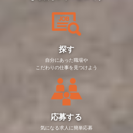
かの見極め力を高めていただくこと、会社
な役割も担っており、経理の専門知識を活
・リーダーシップを発揮し、マネジメント
請求書発行・事業ごとのプロセス設計・運
意見や提案によって実現する裁量と思考自
の理念や事業の説明を正しく訴求できるこ
かしながら、新しいビジネスの基盤を創る
スキルを磨く
＜入社後の流れ＞
用を担う
由度がある
責任者を除くチーム構成は以下の通りで
とを求めます
クリエイティブな業務にも挑戦できます。
・異なる領域や職務を経験し、スキルを拡
入社後は全体研修を実施し、会社の理念や
（２）販管経理第二グループ・・・SaaS
す。
・（ご経験スキルに応じて）組織マネジメ
ルーティンワークは一部発生するものの、
張する
事業内容、各種制度について説明します。
事業（カイポケ）に特化した、債権管理・
＜将来のキャリアパス＞
・調達購買：2名（他、業務委託社員1
ントもお任せいたします
業務の効率化を進め、会社の成長に直結す
・部門や領域を横断して、事業全体の責任
その後は、配属部署にて実務を通じたOJT
得意先対応のプロセス設計・運用を担う
同社は一人ひとりの志向や適性を重視して
名）
る業務の比率を高めることを目指していま
を担う
でキャッチアップを進めていただきます。
（３）経理財務グループ・・・経理財務業
共にキャリアを築くことを目指しており、
・オフィス総務：7名（他、アルバイト社
＜仕事のやりがい・働く魅力＞
す。常に事業部門と密接に連携し、最新の
即戦力としてご活躍いただけるよう、必要
務及び会社横断のプロセス設計・運用を担
専門職から管理職、さらには異業種への挑
員2名）
・新卒採用全般に対し幅広い業務経験を積
事業状況や課題を共有しながら業務を進め
キャリアパスの正解は一つではありませ
に応じてサポートしますので、不明点や困
う
戦まで、多様なキャリアプランを実現する
・ITヘルプデスク：4名（他、業務委託社
むことが可能です。
るため、経理でありながら事業貢献をダイ
ん。
りごとは気軽に相談できる環境です。
（４）事業支援グループ・・・主たる事業
ことが可能です。
員1名）
・人事領域からキャリア事業における経営
レクトに実感できる環境です。
あなたが描きたい成長曲線を、私たちと一
である人材紹介サービスを始め、様々な事
探す
また、介護・障害福祉事業者向けの
戦略に深く関わる事が可能です。
緒に形にしていきましょう。
＜募集背景＞
業の推進をサポートしつつ、バックオフィ
SaaS、ヘルスケア、シニアライフ、海外
【仕事内容】
・新卒採用以外にも活かしていける戦略立
＜仕事内容＞
会社の成長に伴う人事・労務グループの体
スと事業の連携業務を担う
事業など、
コーポレート部門の立場から全社もしくは
案力・企画設計力・実行力が身に付きま
販管経理第一グループでは、売上・請求・
＜入社後の流れ＞
自分にあった職場や
制強化のためです。
（５）海外子会社管理グループ・・・海外
幅広い領域でBtoB/BtoCの事業を展開して
複数組織を横断するプロジェクトを推進し
す。
入金といったルーティン業務をこなしなが
入社後は全体研修を実施し、会社の理念や
子会社の経理・財務オペレーションの改善
おり、その数は40を超えます。
ていただきます。
こだわりの仕事を見つけよう
ら、事業部から寄せられるさまざまな課題
事業内容、各種制度について説明します。
＜補足＞
を担う
そのため、転職せずに多様なビジネスモデ
目下推進している、もしくは推進予定のプ
＜将来のキャリアパス＞
やトラブルに対応し、経理担当者が窓口と
その後は、配属部署にて実務を通じたOJT
■勤務場所
ルや事業フェーズに挑戦し、自分らしいキ
ロジェクトは下記の通りです。
・新卒採用責任者へのキャリアアップ
なって解決へと導く重要な役割を担ってい
でキャッチアップを進めていただきます。
・記載の勤務場所および会社の指定する場
■販管経理第二グループが支えるSaaS事業
ャリアを築くことができます。
・キャリア人材開発部内でのグループ異動
ます。
即戦力としてご活躍いただけるよう、必要
所とする
（カイポケ）について
＜調達購買チーム＞
（中途採用・人事企画へ）
経理の知識に加え、部門をまたいだファシ
に応じてサポートしますので、不明点や困
■職務内容
「カイポケ」は、介護事業者の経営改善と
＜キャリアイメージ＞
・全社コストの適正化
・コーポレート部門での全社人事（他事業
リテーションを通じて、事業課題の解決に
りごとは気軽に相談できる環境です。
・事業や所属部門の状況の変化等により、
サービス品質向上を目的としたサブスクリ
・現場での経験を活かし、特定分野で専門
└仕入先へのコスト交渉/仕入先変更
の採用や労務や人事制度など）へのキャリ
も貢献していただきます。
会社の指示する職務内容へ変更することが
プション型のクラウドサービスであり、具
性を高める
└集中購買の実現
アパス
また、成長を続ける事業を支え続けるため
＜補足＞
ある
体的には、介護保険請求、経理・労務管
・リーダーシップを発揮し、マネジメント
└上記をスムーズに行うための仕組みづ
・事業サイド（間接部門・育成や研修など
には、業務の仕組みや枠組みの整備も欠か
■勤務場所
■就業時間
理、利用者とのコミュニケーション支援な
スキルを磨く
くり
の組織開発）へのキャリアチェンジ
せません。事業支援と並行して、より強固
・記載の勤務場所および会社の指定する場
・事業や所属部門の状況変化等により、就
ど、多岐にわたる機能を提供しています。
・異なる領域や職務を経験し、スキルを拡
・全社購買物の管理・可視化及び情報基盤
応募する
・HRBPとしてのキャリアアップ
な組織基盤を築いていくことも重要なミッ
所とする
業時間を変更することがある
30,000を超える介護事業所が利用する、
張する
の確立
など、ご自身の能力次第で、人事内での拡
ションです。
■職務内容
まさに業界の発展に不可欠なインフラで
・部門や領域を横断して、事業全体の責任
張はもちろんのこと、将来のキャリアは
今回の募集では、こうした業務をリード
・事業や所属部門の状況の変化等により、
す。私たちは、そのサービスを陰ながら支
気になる求人に簡単応募
を担う
＜オフィス総務チーム＞
様々な可能性があります。
し、組織を牽引していただける将来のリー
会社の指示する職務内容へ変更することが
え、事業部門の皆様が安心してサービスを
・本社・各事業所の移転/レイアウト変更