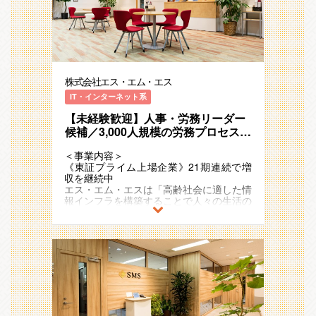
「高齢社会×情報」を切り口に「医療」
ム･エスグループ全体の経営サポート、②
■経営管理本部について
「介護/障害福祉」「ヘルスケア」「シニ
個別事業の運営サポートの２つを行うこと
エス･エム･エスグループにおいては、多様
アライフ」領域で、40以上のサービスを
が経営管理本部のミッションです。
なビジネスモデルの事業が次々と加速度的
運営しています。
に増加・拡大し、各国・各地域においてシ
■配属先について
ナジーを形成し続けています。
例）介護事業者向け業界特化型SaaS、
経営管理本部の直下に財務企画部があり、
経営管理本部では、このような変化に富ん
ICTを活用した生活習慣病重症化予防のリ
今回の配属部署は、経営管理本部／財務企
株式会社エス・エム・エス
だ環境の中で、①グローバル化するグルー
モートチャット指導、
画部／経理財務グループとなります
プ企業としての全社最適②多種多様な事業
医療介護従事者向け専門情報コミュニティ
IT・インターネット系
財務企画部は以下の４つのグループに分か
に寄り添った個別最適という2つの観点か
サイトやキャリア支援
れています
ら、経営・事業の意思決定およびその実行
【未経験歓迎】人事・労務リーダー
（１）経理財務グループ・・・国内・海外
支援を行い、事業の創造・拡大を加速させ
2011年の東証一部（現：プライム）上場
候補／3,000人規模の労務プロセス変
問わず、SMSグループ全体の経理財務業
ることをミッションとしています。
後も国内外で新規事業の創出をさらに加速
革を推進／従業員のパフォーマンス
務及び会社横断のプロセス設計・運用（業
させており、
＜事業内容＞
最大化と組織の成長を牽引する人
務改善含む）を担う
■財務企画部には以下の４つのグループが
21期連続で増収のメガベンチャー企業と
《東証プライム上場企業》21期連続で増
（２）販管経理グループ・・・国内の
事・労務リーダー候補
あります。
して存在感を強めています。
収を継続中
SMSグループ全体の債権管理・請求書発
（１）販管経理第一グループ・・・人材紹
また、アジア・ヨーロッパ・オセアニアな
エス・エム・エスは「高齢社会に適した情
行・新規事業を含む事業ごとのプロセス設
介事業をメインとした多くの事業に関する
ど海外17ヵ国でも事業を展開しており、
報インフラを構築することで人々の生活の
計・運用（業務改善含む）を担う
債権管理・請求書発行のプロセス設計・運
今後も日本国内に留まらず既存事業の拡
質を向上し、社会に貢献し続ける」
（３）営業支援・企画グループ・・・主た
用を担う
大・成長と新規事業の開発を加速度的に進
というミッションを掲げ、多様な事業・ビ
る事業である人材紹介サービスにつき、事
（２）販管経理第二グループ・・・SaaS
めていく予定です。
ジネスモデルを展開しています 。
業の推進をサポートしつつ、バックオフィ
事業（カイポケ・かべなしクラウド）とそ
スと事業の連携業務を担う
の周辺事業に関する債権管理・請求書発行
＜配属部署＞
超高齢社会に突入したことで多くの社会課
（４）海外子会社管理グループ・・・海外
のプロセス設計・運用を担う
■財務企画部の取材記事です。是非ご覧く
題が発生していますが、人々のニーズや関
子会社の経理・財務オペレーションの改善
（３）経理財務グループ・・・経理財務業
ださい。
心の高まりをビジネスチャンスとして捉
を担う
務及び会社横断のプロセス設計・運用を担
https://hupro-job.com/articles/4050
え、
う
「高齢社会×情報」を切り口に「医療」
財務企画部の体制は、財務企画部責任者の
（４）事業支援グループ・・・主たる事業
■経営管理本部について
「介護/障害福祉」「ヘルスケア」「シニ
もと以下のメンバー構成となります。