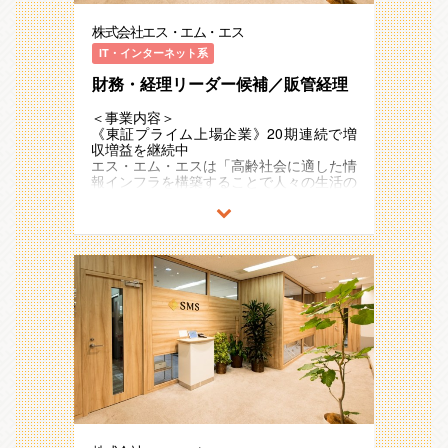
し、組織を牽引していただける将来のリー
2011年の東証一部（現：プライム）上場
販管経理第一・第二グループ両方で募集を
ループまたは保健衛生グループに所属し、
モノのスキルです。
働集約型のビジネスであるため、
ダー候補を求めています。
後も国内外で新規事業の創出をさらに加速
しています。
SMSグループ従業員の人事・労務関連業
株式会社エス・エム・エス
生産性向上が健全な事業運営やサービス品
具体的な業務としては、以下を想定してい
させており、
扱う事業の特性によりグループが分かれて
務をお任せします。
【入社後の流れ】
質の重要因子となっています。
ます。
21期連続で増収のメガベンチャー企業と
いますが、業務内容に大きな差はありませ
IT・インターネット系
労務業務を会社運営上必要な機能とだけ捉
入社後は全体研修を実施し、会社の理念や
一方で、業界全体としてFAXや印鑑等を用
して存在感を強めています。
ん。
えず、オペレーショナルエクセレンスの追
事業内容、各種制度について説明します。
いた紙文化が依然として色濃く残っていた
財務・経理リーダー候補／販管経理
・受注・売上の承認（エビデンス確認）
どちらのグループでの採用になるかはご本
求を牽引いただける方のご応募をお待ちし
その後は、配属部署にて実務を通じたOJT
りと、
・請求書発行・入金業務
また、アジア・ヨーロッパ・オセアニアな
人のご志向やご経験に応じて判断させて頂
ております。
でキャッチアップを進めていただきます。
業務効率化やICT化が遅れているのが現状
・事業部門からの問い合わせ対応、問題解
ど海外17ヵ国でも事業を展開しており、
＜事業内容＞
きます。
即戦力としてご活躍いただけるよう、必要
です。
決
今後も日本国内に留まらず既存事業の拡
《東証プライム上場企業》20期連続で増
[主な業務内容]
に応じてサポートしますので、不明点や困
・顧客対応、顧客サポート部門のフォロー
大・成長と新規事業の開発を加速度的に進
収増益を継続中
＜仕事内容＞
※ご入社時にお任せする役割は、ご経験・
りごとは気軽に相談できる環境です。
「カイポケ」は介護・障害福祉事業所の運
・上記ルーティン業務の改善・効率化
めていく予定です。
エス・エム・エスは「高齢社会に適した情
販管経理グループでは、売上・請求・入金
ご志向に合わせて柔軟に検討させていただ
営に不可欠な保険請求等の業務支援に加え
・新規商材・新サービスの受注～入金
報インフラを構築することで人々の生活の
といったルーティン業務をこなしながら、
く想定です。
■職務内容
て、金融支援、求人支援、購買支援、
OPSの検討、運用
■キャリア事業領域
質を向上し、社会に貢献し続ける」
事業部から寄せられるさまざまな課題やト
・事業や所属部門の状況の変化等により、
M&Aなど
・J-SOX等の監査対応 など
医療・介護/障害福祉領域を対象とした国
というミッションを掲げ、多様な事業・ビ
ラブルに対応し、経理担当者が窓口となっ
＜国内＞
会社の指示する職務内容へ変更することが
40以上のサービス・機能を提供してお
※これまでのご経験やご志向を伺いなが
内キャリア事業は、
ジネスモデルを展開しています 。
て解決へと導く重要な役割を担っていま
- 労務関連業務オペレーションの設計、
ある
り、ICT活用による業務効率化と多面的な
ら、役割を柔軟に調整させていただきます
マーケットリーダーとして急速な成長を遂
す。
業務プロセス改善（AI・RPA等の活用含
経営支援で従事者（労働者）の負担軽減
げ、エス・エム・エスグループ全体の成長
超高齢社会に突入したことで多くの社会課
収益認識・消費税法・監査などの経理知識
む）
や、
＜仕事のやりがい・働く魅力＞
を牽引してきました。
題が発生していますが、人々のニーズや関
を駆使しながら、部門をまたいだファシリ
- 働き方を中心とした人事制度の企画・
経営改善を支援するプラットフォームとし
【成長企業における業務経験】
急速に高齢化が進む日本において医療・介
心の高まりをビジネスチャンスとして捉
テーションを通じて、事業課題の解決にも
設計のサポート
て事業者経営の総合的なサポートを行って
成長企業ならではの変化に富んだ環境にお
護・福祉従事者不足は、大きな問題です。
え、
貢献していただきます。
- 人事情報データベースの管理オペレー
います。
いて、主体的かつ創造的な業務経験を積む
「高齢社会×情報」を切り口に「医療」
また、成長を続ける事業を支え続けるため
ション設計・運用
ことができます。
同社のキャリア事業は、単純に「従事者不
「介護/障害福祉」「ヘルスケア」「シニ
には、業務の仕組みや枠組みの整備も欠か
- 労働時間管理業務、人員管理業務（入
これまで、介護ソフトとしてクラウド化を
【多種多様なサービス対応】
足の業界に人材を斡旋してマネタイズす
アライフ」領域で、40以上のサービスを
せません。日々の事業への支援と並行し
退社・異動・休復職等）、給与計算業務、
リードし、多くの事業者・介護業界のICT
人材紹介をメインとした様々なサービスが
る」というコンセプトではなく、
運営しています。
て、より強固な組織基盤を築いていくこと
社会保険手続業務、雇用管理業務（契約管
化に貢献してきたカイポケですが、
あり、それぞれ得意先の傾向や用いる収益
「医療・介護領域における根本的な人材不
例）介護事業者向け業界特化型SaaS、
も重要なミッションです。
理・更新等）、安全衛生に関わる業務 等
今後の市場の成長性や、同社がミッション
認識基準などが異なるため、1企業に所属
足を如何にして解消・緩和するのか」の一
ICTを活用した生活習慣病重症化予防のリ
- 子会社の人事労務業務支援
として目指す"情報インフラ"としての事業
しながら多くの経験を積むことができま
環として展開しており、
モートチャット指導、
今回の募集では、こうした業務をリード
- その他人事に関わる業務全般 等
継続、日々新たに生まれる技術/サービス
す。
キャリア事業以外にも他業界からの人材流
医療介護従事者向け専門情報コミュニティ
し、組織を牽引していただける将来のリー
など、