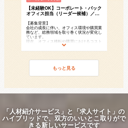
営戦略・事業戦略とリンクさせながら採用
エム・エスの基幹事業に関する債権管理・
様々なサービスがあり、それぞれ得意先の
同社は一人ひとりの志向や適性を重視して
＜入社後の流れ＞
戦略を立案・推進をしていただきます。
請求書発行・事業ごとのプロセス設計・運
傾向や用いる収益認識基準などが異なるた
【未経験OK】コーポレート・バック
共にキャリアを築くことを目指しており、
2011年の東証一部（現：プライム）上場
■メンバー構成
入社後は全体研修を実施し、会社の理念や
用を担う
め、1企業に所属しながら多くの経験を積
専門職から管理職、さらには異業種への挑
後も国内外で新規事業の創出をさらに加速
オフィス担当（リーダー候補）／プ
・セールス担当
事業内容、各種制度について説明します。
＜具体的には＞
（２）販管経理第二グループ・・・SaaS
むことができます。
戦まで、多様なキャリアプランを実現する
させており、
・マーケティング担当
ロジェクトマネジメント／総務・購
その後は、配属部署にて実務を通じたOJT
・採用要件の設計（対事業責任者、サービ
事業（カイポケ）に特化した、債権管理・
【事業貢献】
ことが可能です。
20期連続で増収増益のメガベンチャー企
・カスタマーサクセス担当
【募集背景】
買領域
でキャッチアップを進めていただきます。
ス責任者）
得意先対応のプロセス設計・運用を担う
事業に直接繋がる業務を行っているため、
また、介護・障害福祉事業者向けの
業として存在感を強めています。
・ミドルバックオフィス担当 ★今回の募
会社の成長に伴い、オフィス環境や購買業
即戦力としてご活躍いただけるよう、必要
‐言われた要件で採用するのではなく、
（３）経理財務グループ・・・経理財務業
改善・効率化の成果がダイレクトに事業側
SaaS、ヘルスケア、シニアライフ、海外
また、アジア・ヨーロッパ・オセアニアな
集ポジションです
務など、総務領域を取り巻く状況が変化し
に応じてサポートしますので、不明点や困
事業戦略や組織課題を把握したうえで、採
務及び会社横断のプロセス設計・運用を担
の改善・効率化へ繋がり、貢献実感が得ら
事業など、
ど海外17ヵ国でも事業を展開しており、
ています。
りごとは気軽に相談できる環境です。
用要件定義を行って頂きます。そのため、
う
れやすいです。
幅広い領域でBtoB/BtoCの事業を展開して
今後も日本国内に留まらず既存事業の拡
＜仕事内容＞
現在、オフィス移転や購買におけるコスト
事業戦略の理解/採用マーケットの理解が
（４）事業支援グループ・・・主たる事業
おり、その数は40を超えます。
大・成長と新規事業の開発を加速度的に進
【職務内容】
削減などの課題に加え、近しい領域におけ
＜補足＞
求められます。
である人材紹介サービスを始め、様々な事
＜将来のキャリアパス＞
そのため、転職せずに多様なビジネスモデ
めていく予定です。
モバイル・タブレット部門の運営事務に関
る変革や新たな検討事項が増えています。
■勤務場所
・採用戦略の策定/運用
業の推進をサポートしつつ、バックオフィ
同社は一人ひとりの志向や適性を重視して
ルや事業フェーズに挑戦し、自分らしいキ
連する幅広い事務業務を担当いただきま
そのため、特定の業務をこなすだけでな
・記載の勤務場所および会社の指定する場
‐まずは母集団形成に注力し、新卒採用
スと事業の連携業務を担う
共にキャリアを築くことを目指しており、
ャリアを築くことができます。
＜配属部署＞
す。
く、総務をはじめとする全社に関連するあ
所とする
ならではの幅広い採用チャネルである、人
（５）海外子会社管理グループ・・・海外
専門職から管理職、さらには異業種への挑
今回の配属部署は、経営管理本部の直下の
らゆる課題を発見し、プロジェクトとして
■職務内容
材紹介・ダイレクトスカウト・媒体・イベ
子会社の経理・財務オペレーションの改善
戦まで、多様なキャリアプランを実現する
＜キャリアイメージ＞
財務企画部に属する販管経理第二グループ
もっと見る
・請求作業
社内外を巻き込みながら推進する力が求め
・事業や所属部門の状況の変化等により、
ント、自社集客等ターゲットに併せたチャ
を担う
ことが可能です。
・現場での経験を活かし、特定分野で専門
です。
・業務オペレーション設計
られています。
会社の指示する職務内容へ変更することが
ネル戦略を策定し、開始時期を検討し
また、介護・障害福祉事業者向けの
性を高める
・計数管理ダッシュボード作成
ある
PDCAを回して頂きます。
■販管経理第一グループについて
SaaS、ヘルスケア、シニアライフ、海外
・リーダーシップを発揮し、マネジメント
■経営管理本部について
・倉庫側への出荷指示、運用計画策定、端
このような背景から、プロジェクトマネジ
■就業時間
・採用プロセスの構築/企画/改善/運用
30代を中心とした8名のチームで、エス・
事業など、
スキルを磨く
事業数・事業責任者が多数存在している中
末調達
メントやオペレーション設計に強みを持つ
・事業や所属部門の状況変化等により、就
‐インターンシップ・イベント・説明
エム・エスの成長を支える売上・請求関連
幅広い領域でBtoB/BtoCの事業を展開して
・異なる領域や職務を経験し、スキルを拡
で、経営陣の意向も汲み取りつつ、①エ
・各仕入先との調整業務
方をお迎えし、総務領域の改革を担ってい
業時間を変更することがある
会・選考フローの企画/設計を行っていた
業務を担っています。多岐にわたるビジネ
おり、その数は40を超えます。
張する
ス･エム･エスグループ全体の経営サポー
ただきたいと考えています。
だきます
スの最前線で、経理の枠を超えて幅広い視
そのため、転職せずに多様なビジネスモデ
・部門や領域を横断して、事業全体の責任
ト、②個別事業の運営サポートの２つを行
＜仕事のやりがい・働く魅力＞
また、将来的にはチームリーダーとして活
‐応募後の後工程において、展開率など
点を養うことができます。
ルや事業フェーズに挑戦し、自分らしいキ
を担う
うことが経営管理本部のミッションです。
■仕事のやりがい
躍していただけることを期待しています。
の定量情報＋評価内容などの定性情報を踏
エス・エム・エスは常に新しいサービスを
ャリアを築くことができます。
「人材紹介サービス」と「求人サイト」の
・社会課題となっている質の高い介護障害
まえ、改善を行っていただきます
生み出す成長企業であり、販管経理第一グ
キャリアパスの正解は一つではありませ
■財務企画部には以下の４つのグループが
福祉事業の継続提供に対して貢献をしっか
【配属部署】
・リクルーター/面接官として人材の見極
ループではその最前線に立ち、最新の動向
ハイブリッドで、
双方のいいとこ取りがで
＜キャリアイメージ＞
ん。
あります。
りとできている事業のため、仕事を通じて
配属部署：経営管理本部経営インフラ部戦
め/正しい会社の訴求
を肌で感じることができます。また、新規
・現場での経験を活かし、特定分野で専門
あなたが描きたい成長曲線を、私たちと一
（１）販管経理第一グループ・・・エス・
きる新しいサービスです
社会貢献ができる
略総務グループのいずれかのチームへの配
‐同社が求める人材要件に合致している
サービスのオペレーション構築という重要
性を高める
緒に形にしていきましょう。
エム・エスの基幹事業に関する債権管理・
・オペレーショナルエクセレンスを自らの
属となります。