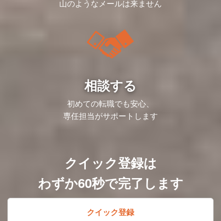
ダー候補を求めています。
山のようなメールは来ません
ある
提供できる環境づくりに貢献しています。
キャリアパスの正解は一つではありませ
・従業員の働き方改革×オフィス面積効率
＜入社後の流れ＞
■就業時間
ん。
の最大化
入社後は全体研修を実施し、会社の理念や
具体的な業務としては、以下を想定してい
・事業や所属部門の状況変化等により、就
■縁の下の力持ちとして、事業を加速させ
あなたが描きたい成長曲線を、私たちと一
・賃料交渉
事業内容、各種制度について説明します。
ます。
業時間を変更することがある
る
緒に形にしていきましょう。
その後は、配属部署にて実務を通じたOJT
・受注・売上の承認（エビデンス確認）
例えば、「カイポケ」の機能の一つである
なお入社時は上記いずれかの組織配属を予
でキャッチアップを進めていただきます。
・請求書発行・入金業務
利用料の口座振替サービスでは、その集計
＜入社後の流れ＞
定しておりますが、将来的に役割や領域の
即戦力としてご活躍いただけるよう、必要
・事業部門からの問い合わせ対応、問題解
から振り込みまでを担い、サービスの根幹
入社後は全体研修を実施し、会社の理念や
統合・拡張を見据えており、1つの組織・
に応じてサポートしますので、不明点や困
決
を支えています。また、請求・入金データ
事業内容、各種制度について説明します。
領域に囚われない方を募集しています。
りごとは気軽に相談できる環境です。
・新規商材・新サービスの受注～入金
の正確かつ迅速な開示は、事業部門の顧客
その後は、配属部署にて実務を通じたOJT
また上記プロジェクト業務以外の定常業務
OPSの検討、運用
対応を円滑にし、ひいては利用者様の満足
でキャッチアップを進めていただきます。
にも携わって頂く可能性がございます。
＜募集背景＞
相談する
・J-SOX等の監査対応
度向上にも繋がります。
即戦力としてご活躍いただけるよう、必要
以下、定常業務の一部抜粋です。
会社の成長に伴い人事組織の再編を行って
・グループメンバーのマネジメント
私たちの仕事は、決して目立つものではあ
に応じてサポートしますので、不明点や困
おり、新たに新卒採用リーダーポジション
・チーム目標の設定と達成に向けた取り組
りません。しかし、その一つ一つが、介護
りごとは気軽に相談できる環境です。
＜調達購買チーム＞
初めての転職でも安心、
を配置していく予定です。同社は複数の事
み など
事業者の皆様の経営を支え、地域社会全体
・購買フローシステムの管理
業モデル・フェーズが存在し、変化し成長
※これまでのご経験やご志向を伺いなが
専任担当がサポートします
の安心に繋がる、非常に重要な役割を担っ
【募集背景】
・購買関連WF承認
し続けています。
ら、役割を柔軟に調整させていただきます
ています。
国内最大級のverticalSaaSにおける経営支
その中で、キャリア事業は同社の主軸の事
援サービスの中で事業経営をモノ（サービ
＜オフィス総務チーム＞
業であり、事業成長においては組織を強化
＜仕事のやりがい・働く魅力＞
＜仕事内容＞
ス）の調達から支える購買支援領域にて、
・各種備品の管理・手配
していく人材採用が重要なテーマとなりま
■ この仕事で得られるもの
販管経理第二グループは、SaaS事業（カ
ミドルバックオフィス周りの運営事務を担
・従業員問合せ対応窓口の運用
す。事業戦略に基づく人材採用の質・量を
【組織横断での改善プロジェクト】
イポケ）に特化し、債権管理や得意先対応
っていただく方を募集します。
・オフィス飲食環境（ウォーターサーバ
クイック登録は
ともに満たしていくため、各事業の状況を
同社は会社に貢献できる変化や修正であれ
のプロセス設計・運用を担っています。
介護・障害福祉業界は多くの中小零細事業
ー、飲料・食品自販機など）の管理
深くキャッチアップしながら、採用マーケ
ば、他者への協力を惜しまない風土です。
顧客からの問い合わせ対応や、顧客サポー
者によって支えられていますが、人材不足
・物件契約管理、ビル管理会社との調整
ットの深い理解をもとに、人・組織の観点
協力的な環境で規模の大きい改修やプロジ
わずか60秒で完了します
ト部門との連携を通じて、お客様の声を直
や物価高も重なり年々経営の厳しさは増し
から事業成長への貢献をすることが必要で
ェクトを率いる経験を得られます。
接聞き、サービス改善に貢献できるのもこ
ています。
【仕事のやりがい・働く魅力】
す。
の仕事の魅力です。
・会社成長/全従業員への価値提供が可能
配属となるキャリア人材開発部では、キャ
＜将来のキャリアパス＞
一方で、事業の成長に伴い業務量が増加
そのような状態に対しカイポケ（介護事業
経営層や事業責任者と直接議論し、戦略を
リア事業に特化し、新卒採用・中途採用・
同社は一人ひとりの志向や適性を重視して
し、ルールが複雑化するという課題もあり
クイック登録
者向けSaaS）では、購買力が低い中小零
踏まえた意思決定に携わる機会がありま
人事企画といった機能組織から事業成長を
共にキャリアを築くことを目指しており、
ます。そのため、事業を支える業務の遂行
細事業者に代わり各種メーカーと交渉し、
す。そのため、会社の成長や事業運営に大