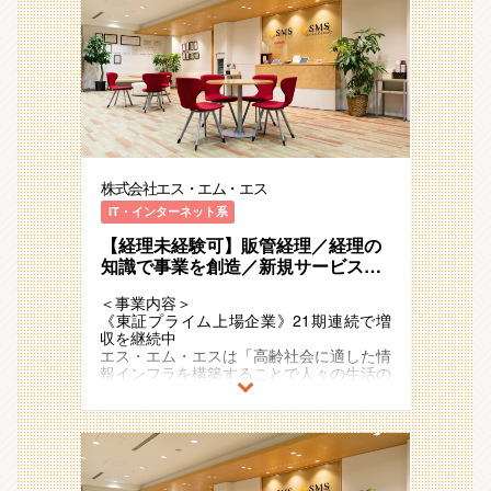
心の高まりをビジネスチャンスとして捉
え、
「高齢社会×情報」を切り口に「医療」
「介護/障害福祉」「ヘルスケア」「シニ
アライフ」領域で、40以上のサービスを
運営しています。
例）介護事業者向け業界特化型SaaS、
ICTを活用した生活習慣病重症化予防のリ
モートチャット指導、
株式会社エス・エム・エス
医療介護従事者向け専門情報コミュニティ
サイトやキャリア支援
IT・インターネット系
【経理未経験可】販管経理／経理の
2011年の東証一部（現：プライム）上場
後も国内外で新規事業の創出をさらに加速
知識で事業を創造／新規サービスの
させており、
売上・請求オペレーション構築を担
21期連続で増収のメガベンチャー企業と
＜事業内容＞
う販管経理担当
して存在感を強めています。
《東証プライム上場企業》21期連続で増
また、アジア・ヨーロッパ・オセアニアな
収を継続中
ど海外17ヵ国でも事業を展開しており、
エス・エム・エスは「高齢社会に適した情
今後も日本国内に留まらず既存事業の拡
報インフラを構築することで人々の生活の
大・成長と新規事業の開発を加速度的に進
質を向上し、社会に貢献し続ける」
めていく予定です。
というミッションを掲げ、多様な事業・ビ
ジネスモデルを展開しています 。
【募集背景】
私たち経理財務グループは今、経理組織と
超高齢社会に突入したことで多くの社会課
してのあり方を再定義する転換期を迎えて
題が発生していますが、人々のニーズや関
います。