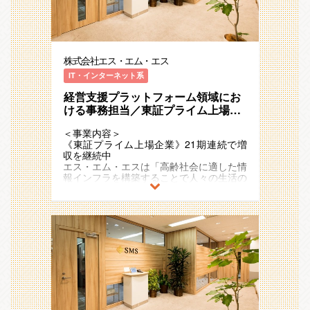
である人材紹介サービスを始め、様々な事
エス･エム･エスグループにおいては、多様
アライフ」領域で、40以上のサービスを
（１）経理財務グループ・・・合計：6名
業の推進をサポートしつつ、バックオフィ
なビジネスモデルの事業が次々と加速度的
運営しています。
（ビジネス職が4名（責任者：1名、リー
スと事業の連携業務を担う
に増加・拡大し、各国・各地域においてシ
ダー：1名、メンバー：2名）／エキスパ
（５）海外子会社管理グループ・・・海外
ナジーを形成し続けています。
例）介護事業者向け業界特化型SaaS、
ート職：2名）
子会社の経理・財務オペレーションの改善
経営管理本部では、このような変化に富ん
ICTを活用した生活習慣病重症化予防のリ
（２）販管経理グループ・・・合計：14
を担う
株式会社エス・エム・エス
だ環境の中で、①グローバル化するグルー
モートチャット指導、
名（ビジネス職が2名（責任者：1名、メ
プ企業としての全社最適②多種多様な事業
医療介護従事者向け専門情報コミュニティ
ンバー：1名）／エキスパート職：12名）
IT・インターネット系
■販管経理グループについて
に寄り添った個別最適という2つの観点か
サイトやキャリア支援
（３）営業支援・企画グループ・・・合計
30代が中心のチームで、売上周りに特化
ら、経営・事業の意思決定およびその実行
経営支援プラットフォーム領域にお
12名（ビジネス職が1名（責任者：1名）
した経理業務を担っています。多岐にわた
支援を行い、事業の創造・拡大を加速させ
2011年の東証一部（現：プライム）上場
ける事務担当／東証プライム上場／
／エキスパート職：11名）
るビジネスの最前線で、経理の枠を超えて
ることをミッションとしています。
後も国内外で新規事業の創出をさらに加速
（４）海外子会社管理グループ・・・合計
リモート勤務可事務 [ カイポケ ]
幅広い視点を養うことができます。
させており、
1名（責任者：1名）
＜事業内容＞
エス・エム・エスは常に新しいサービスを
■財務企画部には以下の４つのグループが
21期連続で増収のメガベンチャー企業と
《東証プライム上場企業》21期連続で増
生み出す成長企業であり、販管経理グルー
あります。
して存在感を強めています。
【仕事内容】
収を継続中
プではその最前線に立ち、最新の動向を肌
（１）販管経理第一グループ・・・人材紹
また、アジア・ヨーロッパ・オセアニアな
エス・エム・エスグループ（国内外含む）
エス・エム・エスは「高齢社会に適した情
で感じることができます。また、新規サー
介事業をメインとした多くの事業に関する
ど海外17ヵ国でも事業を展開しており、
の連結・単体決算実務を軸に、業務プロセ
報インフラを構築することで人々の生活の
ビスが発生した際には売上・請求のオペレ
債権管理・請求書発行のプロセス設計・運
今後も日本国内に留まらず既存事業の拡
ス改善などをお任せします。
質を向上し、社会に貢献し続ける」
ーション構築という重要な役割も担ってお
用を担う
大・成長と新規事業の開発を加速度的に進
【具体的な業務】
というミッションを掲げ、多様な事業・ビ
り、経理の専門知識を活かしながら、新し
（２）販管経理第二グループ・・・SaaS
めていく予定です。
・決算業務（単体・連結）
ジネスモデルを展開しています 。
いビジネスの基盤を創るクリエイティブな
事業（カイポケ・かべなしクラウド）とそ
月次・四半期・年次決算の実務（仕
業務にも挑戦できます。
の周辺事業に関する債権管理・請求書発行
＜配属部署＞
訳、伝票起票、出納管理など基礎業務含
超高齢社会に突入したことで多くの社会課
ルーティンワークは発生するものの、業務
のプロセス設計・運用を担う
■人材開発部 人事・労務グループ／健康推
む）
題が発生していますが、人々のニーズや関
の効率化を進め、会社の成長に直結する業
（３）経理財務グループ・・・経理財務業
進室 保健衛生グループ
連結パッケージの回収・精査、連結精
心の高まりをビジネスチャンスとして捉
務比率を高めることを目指しています。常
務及び会社横断のプロセス設計・運用を担
最適な就労環境の構築やWell-being推進を
算表の作成
え、
に事業部門と密接に連携し、事業状況や課
う
通じて、会社と従業員の相互発展に貢献し
・開示・監査対応
「高齢社会×情報」を切り口に「医療」
題を共有しながら業務を進めるため、経理
（４）事業支援グループ・・・主たる事業
ていくことがミッションです。
有価証券報告書、決算短信の作成補助
「介護/障害福祉」「ヘルスケア」「シニ
でありながら事業貢献をダイレクトに実感
である人材紹介サービスを始め、様々な事
人事・労務グループと保健衛生グループが
・監査法人対応（J-SOX対応含む）
アライフ」領域で、40以上のサービスを
できる環境です。
業の推進をサポートしつつ、バックオフィ
一体となっている20名程度の組織で、
・業務改善・プロジェクト推進（★注力領
運営しています。