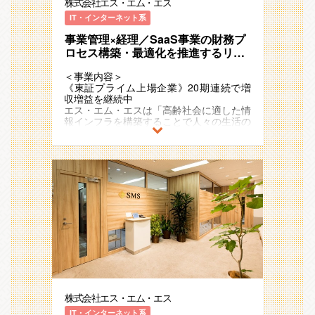
株式会社エス・エム・エス
【事業貢献】
入促進のための資格取得支援／スクール運
サイトやキャリア支援
ダー候補を求めています。
＜海外＞
複数の観点から事業を再解釈し、現在をカ
事業に直接繋がる業務を行っているため、
営や定着支援、
具体的な業務としては、以下を想定してい
- 海外駐在に関する制度、規定の企画
IT・インターネット系
イポケの第2転換期と定義して、新規市
改善・効率化の成果がダイレクトに事業側
スキル・キャリアアップ情報を提供するコ
2011年の東証一部（現：プライム）上場
ます。
- 海外駐在に関する労務関連全般（ビザ
場・新規サービス/プロダクトの開発を進
の改善・効率化へ繋がり、貢献実感が得ら
ミュニティサイト運営など多彩な事業・サ
後も国内外で新規事業の創出をさらに加速
事業管理×経理／SaaS事業の財務プ
対応、社宅対応、赴任帰任に関する業務
めています。
れやすいです。
ービス展開に取り組んでいます。
させており、
・新規商材・新サービスの受注～入金
ロセス構築・最適化を推進するリー
等）
それに伴って多くのポジションや役割が生
20期連続で増収増益のメガベンチャー企
OPSの構築、運用
- 上記を、各国のHRおよび外部のパー
ダー候補／販管経理
まれ、幅広い経験や多彩なキャリアを描け
＜将来のキャリアパス＞
＜配属部署＞
業として存在感を強めています。
・既存OPSの見直し・整理・改善・効率
トナーと協働しながら運用
＜事業内容＞
る環境です。
【財務企画部内のキャリアパス】
キャリア人材開発部 新卒採用支援グルー
また、アジア・ヨーロッパ・オセアニアな
化
《東証プライム上場企業》20期連続で増
ご本人の興味や志向性にもよりますが、具
プ となるキャリア事業人事組織への配属
ど海外17ヵ国でも事業を展開しており、
・事業部門からの問い合わせ対応、課題解
＜仕事のやりがい・働く魅力＞
収増益を継続中
＜配属部署＞
体的には以下のようなキャリアパスが想定
予定となります。
今後も日本国内に留まらず既存事業の拡
決
・SMSグループ本社の人事・労務の立ち
エス・エム・エスは「高齢社会に適した情
■配属予定
されます。
キャリア人材開発部は新卒採用／中途採用
大・成長と新規事業の開発を加速度的に進
・J-SOX等の監査対応
位置で、個別機能に特化せず、広く労務領
報インフラを構築することで人々の生活の
・介護・障害福祉経営支援事業部 事業開
／人事企画でチームが分かれており、全体
めていく予定です。
・グループメンバーのマネジメント
域をご経験いただけます
質を向上し、社会に貢献し続ける」
発部 購買支援グループ
・ローテーションや役割の拡張を通じて、
で30名弱のメンバーが在籍中の少数精鋭
・チーム目標の設定と達成に向けた取り組
・人事労務以外の人事領域での異動などの
というミッションを掲げ、多様な事業・ビ
複数事業の業務を担当していただく。
組織です。
＜配属部署＞
み など
チャレンジ機会・成長機会があります
ジネスモデルを展開しています 。
■購買支援グループの概要
・複数の業務で成果を出し続けた上で、マ
人事未経験からの入社やキャリア事業の営
今回の配属部署は、経営管理本部の直下の
・グループ・グローバル視野での成長に伴
・カイポケ経営支援サービスの中で、モノ
ネージャとして後輩の育成・マネジメント
業職からの異動も多く、固定概念にとらわ
財務企画部に属する販管経理第一グループ
※上記業務を遂行するのに必要な業務理解
う様々な人事領域のチャレンジ機会・成長
超高齢社会に突入したことで多くの社会課
（サービス）の調達面で事業経営を支える
に携わっていただく。
れずに新しい施策や改善をPDCAを回しな
です。
のため、日常業務（受注・売上の承認（エ
機会があります
題が発生していますが、人々のニーズや関
グループです
・部内の他グループ（経理財務・事業支
がら取り組んでいます。
ビデンス確認）・請求書発行・入金業務な
・事業とも密接に連携するため、会社・事
心の高まりをビジネスチャンスとして捉
・各種メーカーと交渉し集中購買を行い、
援・海外子会社管理）へ異動し経理として
今回は、その中でも新卒採用支援グループ
■経営管理本部について
ど）も実施頂きます。
業の成長を支えているといった手触り感が
え、
介護・障害福祉事業者の運営に必要なモノ
の経験を積んでいく。
において、リーダー/マネージャー候補と
事業数・事業責任者が多数存在している中
これまでのご経験やご志向を伺いなが
あります
「高齢社会×情報」を切り口に「医療」
（サービス）を安価に提供を行う事で事業
して配属を予定しております。
で、経営陣の意向も汲み取りつつ、①エ
ら、役割を柔軟に調整させて頂きます。
・3,000人規模の従業員を支えるプロセス
「介護/障害福祉」「ヘルスケア」「シニ
者の経営支援を行っています。
【全社横断的なキャリアパス】
ス･エム･エスグループ全体の経営サポー
の構築・運用と海外労務の両方を経験する
アライフ」領域で、40以上のサービスを
・レンタルモバイル事業、レンタルタブレ
財務企画部に固定されるわけではなく、柔
※ご経験やご能力によっては、そのほかの
ト、②個別事業の運営サポートの２つを行
＜仕事のやりがい・働く魅力＞
ことができます
運営しています。
ット事業を始めとして、現在8商材を扱っ
軟かつ豊富なキャリアパスが存在します。
人事組織での業務をお任せする可能性もご
うことが経営管理本部のミッションです。
【成長企業における業務経験】
・将来的には労務領域にとどまらず、人事
例）介護事業者向け業界特化型SaaS、
ています。
・経営企画部門など他のコーポレート部門
ざいます
成長企業ならではの変化に富んだ環境にお
制度企画やHRBP等の他人事領域に挑戦す
ICTを活用した生活習慣病重症化予防のリ
への役割拡張
■財務企画部には以下の４つのグループが
いて、主体的かつ創造的な業務経験を積む
るチャンスがあります
モートチャット指導、
■取り扱い商材
・事業部への役割拡張（事業側の経営管理
＜仕事内容＞
あります。
株式会社エス・エム・エス
ことができます。
医療介護従事者向け専門情報コミュニティ
・レンタルモバイル、レンタルタブレット
責任者等）
新卒採用活動全般をメイン業務として、経
（１）販管経理第一グループ・・・エス・
【多種多様なサービス対応】
＜将来のキャリアパス＞
サイトやキャリア支援
など8商材
IT・インターネット系