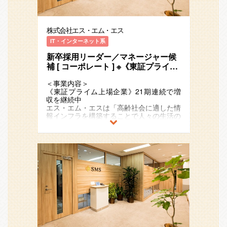
スと事業の連携業務を担う
日々の業務は3～6名のチームに分かれて
域）
■今回の募集について
（５）海外子会社管理グループ・・・海外
対応しています。
AI/OCR活用: 生成AIを用いた業務効率
例）介護事業者向け業界特化型SaaS、
販管経理第一・第二グループ両方で募集を
子会社の経理・財務オペレーションの改善
化、OCRによる入力自動化など、最新技
ICTを活用した生活習慣病重症化予防のリ
しています。
を担う
株式会社エス・エム・エス
■配属部署の役割
術を取り入れたオペレーションの再構築。
モートチャット指導、
扱う事業の特性によりグループが分かれて
全社戦略・事業戦略を踏まえ、人事・労務
医療介護従事者向け専門情報コミュニティ
いますが、業務内容に大きな差はありませ
IT・インターネット系
■販管経理グループについて
に関わるあらゆる制度・施策等の企画・運
【仕事のやりがい・働く魅力】
サイトやキャリア支援
ん。
30代が中心のチームで、売上周りに特化
用・サポートを担っている部署です。
新卒採用リーダー／マネージャー候
上場会社としての安定した環境と、複雑な
どちらのグループでの採用になるかはご本
した経理業務を担っています。多岐にわた
3,000人規模の従業員に対する人事インフ
会計処理や難易度の高い案件に挑戦し、経
2011年の東証一部（現：プライム）上場
補 [ コーポレート ] ※《東証プライム
人のご志向やご経験に応じて判断させて頂
るビジネスの最前線で、経理の枠を超えて
ラ機能（雇用管理・給与計算・勤怠管理・
理としてのスキルアップが可能な環境が整
後も国内外で新規事業の創出をさらに加速
きます。
上場企業》21期連続で増収を継続中
幅広い視点を養うことができます。
安全衛生管理等）ならびに海外駐在員に関
っており、プロ経理人材としての成長が期
させており、
＜事業内容＞
エス・エム・エスは常に新しいサービスを
する制度の運用を担っています。
待できる環境です。
21期連続で増収のメガベンチャー企業と
＜仕事内容＞
《東証プライム上場企業》21期連続で増
生み出す成長企業であり、販管経理グルー
運用のみならず、働き方改革への対応、健
また、情報の透明性が担保されており、
して存在感を強めています。
販管経理グループでは、売上・請求・入金
収を継続中
プではその最前線に立ち、最新の動向を肌
康経営の推進、ダイバーシティの推進等の
経営の意思決定背景や事業の状況がオープ
といったルーティン業務をこなしながら、
エス・エム・エスは「高齢社会に適した情
で感じることができます。また、新規サー
事業推進を支える働き方の企画～実行まで
ンにされているため、自分の仕事が会社に
また、アジア・ヨーロッパ・オセアニアな
事業部から寄せられるさまざまな課題やト
報インフラを構築することで人々の生活の
ビスが発生した際には売上・請求のオペレ
を担当する部署です。
どう貢献しているか納得感を持って働けま
ど海外17ヵ国でも事業を展開しており、
ラブルに対応し、経理担当者が窓口となっ
質を向上し、社会に貢献し続ける」
ーション構築という重要な役割も担ってお
す。
今後も日本国内に留まらず既存事業の拡
て解決へと導く重要な役割を担っていま
というミッションを掲げ、多様な事業・ビ
り、経理の専門知識を活かしながら、新し
＜仕事内容＞
大・成長と新規事業の開発を加速度的に進
す。
ジネスモデルを展開しています 。
いビジネスの基盤を創るクリエイティブな
経営陣、事業責任者のパートナーとして、
【将来のキャリアパス】
めていく予定です。
経理の知識に加え、部門をまたいだファシ
業務にも挑戦できます。
会社と従業員の相互発展を前提に、主に労
財務領域責任者、グループ会社のCFO、
リテーションを通じて、事業課題の解決に
超高齢社会に突入したことで多くの社会課
ルーティンワークは発生するものの、業務
働力向上の支援と健康経営の推進を通じ
経営企画部責任者、事業責任者など、役割
■介護・障害福祉事業者事業領域
も貢献していただきます。
題が発生していますが、人々のニーズや関
の効率化を進め、会社の成長に直結する業
て、グループの継続成長に貢献していくこ
に対して成果を出すことで、自らの意思で
【国内Vertical SaaS ARR No.1サービス
また、成長を続ける事業を支え続けるため
心の高まりをビジネスチャンスとして捉
務比率を高めることを目指しています。常
とが
様々なキャリアパスを描き、実現すること
「カイポケ」 】
には、業務の仕組みや枠組みの整備も欠か
え、
に事業部門と密接に連携し、事業状況や課
人事・労務グループのミッションです。同
が出来ます。
せません。日々の事業への支援と並行し
「高齢社会×情報」を切り口に「医療」
題を共有しながら業務を進めるため、経理
社は、事業成長やM&Aでの規模拡大等に
また、単に正確な処理ができるだけでな
わたしたちが対峙する介護/障害福祉業界
て、より強固な組織基盤を築いていくこと
「介護/障害福祉」「ヘルスケア」「シニ
でありながら事業貢献をダイレクトに実感
より、グループ・グローバル視野で拡大し
く、課題を発見し、解決の道筋をつけて実
は、地域密着型サービスである特性上、
も重要なミッションです。
アライフ」領域で、40以上のサービスを
できる環境です。
ており、労務が担う役割は今後益々重要と
行する能力が磨かれ、市場価値の高い「課
多くの事業者が経営リソースの乏しい中小
運営しています。
なります。
題解決型」の経理人になります。これはAI
企業で構成されています。
今回の募集では、こうした業務をリード
■今回の募集について
今回募集のポジションでは、人事・労務グ
やアウトソーシングに代替されない、一生
そのため経営課題を抱えやすく、同時に労