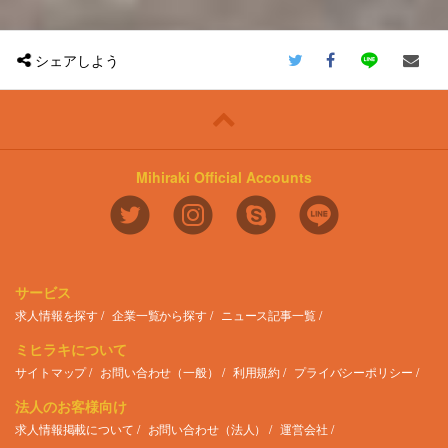
え、より効率的で強固な体制を構築してい
（サービス）を安価に提供することで経営
また、多岐にわたる事業部や従業員と接し
ジションでご活躍いただける方を募集して
ことが可能です。
くことも重要なミッションとなります。
支援を行っています。
ながら、全社的な視点で課題を解決してい
おります。
また、介護・障害福祉事業者向けの
今回の募集では、これらの課題に取り組
くことで、会社全体に価値を提供できる実
SaaS、ヘルスケア、シニアライフ、海外
み、事業と組織の成長をリードしていただ
購買支援領域の提供商材は現在8商材あり
感を得られます。
シェアしよう
＜開発環境・利用ツール＞
事業など、
ける将来のリーダー候補を求めています。
ますが、その中で最も成長しているのがモ
さらに、自身の成果が会社全体の生産性や
slack, chatwork（チャットツール）
幅広い領域でBtoB/BtoCの事業を展開して
バイルやタブレットのレンタル事業です。
働きやすさ向上に直結する点も魅力です。
おり、その数は40を超えます。
具体的にお任せしたい業務は、
事業開始から順調に提供台数も伸びてお
＜補足＞
そのため、転職せずに多様なビジネスモデ
・売上・請求・入金対応、債権管理など、
り、今後も継続的な成長が見込まれること
・プロジェクトマネジメントの経験/スキ
■勤務場所
ルや事業フェーズに挑戦し、自分らしいキ
事業管理の基本業務
から、今回のポジションを募集する事とな
ルを身に着けられる
・記載の勤務場所および会社の指定する場
ャリアを築くことができます。
・顧客対応、事業部門からの問い合わせ対
りました。
オフィス移転や購買業務のコスト削減とい
所とする
応
った具体的な取り組みだけでなく、プロジ
■職務内容
＜キャリアイメージ＞
Mihiraki Official Accounts
・顧客サポート部門のフォロー
主な業務としては、日々モバイルやタブレ
ェクトをリードし、組織や仕組みを変革す
・事業や所属部門の状況の変化等により、
・現場での経験を活かし、特定分野で専門
・業務改善（事業部門・システム部門と協
ットの注文を受け付ける中で、お申し込み
る醍醐味があります。
会社の指示する職務内容へ変更することが
性を高める
力して実施）
の管理や倉庫側への出荷指示、契約状態の
また、業務を通じて社内外の幅広いステー
ある
・リーダーシップを発揮し、マネジメント
・現行ルールの見直し
管理などを担当していただきます。
クホルダーと連携することで、自身のスキ
■就業時間
スキルを磨く
・グループメンバーのマネジメント
定型業務や事務作業が中心のため、業界未
ルや経験の幅を広げることができます。
・事業や所属部門の状況変化等により、就
・異なる領域や職務を経験し、スキルを拡
・チーム目標の設定と達成に向けた取り組
経験者の方でも安心してチャレンジいただ
業時間を変更することがある
張する
み など
くことが可能ですし、状況に応じて業務設
【将来のキャリアパス】
・部門や領域を横断して、事業全体の責任
サービス
計等も徐々にお任せする事を想定している
SMS全体のキャリアの考え方として、こ
を担う
※これまでのご経験やご志向を伺いなが
ため、幅広い業務スキルを磨いていただけ
うあるべきと定めているものはなく、個人
求人情報を探す
企業一覧から探す
ニュース記事一覧
ら、役割を柔軟に調整させていただきます
る環境となっております。
の考えや適性に応じて、共にキャリアを形
キャリアパスの正解は一つではありませ
あなたのリーダーシップと行動力で、販管
成していくべきだと考えています。
ミヒラキについて
ん。
経理第二グループをより良いチームにして
＜その他環境＞
そのため、ご自身のキャリア志向次第でど
あなたが描きたい成長曲線を、私たちと一
サイトマップ
お問い合わせ（一般）
利用規約
プライバシーポリシー
いきましょう！
■働き方
のようなキャリアプランも実現可能性がご
緒に形にしていきましょう。
・平均残業20時間程度
ざいます。
法人のお客様向け
＜仕事のやりがい・働く魅力＞
・1時間単位で有給取得可能
ご経験やご希望次第で、コーポレート領域
＜入社後の流れ＞
■ この仕事で得られるもの
・事業部では簡易フレックス（8時～9時
の責任者等も目指していただけるポジショ
求人情報掲載について
お問い合わせ（法人）
運営会社
入社後は全体研修を実施し、会社の理念や
【組織横断での改善プロジェクト】
半出社）が運用されています。
ンです。
事業内容、各種制度について説明します。