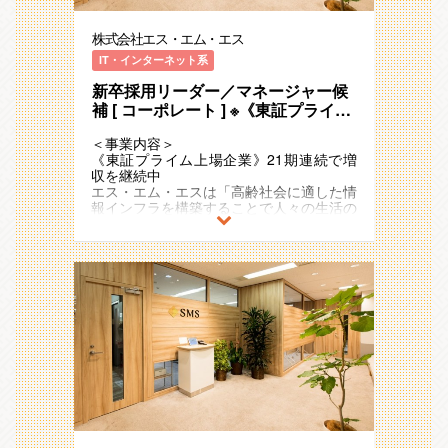
（５）海外子会社管理グループ・・・海外
対応しています。
AI/OCR活用: 生成AIを用いた業務効率
例）介護事業者向け業界特化型SaaS、
販管経理第一・第二グループ両方で募集を
子会社の経理・財務オペレーションの改善
化、OCRによる入力自動化など、最新技
ICTを活用した生活習慣病重症化予防のリ
しています。
を担う
株式会社エス・エム・エス
■配属部署の役割
術を取り入れたオペレーションの再構築。
モートチャット指導、
扱う事業の特性によりグループが分かれて
全社戦略・事業戦略を踏まえ、人事・労務
医療介護従事者向け専門情報コミュニティ
いますが、業務内容に大きな差はありませ
IT・インターネット系
■販管経理グループについて
に関わるあらゆる制度・施策等の企画・運
【仕事のやりがい・働く魅力】
サイトやキャリア支援
ん。
30代が中心のチームで、売上周りに特化
用・サポートを担っている部署です。
新卒採用リーダー／マネージャー候
上場会社としての安定した環境と、複雑な
どちらのグループでの採用になるかはご本
した経理業務を担っています。多岐にわた
3,000人規模の従業員に対する人事インフ
会計処理や難易度の高い案件に挑戦し、経
2011年の東証一部（現：プライム）上場
補 [ コーポレート ] ※《東証プライム
人のご志向やご経験に応じて判断させて頂
るビジネスの最前線で、経理の枠を超えて
ラ機能（雇用管理・給与計算・勤怠管理・
理としてのスキルアップが可能な環境が整
後も国内外で新規事業の創出をさらに加速
きます。
上場企業》21期連続で増収を継続中
幅広い視点を養うことができます。
安全衛生管理等）ならびに海外駐在員に関
っており、プロ経理人材としての成長が期
させており、
＜事業内容＞
エス・エム・エスは常に新しいサービスを
する制度の運用を担っています。
待できる環境です。
21期連続で増収のメガベンチャー企業と
＜仕事内容＞
《東証プライム上場企業》21期連続で増
生み出す成長企業であり、販管経理グルー
運用のみならず、働き方改革への対応、健
また、情報の透明性が担保されており、
して存在感を強めています。
販管経理グループでは、売上・請求・入金
収を継続中
プではその最前線に立ち、最新の動向を肌
康経営の推進、ダイバーシティの推進等の
経営の意思決定背景や事業の状況がオープ
といったルーティン業務をこなしながら、
エス・エム・エスは「高齢社会に適した情
で感じることができます。また、新規サー
事業推進を支える働き方の企画～実行まで
ンにされているため、自分の仕事が会社に
また、アジア・ヨーロッパ・オセアニアな
事業部から寄せられるさまざまな課題やト
報インフラを構築することで人々の生活の
ビスが発生した際には売上・請求のオペレ
を担当する部署です。
どう貢献しているか納得感を持って働けま
ど海外17ヵ国でも事業を展開しており、
ラブルに対応し、経理担当者が窓口となっ
質を向上し、社会に貢献し続ける」
ーション構築という重要な役割も担ってお
す。
今後も日本国内に留まらず既存事業の拡
て解決へと導く重要な役割を担っていま
というミッションを掲げ、多様な事業・ビ
り、経理の専門知識を活かしながら、新し
＜仕事内容＞
大・成長と新規事業の開発を加速度的に進
す。
ジネスモデルを展開しています 。
いビジネスの基盤を創るクリエイティブな
経営陣、事業責任者のパートナーとして、
【将来のキャリアパス】
めていく予定です。
経理の知識に加え、部門をまたいだファシ
業務にも挑戦できます。
会社と従業員の相互発展を前提に、主に労
財務領域責任者、グループ会社のCFO、
リテーションを通じて、事業課題の解決に
超高齢社会に突入したことで多くの社会課
ルーティンワークは発生するものの、業務
働力向上の支援と健康経営の推進を通じ
経営企画部責任者、事業責任者など、役割
■介護・障害福祉事業者事業領域
も貢献していただきます。
題が発生していますが、人々のニーズや関
の効率化を進め、会社の成長に直結する業
て、グループの継続成長に貢献していくこ
に対して成果を出すことで、自らの意思で
【国内Vertical SaaS ARR No.1サービス
また、成長を続ける事業を支え続けるため
心の高まりをビジネスチャンスとして捉
務比率を高めることを目指しています。常
とが
様々なキャリアパスを描き、実現すること
「カイポケ」 】
には、業務の仕組みや枠組みの整備も欠か
え、
に事業部門と密接に連携し、事業状況や課
人事・労務グループのミッションです。同
が出来ます。
せません。日々の事業への支援と並行し
「高齢社会×情報」を切り口に「医療」
題を共有しながら業務を進めるため、経理
社は、事業成長やM&Aでの規模拡大等に
また、単に正確な処理ができるだけでな
わたしたちが対峙する介護/障害福祉業界
て、より強固な組織基盤を築いていくこと
「介護/障害福祉」「ヘルスケア」「シニ
でありながら事業貢献をダイレクトに実感
より、グループ・グローバル視野で拡大し
く、課題を発見し、解決の道筋をつけて実
は、地域密着型サービスである特性上、
も重要なミッションです。
アライフ」領域で、40以上のサービスを
できる環境です。
ており、労務が担う役割は今後益々重要と
行する能力が磨かれ、市場価値の高い「課
多くの事業者が経営リソースの乏しい中小
運営しています。
なります。
題解決型」の経理人になります。これはAI
企業で構成されています。
今回の募集では、こうした業務をリード
■今回の募集について
今回募集のポジションでは、人事・労務グ
やアウトソーシングに代替されない、一生
そのため経営課題を抱えやすく、同時に労
し、組織を牽引していただける将来のリー
2011年の東証一部（現：プライム）上場
販管経理第一・第二グループ両方で募集を
ループまたは保健衛生グループに所属し、
モノのスキルです。
働集約型のビジネスであるため、
ダー候補を求めています。
後も国内外で新規事業の創出をさらに加速