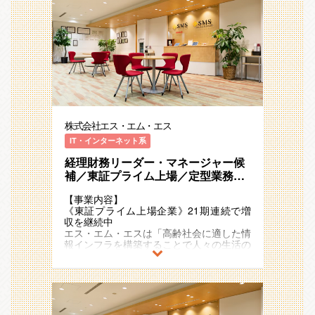
株式会社エス・エム・エス
IT・インターネット系
経理財務リーダー・マネージャー候
補／東証プライム上場／定型業務か
ら脱却し経営を支える／AI導入推進
【事業内容】
×市場価値の向上／財務企画 [ コーポ
《東証プライム上場企業》21期連続で増
レート ]
収を継続中
エス・エム・エスは「高齢社会に適した情
報インフラを構築することで人々の生活の
質を向上し、社会に貢献し続ける」
というミッションを掲げ、多様な事業・ビ
ジネスモデルを展開しています 。
超高齢社会に突入したことで多くの社会課
題が発生していますが、人々のニーズや関
心の高まりをビジネスチャンスとして捉