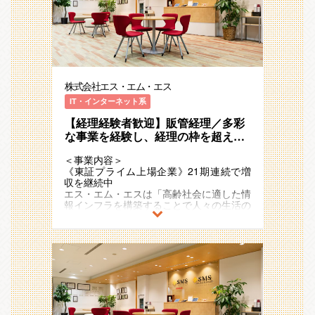
組織の変革そのものをリードし、新しい当
「高齢社会×情報」を切り口に「医療」
たり前を共に創り上げるための募集になり
「介護/障害福祉」「ヘルスケア」「シニ
ます。
アライフ」領域で、40以上のサービスを
社長交代、海外拠点の変革、そして生成AI
運営しています。
やOCR導入による業務プロセスの激変。
これらに対応し、より盤石な組織を作るた
例）介護事業者向け業界特化型SaaS、
めの『攻めの経理』を標榜しています。
ICTを活用した生活習慣病重症化予防のリ
株式会社エス・エム・エス
モートチャット指導、
「今の環境では、これ以上のスキルアップ
医療介護従事者向け専門情報コミュニティ
IT・インターネット系
が見込めない」 「ルーティンワークだけ
サイトやキャリア支援
でなく、業務フローそのものを改善した
【経理経験者歓迎】販管経理／多彩
い」 「AI時代に生き残れる、市場価値の
2011年の東証一部（現：プライム）上場
な事業を経験し、経理の枠を超えた
高い経理人材になりたい」
後も国内外で新規事業の創出をさらに加速
キャリアを目指せるリーダー候補
そんな渇望感を持つ方にこそ、このフィー
させており、
＜事業内容＞
ルドは最適です。上司の指示を待つのでは
21期連続で増収のメガベンチャー企業と
《東証プライム上場企業》21期連続で増
なく、自ら課題を見つけ、解決まで走り抜
して存在感を強めています。
収を継続中
ける、そんな『自律型人材』をお待ちして
また、アジア・ヨーロッパ・オセアニアな
エス・エム・エスは「高齢社会に適した情
います。
ど海外17ヵ国でも事業を展開しており、
報インフラを構築することで人々の生活の
今後も日本国内に留まらず既存事業の拡
質を向上し、社会に貢献し続ける」
【配属部署】
大・成長と新規事業の開発を加速度的に進
というミッションを掲げ、多様な事業・ビ
今回の配属部署は、経営管理本部の直下の
めていく予定です。
ジネスモデルを展開しています 。
財務企画部に属する経理財務グループとな
ります。
＜配属部署＞
超高齢社会に突入したことで多くの社会課
■財務企画部の取材記事です。是非ご覧く
題が発生していますが、人々のニーズや関
■経営管理本部について
ださい。
心の高まりをビジネスチャンスとして捉
事業数・事業責任者が多数存在しながら、
https://hupro-job.com/articles/4050
え、
経営陣の意向も汲み取りつつ、①エス･エ
「高齢社会×情報」を切り口に「医療」
ム･エスグループ全体の経営サポート、②
■経営管理本部について