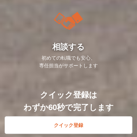
■就業時間
ん。
の最大化
入社後は全体研修を実施し、会社の理念や
具体的な業務としては、以下を想定してい
・事業や所属部門の状況変化等により、就
■縁の下の力持ちとして、事業を加速させ
あなたが描きたい成長曲線を、私たちと一
・賃料交渉
事業内容、各種制度について説明します。
ます。
業時間を変更することがある
る
緒に形にしていきましょう。
その後は、配属部署にて実務を通じたOJT
・受注・売上の承認（エビデンス確認）
例えば、「カイポケ」の機能の一つである
なお入社時は上記いずれかの組織配属を予
でキャッチアップを進めていただきます。
・請求書発行・入金業務
利用料の口座振替サービスでは、その集計
＜入社後の流れ＞
定しておりますが、将来的に役割や領域の
即戦力としてご活躍いただけるよう、必要
・事業部門からの問い合わせ対応、問題解
から振り込みまでを担い、サービスの根幹
入社後は全体研修を実施し、会社の理念や
統合・拡張を見据えており、1つの組織・
に応じてサポートしますので、不明点や困
決
を支えています。また、請求・入金データ
事業内容、各種制度について説明します。
領域に囚われない方を募集しています。
りごとは気軽に相談できる環境です。
・新規商材・新サービスの受注～入金
の正確かつ迅速な開示は、事業部門の顧客
その後は、配属部署にて実務を通じたOJT
また上記プロジェクト業務以外の定常業務
OPSの検討、運用
対応を円滑にし、ひいては利用者様の満足
でキャッチアップを進めていただきます。
にも携わって頂く可能性がございます。
＜募集背景＞
相談する
・J-SOX等の監査対応
度向上にも繋がります。
即戦力としてご活躍いただけるよう、必要
以下、定常業務の一部抜粋です。
会社の成長に伴い人事組織の再編を行って
・グループメンバーのマネジメント
私たちの仕事は、決して目立つものではあ
に応じてサポートしますので、不明点や困
おり、新たに新卒採用リーダーポジション
・チーム目標の設定と達成に向けた取り組
りません。しかし、その一つ一つが、介護
りごとは気軽に相談できる環境です。
＜調達購買チーム＞
初めての転職でも安心、
を配置していく予定です。同社は複数の事
み など
事業者の皆様の経営を支え、地域社会全体
・購買フローシステムの管理
業モデル・フェーズが存在し、変化し成長
※これまでのご経験やご志向を伺いなが
専任担当がサポートします
の安心に繋がる、非常に重要な役割を担っ
【募集背景】
・購買関連WF承認
し続けています。
ら、役割を柔軟に調整させていただきます
ています。
国内最大級のverticalSaaSにおける経営支
その中で、キャリア事業は同社の主軸の事
援サービスの中で事業経営をモノ（サービ
＜オフィス総務チーム＞
業であり、事業成長においては組織を強化
＜仕事のやりがい・働く魅力＞
＜仕事内容＞
ス）の調達から支える購買支援領域にて、
・各種備品の管理・手配
していく人材採用が重要なテーマとなりま
■ この仕事で得られるもの
販管経理第二グループは、SaaS事業（カ
ミドルバックオフィス周りの運営事務を担
・従業員問合せ対応窓口の運用
す。事業戦略に基づく人材採用の質・量を
【組織横断での改善プロジェクト】
イポケ）に特化し、債権管理や得意先対応
っていただく方を募集します。
・オフィス飲食環境（ウォーターサーバ
クイック登録は
ともに満たしていくため、各事業の状況を
同社は会社に貢献できる変化や修正であれ
のプロセス設計・運用を担っています。
介護・障害福祉業界は多くの中小零細事業
ー、飲料・食品自販機など）の管理
深くキャッチアップしながら、採用マーケ
ば、他者への協力を惜しまない風土です。
顧客からの問い合わせ対応や、顧客サポー
者によって支えられていますが、人材不足
・物件契約管理、ビル管理会社との調整
ットの深い理解をもとに、人・組織の観点
協力的な環境で規模の大きい改修やプロジ
わずか60秒で完了します
ト部門との連携を通じて、お客様の声を直
や物価高も重なり年々経営の厳しさは増し
から事業成長への貢献をすることが必要で
ェクトを率いる経験を得られます。
接聞き、サービス改善に貢献できるのもこ
ています。
【仕事のやりがい・働く魅力】
す。
の仕事の魅力です。
・会社成長/全従業員への価値提供が可能
配属となるキャリア人材開発部では、キャ
＜将来のキャリアパス＞
一方で、事業の成長に伴い業務量が増加
そのような状態に対しカイポケ（介護事業
経営層や事業責任者と直接議論し、戦略を
リア事業に特化し、新卒採用・中途採用・
同社は一人ひとりの志向や適性を重視して
し、ルールが複雑化するという課題もあり
クイック登録
者向けSaaS）では、購買力が低い中小零
踏まえた意思決定に携わる機会がありま
人事企画といった機能組織から事業成長を
共にキャリアを築くことを目指しており、
ます。そのため、事業を支える業務の遂行
細事業者に代わり各種メーカーと交渉し、
す。そのため、会社の成長や事業運営に大
支援しており、再編を進めています。
専門職から管理職、さらには異業種への挑
だけでなく、組織の仕組みや枠組みを整
介護・障害福祉事業者の運営に必要なモノ
きく貢献できる手応えを感じられます。
今回は、そのなかでも新卒採用リーダーポ
戦まで、多様なキャリアプランを実現する