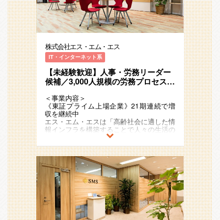
「介護/障害福祉」「ヘルスケア」「シニ
個別事業の運営サポートの２つを行うこと
エス･エム･エスグループにおいては、多様
アライフ」領域で、40以上のサービスを
が経営管理本部のミッションです。
なビジネスモデルの事業が次々と加速度的
運営しています。
に増加・拡大し、各国・各地域においてシ
■配属先について
ナジーを形成し続けています。
例）介護事業者向け業界特化型SaaS、
経営管理本部の直下に財務企画部があり、
経営管理本部では、このような変化に富ん
ICTを活用した生活習慣病重症化予防のリ
今回の配属部署は、経営管理本部／財務企
株式会社エス・エム・エス
だ環境の中で、①グローバル化するグルー
モートチャット指導、
画部／経理財務グループとなります
プ企業としての全社最適②多種多様な事業
医療介護従事者向け専門情報コミュニティ
IT・インターネット系
財務企画部は以下の４つのグループに分か
に寄り添った個別最適という2つの観点か
サイトやキャリア支援
れています
ら、経営・事業の意思決定およびその実行
【未経験歓迎】人事・労務リーダー
（１）経理財務グループ・・・国内・海外
支援を行い、事業の創造・拡大を加速させ
2011年の東証一部（現：プライム）上場
候補／3,000人規模の労務プロセス変
問わず、SMSグループ全体の経理財務業
ることをミッションとしています。
後も国内外で新規事業の創出をさらに加速
革を推進／従業員のパフォーマンス
務及び会社横断のプロセス設計・運用（業
させており、
＜事業内容＞
最大化と組織の成長を牽引する人
務改善含む）を担う
■財務企画部には以下の４つのグループが
21期連続で増収のメガベンチャー企業と
《東証プライム上場企業》21期連続で増
（２）販管経理グループ・・・国内の
事・労務リーダー候補
あります。
して存在感を強めています。
収を継続中
SMSグループ全体の債権管理・請求書発
（１）販管経理第一グループ・・・人材紹
また、アジア・ヨーロッパ・オセアニアな
エス・エム・エスは「高齢社会に適した情
行・新規事業を含む事業ごとのプロセス設
介事業をメインとした多くの事業に関する
ど海外17ヵ国でも事業を展開しており、
報インフラを構築することで人々の生活の
計・運用（業務改善含む）を担う
債権管理・請求書発行のプロセス設計・運
今後も日本国内に留まらず既存事業の拡
質を向上し、社会に貢献し続ける」
（３）営業支援・企画グループ・・・主た
用を担う
大・成長と新規事業の開発を加速度的に進
というミッションを掲げ、多様な事業・ビ
る事業である人材紹介サービスにつき、事
（２）販管経理第二グループ・・・SaaS
めていく予定です。
ジネスモデルを展開しています 。
業の推進をサポートしつつ、バックオフィ
事業（カイポケ・かべなしクラウド）とそ
スと事業の連携業務を担う
の周辺事業に関する債権管理・請求書発行
＜配属部署＞
超高齢社会に突入したことで多くの社会課
（４）海外子会社管理グループ・・・海外
のプロセス設計・運用を担う
■財務企画部の取材記事です。是非ご覧く
題が発生していますが、人々のニーズや関
子会社の経理・財務オペレーションの改善
（３）経理財務グループ・・・経理財務業
ださい。
心の高まりをビジネスチャンスとして捉
を担う
務及び会社横断のプロセス設計・運用を担
https://hupro-job.com/articles/4050
え、
う
「高齢社会×情報」を切り口に「医療」
財務企画部の体制は、財務企画部責任者の
（４）事業支援グループ・・・主たる事業
■経営管理本部について
「介護/障害福祉」「ヘルスケア」「シニ
もと以下のメンバー構成となります。
である人材紹介サービスを始め、様々な事
エス･エム･エスグループにおいては、多様
アライフ」領域で、40以上のサービスを
（１）経理財務グループ・・・合計：6名
業の推進をサポートしつつ、バックオフィ