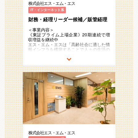
しています。
SMSグループ従業員の人事・労務関連業
株式会社エス・エム・エス
生産性向上が健全な事業運営やサービス品
具体的な業務としては、以下を想定してい
させており、
扱う事業の特性によりグループが分かれて
務をお任せします。
【入社後の流れ】
質の重要因子となっています。
ます。
21期連続で増収のメガベンチャー企業と
いますが、業務内容に大きな差はありませ
IT・インターネット系
労務業務を会社運営上必要な機能とだけ捉
入社後は全体研修を実施し、会社の理念や
一方で、業界全体としてFAXや印鑑等を用
して存在感を強めています。
ん。
えず、オペレーショナルエクセレンスの追
事業内容、各種制度について説明します。
いた紙文化が依然として色濃く残っていた
財務・経理リーダー候補／販管経理
・受注・売上の承認（エビデンス確認）
どちらのグループでの採用になるかはご本
求を牽引いただける方のご応募をお待ちし
その後は、配属部署にて実務を通じたOJT
りと、
・請求書発行・入金業務
また、アジア・ヨーロッパ・オセアニアな
人のご志向やご経験に応じて判断させて頂
ております。
でキャッチアップを進めていただきます。
業務効率化やICT化が遅れているのが現状
・事業部門からの問い合わせ対応、問題解
ど海外17ヵ国でも事業を展開しており、
＜事業内容＞
きます。
即戦力としてご活躍いただけるよう、必要
です。
決
今後も日本国内に留まらず既存事業の拡
《東証プライム上場企業》20期連続で増
[主な業務内容]
に応じてサポートしますので、不明点や困
・顧客対応、顧客サポート部門のフォロー
大・成長と新規事業の開発を加速度的に進
収増益を継続中
＜仕事内容＞
※ご入社時にお任せする役割は、ご経験・
りごとは気軽に相談できる環境です。
「カイポケ」は介護・障害福祉事業所の運
・上記ルーティン業務の改善・効率化
めていく予定です。
エス・エム・エスは「高齢社会に適した情
販管経理グループでは、売上・請求・入金
ご志向に合わせて柔軟に検討させていただ
営に不可欠な保険請求等の業務支援に加え
・新規商材・新サービスの受注～入金
報インフラを構築することで人々の生活の
といったルーティン業務をこなしながら、
く想定です。
■職務内容
て、金融支援、求人支援、購買支援、
OPSの検討、運用
■キャリア事業領域
質を向上し、社会に貢献し続ける」
事業部から寄せられるさまざまな課題やト
・事業や所属部門の状況の変化等により、
M&Aなど
・J-SOX等の監査対応 など
医療・介護/障害福祉領域を対象とした国
というミッションを掲げ、多様な事業・ビ
ラブルに対応し、経理担当者が窓口となっ
＜国内＞
会社の指示する職務内容へ変更することが
40以上のサービス・機能を提供してお
※これまでのご経験やご志向を伺いなが
内キャリア事業は、
ジネスモデルを展開しています 。
て解決へと導く重要な役割を担っていま
- 労務関連業務オペレーションの設計、
ある
り、ICT活用による業務効率化と多面的な
ら、役割を柔軟に調整させていただきます
マーケットリーダーとして急速な成長を遂
す。
業務プロセス改善（AI・RPA等の活用含
経営支援で従事者（労働者）の負担軽減
げ、エス・エム・エスグループ全体の成長
超高齢社会に突入したことで多くの社会課
収益認識・消費税法・監査などの経理知識
む）
や、
＜仕事のやりがい・働く魅力＞
を牽引してきました。
題が発生していますが、人々のニーズや関
を駆使しながら、部門をまたいだファシリ
- 働き方を中心とした人事制度の企画・
経営改善を支援するプラットフォームとし
【成長企業における業務経験】
急速に高齢化が進む日本において医療・介
心の高まりをビジネスチャンスとして捉
テーションを通じて、事業課題の解決にも
設計のサポート
て事業者経営の総合的なサポートを行って
成長企業ならではの変化に富んだ環境にお
護・福祉従事者不足は、大きな問題です。
え、
貢献していただきます。
- 人事情報データベースの管理オペレー
います。
いて、主体的かつ創造的な業務経験を積む
「高齢社会×情報」を切り口に「医療」
また、成長を続ける事業を支え続けるため
ション設計・運用
ことができます。
同社のキャリア事業は、単純に「従事者不
「介護/障害福祉」「ヘルスケア」「シニ
には、業務の仕組みや枠組みの整備も欠か
- 労働時間管理業務、人員管理業務（入
これまで、介護ソフトとしてクラウド化を
【多種多様なサービス対応】
足の業界に人材を斡旋してマネタイズす
アライフ」領域で、40以上のサービスを
せません。日々の事業への支援と並行し
退社・異動・休復職等）、給与計算業務、
リードし、多くの事業者・介護業界のICT
人材紹介をメインとした様々なサービスが
る」というコンセプトではなく、
運営しています。
て、より強固な組織基盤を築いていくこと
社会保険手続業務、雇用管理業務（契約管
化に貢献してきたカイポケですが、
あり、それぞれ得意先の傾向や用いる収益
「医療・介護領域における根本的な人材不
例）介護事業者向け業界特化型SaaS、
も重要なミッションです。
理・更新等）、安全衛生に関わる業務 等
今後の市場の成長性や、同社がミッション
認識基準などが異なるため、1企業に所属
足を如何にして解消・緩和するのか」の一
ICTを活用した生活習慣病重症化予防のリ
- 子会社の人事労務業務支援
として目指す"情報インフラ"としての事業
しながら多くの経験を積むことができま
環として展開しており、
モートチャット指導、
今回の募集では、こうした業務をリード
- その他人事に関わる業務全般 等
継続、日々新たに生まれる技術/サービス
す。
キャリア事業以外にも他業界からの人材流
医療介護従事者向け専門情報コミュニティ
し、組織を牽引していただける将来のリー
など、
株式会社エス・エム・エス
【事業貢献】
入促進のための資格取得支援／スクール運
サイトやキャリア支援
ダー候補を求めています。
＜海外＞
複数の観点から事業を再解釈し、現在をカ
事業に直接繋がる業務を行っているため、
営や定着支援、