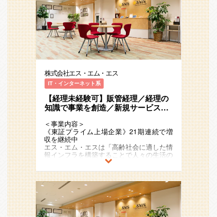
え、
「高齢社会×情報」を切り口に「医療」
「介護/障害福祉」「ヘルスケア」「シニ
アライフ」領域で、40以上のサービスを
運営しています。
例）介護事業者向け業界特化型SaaS、
ICTを活用した生活習慣病重症化予防のリ
モートチャット指導、
株式会社エス・エム・エス
医療介護従事者向け専門情報コミュニティ
サイトやキャリア支援
IT・インターネット系
【経理未経験可】販管経理／経理の
2011年の東証一部（現：プライム）上場
後も国内外で新規事業の創出をさらに加速
知識で事業を創造／新規サービスの
させており、
売上・請求オペレーション構築を担
21期連続で増収のメガベンチャー企業と
＜事業内容＞
う販管経理担当
して存在感を強めています。
《東証プライム上場企業》21期連続で増
また、アジア・ヨーロッパ・オセアニアな
収を継続中
ど海外17ヵ国でも事業を展開しており、
エス・エム・エスは「高齢社会に適した情
今後も日本国内に留まらず既存事業の拡
報インフラを構築することで人々の生活の
大・成長と新規事業の開発を加速度的に進
質を向上し、社会に貢献し続ける」
めていく予定です。
というミッションを掲げ、多様な事業・ビ
ジネスモデルを展開しています 。
【募集背景】
私たち経理財務グループは今、経理組織と
超高齢社会に突入したことで多くの社会課
してのあり方を再定義する転換期を迎えて
題が発生していますが、人々のニーズや関
います。
心の高まりをビジネスチャンスとして捉
ルーティンワークをこなす人員ではなく、
え、