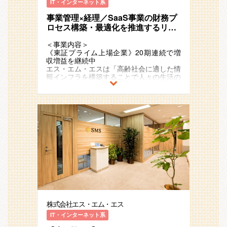
具体的な業務としては、以下を想定してい
- 海外駐在に関する制度、規定の企画
IT・インターネット系
イポケの第2転換期と定義して、新規市
改善・効率化の成果がダイレクトに事業側
スキル・キャリアアップ情報を提供するコ
2011年の東証一部（現：プライム）上場
ます。
- 海外駐在に関する労務関連全般（ビザ
場・新規サービス/プロダクトの開発を進
の改善・効率化へ繋がり、貢献実感が得ら
ミュニティサイト運営など多彩な事業・サ
後も国内外で新規事業の創出をさらに加速
事業管理×経理／SaaS事業の財務プ
対応、社宅対応、赴任帰任に関する業務
めています。
れやすいです。
ービス展開に取り組んでいます。
させており、
・新規商材・新サービスの受注～入金
ロセス構築・最適化を推進するリー
等）
それに伴って多くのポジションや役割が生
20期連続で増収増益のメガベンチャー企
OPSの構築、運用
- 上記を、各国のHRおよび外部のパー
ダー候補／販管経理
まれ、幅広い経験や多彩なキャリアを描け
＜将来のキャリアパス＞
＜配属部署＞
業として存在感を強めています。
・既存OPSの見直し・整理・改善・効率
トナーと協働しながら運用
＜事業内容＞
る環境です。
【財務企画部内のキャリアパス】
キャリア人材開発部 新卒採用支援グルー
また、アジア・ヨーロッパ・オセアニアな
化
《東証プライム上場企業》20期連続で増
ご本人の興味や志向性にもよりますが、具
プ となるキャリア事業人事組織への配属
ど海外17ヵ国でも事業を展開しており、
・事業部門からの問い合わせ対応、課題解
＜仕事のやりがい・働く魅力＞
収増益を継続中
＜配属部署＞
体的には以下のようなキャリアパスが想定
予定となります。
今後も日本国内に留まらず既存事業の拡
決
・SMSグループ本社の人事・労務の立ち
エス・エム・エスは「高齢社会に適した情
■配属予定
されます。
キャリア人材開発部は新卒採用／中途採用
大・成長と新規事業の開発を加速度的に進
・J-SOX等の監査対応
位置で、個別機能に特化せず、広く労務領
報インフラを構築することで人々の生活の
・介護・障害福祉経営支援事業部 事業開
／人事企画でチームが分かれており、全体
めていく予定です。
・グループメンバーのマネジメント
域をご経験いただけます
質を向上し、社会に貢献し続ける」
発部 購買支援グループ
・ローテーションや役割の拡張を通じて、
で30名弱のメンバーが在籍中の少数精鋭
・チーム目標の設定と達成に向けた取り組
・人事労務以外の人事領域での異動などの
というミッションを掲げ、多様な事業・ビ
複数事業の業務を担当していただく。
組織です。
＜配属部署＞
み など
チャレンジ機会・成長機会があります
ジネスモデルを展開しています 。
■購買支援グループの概要
・複数の業務で成果を出し続けた上で、マ
人事未経験からの入社やキャリア事業の営
今回の配属部署は、経営管理本部の直下の
・グループ・グローバル視野での成長に伴
・カイポケ経営支援サービスの中で、モノ
ネージャとして後輩の育成・マネジメント
業職からの異動も多く、固定概念にとらわ
財務企画部に属する販管経理第一グループ
※上記業務を遂行するのに必要な業務理解
う様々な人事領域のチャレンジ機会・成長
超高齢社会に突入したことで多くの社会課
（サービス）の調達面で事業経営を支える
に携わっていただく。
れずに新しい施策や改善をPDCAを回しな
です。
のため、日常業務（受注・売上の承認（エ
機会があります
題が発生していますが、人々のニーズや関
グループです
・部内の他グループ（経理財務・事業支
がら取り組んでいます。
ビデンス確認）・請求書発行・入金業務な
・事業とも密接に連携するため、会社・事
心の高まりをビジネスチャンスとして捉
・各種メーカーと交渉し集中購買を行い、
援・海外子会社管理）へ異動し経理として
今回は、その中でも新卒採用支援グループ
■経営管理本部について
ど）も実施頂きます。
業の成長を支えているといった手触り感が
え、
介護・障害福祉事業者の運営に必要なモノ
の経験を積んでいく。
において、リーダー/マネージャー候補と
事業数・事業責任者が多数存在している中
これまでのご経験やご志向を伺いなが
あります
「高齢社会×情報」を切り口に「医療」
（サービス）を安価に提供を行う事で事業
して配属を予定しております。
で、経営陣の意向も汲み取りつつ、①エ
ら、役割を柔軟に調整させて頂きます。
・3,000人規模の従業員を支えるプロセス
「介護/障害福祉」「ヘルスケア」「シニ
者の経営支援を行っています。
【全社横断的なキャリアパス】
ス･エム･エスグループ全体の経営サポー
の構築・運用と海外労務の両方を経験する
アライフ」領域で、40以上のサービスを
・レンタルモバイル事業、レンタルタブレ
財務企画部に固定されるわけではなく、柔
※ご経験やご能力によっては、そのほかの
ト、②個別事業の運営サポートの２つを行
＜仕事のやりがい・働く魅力＞
ことができます
運営しています。
ット事業を始めとして、現在8商材を扱っ
軟かつ豊富なキャリアパスが存在します。
人事組織での業務をお任せする可能性もご
うことが経営管理本部のミッションです。
【成長企業における業務経験】
・将来的には労務領域にとどまらず、人事
例）介護事業者向け業界特化型SaaS、
ています。
・経営企画部門など他のコーポレート部門
ざいます
成長企業ならではの変化に富んだ環境にお
制度企画やHRBP等の他人事領域に挑戦す
ICTを活用した生活習慣病重症化予防のリ
への役割拡張
■財務企画部には以下の４つのグループが
いて、主体的かつ創造的な業務経験を積む
るチャンスがあります
モートチャット指導、
■取り扱い商材
・事業部への役割拡張（事業側の経営管理
＜仕事内容＞
あります。
株式会社エス・エム・エス
ことができます。
医療介護従事者向け専門情報コミュニティ
・レンタルモバイル、レンタルタブレット
責任者等）
新卒採用活動全般をメイン業務として、経
（１）販管経理第一グループ・・・エス・
【多種多様なサービス対応】
＜将来のキャリアパス＞
サイトやキャリア支援
など8商材
IT・インターネット系
営戦略・事業戦略とリンクさせながら採用
エム・エスの基幹事業に関する債権管理・
様々なサービスがあり、それぞれ得意先の
同社は一人ひとりの志向や適性を重視して
＜入社後の流れ＞
戦略を立案・推進をしていただきます。
請求書発行・事業ごとのプロセス設計・運