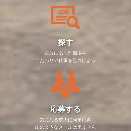
スキルを磨く
＜入社後の流れ＞
用を担う
由度がある
責任者を除くチーム構成は以下の通りで
とを求めます
クリエイティブな業務にも挑戦できます。
・異なる領域や職務を経験し、スキルを拡
入社後は全体研修を実施し、会社の理念や
（２）販管経理第二グループ・・・SaaS
す。
・（ご経験スキルに応じて）組織マネジメ
ルーティンワークは一部発生するものの、
張する
事業内容、各種制度について説明します。
事業（カイポケ）に特化した、債権管理・
＜将来のキャリアパス＞
・調達購買：2名（他、業務委託社員1
ントもお任せいたします
業務の効率化を進め、会社の成長に直結す
・部門や領域を横断して、事業全体の責任
その後は、配属部署にて実務を通じたOJT
得意先対応のプロセス設計・運用を担う
同社は一人ひとりの志向や適性を重視して
名）
る業務の比率を高めることを目指していま
を担う
でキャッチアップを進めていただきます。
（３）経理財務グループ・・・経理財務業
共にキャリアを築くことを目指しており、
・オフィス総務：7名（他、アルバイト社
＜仕事のやりがい・働く魅力＞
す。常に事業部門と密接に連携し、最新の
即戦力としてご活躍いただけるよう、必要
務及び会社横断のプロセス設計・運用を担
専門職から管理職、さらには異業種への挑
員2名）
・新卒採用全般に対し幅広い業務経験を積
事業状況や課題を共有しながら業務を進め
キャリアパスの正解は一つではありませ
に応じてサポートしますので、不明点や困
う
戦まで、多様なキャリアプランを実現する
・ITヘルプデスク：4名（他、業務委託社
むことが可能です。
るため、経理でありながら事業貢献をダイ
ん。
りごとは気軽に相談できる環境です。
（４）事業支援グループ・・・主たる事業
ことが可能です。
員1名）
・人事領域からキャリア事業における経営
レクトに実感できる環境です。
あなたが描きたい成長曲線を、私たちと一
である人材紹介サービスを始め、様々な事
探す
また、介護・障害福祉事業者向けの
戦略に深く関わる事が可能です。
緒に形にしていきましょう。
＜募集背景＞
業の推進をサポートしつつ、バックオフィ
SaaS、ヘルスケア、シニアライフ、海外
【仕事内容】
・新卒採用以外にも活かしていける戦略立
＜仕事内容＞
会社の成長に伴う人事・労務グループの体
スと事業の連携業務を担う
事業など、
コーポレート部門の立場から全社もしくは
案力・企画設計力・実行力が身に付きま
販管経理第一グループでは、売上・請求・
＜入社後の流れ＞
自分にあった職場や
制強化のためです。
（５）海外子会社管理グループ・・・海外
幅広い領域でBtoB/BtoCの事業を展開して
複数組織を横断するプロジェクトを推進し
す。
入金といったルーティン業務をこなしなが
入社後は全体研修を実施し、会社の理念や
子会社の経理・財務オペレーションの改善
おり、その数は40を超えます。
ていただきます。
こだわりの仕事を見つけよう
ら、事業部から寄せられるさまざまな課題
事業内容、各種制度について説明します。
＜補足＞
を担う
そのため、転職せずに多様なビジネスモデ
目下推進している、もしくは推進予定のプ
＜将来のキャリアパス＞
やトラブルに対応し、経理担当者が窓口と
その後は、配属部署にて実務を通じたOJT
■勤務場所
ルや事業フェーズに挑戦し、自分らしいキ
ロジェクトは下記の通りです。
・新卒採用責任者へのキャリアアップ
なって解決へと導く重要な役割を担ってい
でキャッチアップを進めていただきます。
・記載の勤務場所および会社の指定する場
■販管経理第二グループが支えるSaaS事業
ャリアを築くことができます。
・キャリア人材開発部内でのグループ異動
ます。
即戦力としてご活躍いただけるよう、必要
所とする
（カイポケ）について
＜調達購買チーム＞
（中途採用・人事企画へ）
経理の知識に加え、部門をまたいだファシ
に応じてサポートしますので、不明点や困
■職務内容
「カイポケ」は、介護事業者の経営改善と
＜キャリアイメージ＞
・全社コストの適正化
・コーポレート部門での全社人事（他事業
リテーションを通じて、事業課題の解決に
りごとは気軽に相談できる環境です。
・事業や所属部門の状況の変化等により、
サービス品質向上を目的としたサブスクリ
・現場での経験を活かし、特定分野で専門
└仕入先へのコスト交渉/仕入先変更
の採用や労務や人事制度など）へのキャリ
も貢献していただきます。
会社の指示する職務内容へ変更することが
プション型のクラウドサービスであり、具
性を高める
└集中購買の実現
アパス
また、成長を続ける事業を支え続けるため
＜補足＞
ある
体的には、介護保険請求、経理・労務管
・リーダーシップを発揮し、マネジメント
└上記をスムーズに行うための仕組みづ
・事業サイド（間接部門・育成や研修など
には、業務の仕組みや枠組みの整備も欠か
■勤務場所
■就業時間
理、利用者とのコミュニケーション支援な
スキルを磨く
くり
の組織開発）へのキャリアチェンジ
せません。事業支援と並行して、より強固
・記載の勤務場所および会社の指定する場
・事業や所属部門の状況変化等により、就
ど、多岐にわたる機能を提供しています。
・異なる領域や職務を経験し、スキルを拡
・全社購買物の管理・可視化及び情報基盤
応募する
・HRBPとしてのキャリアアップ
な組織基盤を築いていくことも重要なミッ
所とする
業時間を変更することがある
30,000を超える介護事業所が利用する、
張する
の確立
など、ご自身の能力次第で、人事内での拡
ションです。
■職務内容
まさに業界の発展に不可欠なインフラで
・部門や領域を横断して、事業全体の責任
張はもちろんのこと、将来のキャリアは
今回の募集では、こうした業務をリード
・事業や所属部門の状況の変化等により、
す。私たちは、そのサービスを陰ながら支
気になる求人に簡単応募
を担う
＜オフィス総務チーム＞
様々な可能性があります。
し、組織を牽引していただける将来のリー
会社の指示する職務内容へ変更することが
え、事業部門の皆様が安心してサービスを
・本社・各事業所の移転/レイアウト変更
ダー候補を求めています。
山のようなメールは来ません
ある
提供できる環境づくりに貢献しています。
キャリアパスの正解は一つではありませ
・従業員の働き方改革×オフィス面積効率
＜入社後の流れ＞