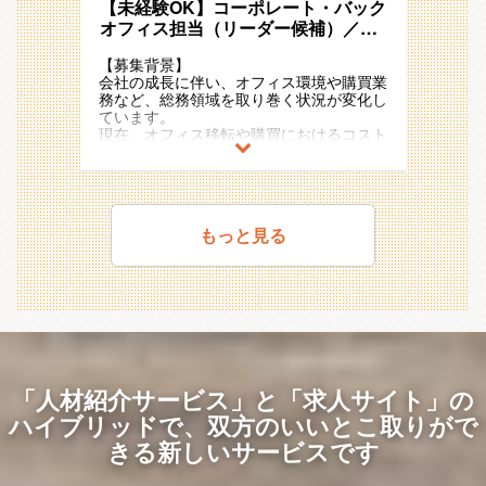
傾向や用いる収益認識基準などが異なるた
【未経験OK】コーポレート・バック
共にキャリアを築くことを目指しており、
2011年の東証一部（現：プライム）上場
■メンバー構成
入社後は全体研修を実施し、会社の理念や
用を担う
め、1企業に所属しながら多くの経験を積
専門職から管理職、さらには異業種への挑
後も国内外で新規事業の創出をさらに加速
オフィス担当（リーダー候補）／プ
・セールス担当
事業内容、各種制度について説明します。
＜具体的には＞
（２）販管経理第二グループ・・・SaaS
むことができます。
戦まで、多様なキャリアプランを実現する
させており、
・マーケティング担当
ロジェクトマネジメント／総務・購
その後は、配属部署にて実務を通じたOJT
・採用要件の設計（対事業責任者、サービ
事業（カイポケ）に特化した、債権管理・
【事業貢献】
ことが可能です。
20期連続で増収増益のメガベンチャー企
・カスタマーサクセス担当
【募集背景】
買領域
でキャッチアップを進めていただきます。
ス責任者）
得意先対応のプロセス設計・運用を担う
事業に直接繋がる業務を行っているため、
また、介護・障害福祉事業者向けの
業として存在感を強めています。
・ミドルバックオフィス担当 ★今回の募
会社の成長に伴い、オフィス環境や購買業
即戦力としてご活躍いただけるよう、必要
‐言われた要件で採用するのではなく、
（３）経理財務グループ・・・経理財務業
改善・効率化の成果がダイレクトに事業側
SaaS、ヘルスケア、シニアライフ、海外
また、アジア・ヨーロッパ・オセアニアな
集ポジションです
務など、総務領域を取り巻く状況が変化し
に応じてサポートしますので、不明点や困
事業戦略や組織課題を把握したうえで、採
務及び会社横断のプロセス設計・運用を担
の改善・効率化へ繋がり、貢献実感が得ら
事業など、
ど海外17ヵ国でも事業を展開しており、
ています。
りごとは気軽に相談できる環境です。
用要件定義を行って頂きます。そのため、
う
れやすいです。
幅広い領域でBtoB/BtoCの事業を展開して
今後も日本国内に留まらず既存事業の拡
＜仕事内容＞
現在、オフィス移転や購買におけるコスト
事業戦略の理解/採用マーケットの理解が
（４）事業支援グループ・・・主たる事業
おり、その数は40を超えます。
大・成長と新規事業の開発を加速度的に進
【職務内容】
削減などの課題に加え、近しい領域におけ
＜補足＞
求められます。
である人材紹介サービスを始め、様々な事
＜将来のキャリアパス＞
そのため、転職せずに多様なビジネスモデ
めていく予定です。
モバイル・タブレット部門の運営事務に関
る変革や新たな検討事項が増えています。
■勤務場所
・採用戦略の策定/運用
業の推進をサポートしつつ、バックオフィ
同社は一人ひとりの志向や適性を重視して
ルや事業フェーズに挑戦し、自分らしいキ
連する幅広い事務業務を担当いただきま
そのため、特定の業務をこなすだけでな
・記載の勤務場所および会社の指定する場
‐まずは母集団形成に注力し、新卒採用
スと事業の連携業務を担う
共にキャリアを築くことを目指しており、
ャリアを築くことができます。
＜配属部署＞
す。
く、総務をはじめとする全社に関連するあ
所とする
ならではの幅広い採用チャネルである、人
（５）海外子会社管理グループ・・・海外
専門職から管理職、さらには異業種への挑
今回の配属部署は、経営管理本部の直下の
らゆる課題を発見し、プロジェクトとして
■職務内容
材紹介・ダイレクトスカウト・媒体・イベ
子会社の経理・財務オペレーションの改善
戦まで、多様なキャリアプランを実現する
＜キャリアイメージ＞
財務企画部に属する販管経理第二グループ
もっと見る
・請求作業
社内外を巻き込みながら推進する力が求め
・事業や所属部門の状況の変化等により、
ント、自社集客等ターゲットに併せたチャ
を担う
ことが可能です。
・現場での経験を活かし、特定分野で専門
です。
・業務オペレーション設計
られています。
会社の指示する職務内容へ変更することが
ネル戦略を策定し、開始時期を検討し
また、介護・障害福祉事業者向けの
性を高める
・計数管理ダッシュボード作成
ある
PDCAを回して頂きます。
■販管経理第一グループについて
SaaS、ヘルスケア、シニアライフ、海外
・リーダーシップを発揮し、マネジメント
■経営管理本部について
・倉庫側への出荷指示、運用計画策定、端
このような背景から、プロジェクトマネジ
■就業時間
・採用プロセスの構築/企画/改善/運用
30代を中心とした8名のチームで、エス・
事業など、
スキルを磨く
事業数・事業責任者が多数存在している中
末調達
メントやオペレーション設計に強みを持つ
・事業や所属部門の状況変化等により、就
‐インターンシップ・イベント・説明
エム・エスの成長を支える売上・請求関連
幅広い領域でBtoB/BtoCの事業を展開して
・異なる領域や職務を経験し、スキルを拡
で、経営陣の意向も汲み取りつつ、①エ
・各仕入先との調整業務
方をお迎えし、総務領域の改革を担ってい
業時間を変更することがある
会・選考フローの企画/設計を行っていた
業務を担っています。多岐にわたるビジネ
おり、その数は40を超えます。
張する
ス･エム･エスグループ全体の経営サポー
ただきたいと考えています。
だきます
スの最前線で、経理の枠を超えて幅広い視
そのため、転職せずに多様なビジネスモデ
・部門や領域を横断して、事業全体の責任
ト、②個別事業の運営サポートの２つを行
＜仕事のやりがい・働く魅力＞
また、将来的にはチームリーダーとして活
‐応募後の後工程において、展開率など
点を養うことができます。
ルや事業フェーズに挑戦し、自分らしいキ
を担う
うことが経営管理本部のミッションです。
■仕事のやりがい
躍していただけることを期待しています。
の定量情報＋評価内容などの定性情報を踏
エス・エム・エスは常に新しいサービスを
ャリアを築くことができます。
「人材紹介サービス」と「求人サイト」の
・社会課題となっている質の高い介護障害
まえ、改善を行っていただきます
生み出す成長企業であり、販管経理第一グ
キャリアパスの正解は一つではありませ
■財務企画部には以下の４つのグループが
福祉事業の継続提供に対して貢献をしっか
【配属部署】
・リクルーター/面接官として人材の見極
ループではその最前線に立ち、最新の動向
ハイブリッドで、
双方のいいとこ取りがで
＜キャリアイメージ＞
ん。
あります。
りとできている事業のため、仕事を通じて
配属部署：経営管理本部経営インフラ部戦
め/正しい会社の訴求
を肌で感じることができます。また、新規
・現場での経験を活かし、特定分野で専門
あなたが描きたい成長曲線を、私たちと一
（１）販管経理第一グループ・・・エス・
きる新しいサービスです
社会貢献ができる
略総務グループのいずれかのチームへの配
‐同社が求める人材要件に合致している
サービスのオペレーション構築という重要
性を高める
緒に形にしていきましょう。
エム・エスの基幹事業に関する債権管理・
・オペレーショナルエクセレンスを自らの
属となります。
かの見極め力を高めていただくこと、会社
な役割も担っており、経理の専門知識を活
・リーダーシップを発揮し、マネジメント
請求書発行・事業ごとのプロセス設計・運
意見や提案によって実現する裁量と思考自
の理念や事業の説明を正しく訴求できるこ
かしながら、新しいビジネスの基盤を創る