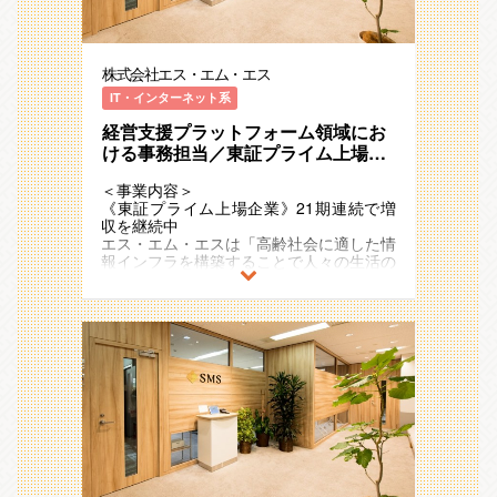
なビジネスモデルの事業が次々と加速度的
運営しています。
（ビジネス職が4名（責任者：1名、リー
スと事業の連携業務を担う
に増加・拡大し、各国・各地域においてシ
ダー：1名、メンバー：2名）／エキスパ
（５）海外子会社管理グループ・・・海外
ナジーを形成し続けています。
例）介護事業者向け業界特化型SaaS、
ート職：2名）
子会社の経理・財務オペレーションの改善
経営管理本部では、このような変化に富ん
ICTを活用した生活習慣病重症化予防のリ
（２）販管経理グループ・・・合計：14
を担う
株式会社エス・エム・エス
だ環境の中で、①グローバル化するグルー
モートチャット指導、
名（ビジネス職が2名（責任者：1名、メ
プ企業としての全社最適②多種多様な事業
医療介護従事者向け専門情報コミュニティ
ンバー：1名）／エキスパート職：12名）
IT・インターネット系
■販管経理グループについて
に寄り添った個別最適という2つの観点か
サイトやキャリア支援
（３）営業支援・企画グループ・・・合計
30代が中心のチームで、売上周りに特化
ら、経営・事業の意思決定およびその実行
経営支援プラットフォーム領域にお
12名（ビジネス職が1名（責任者：1名）
した経理業務を担っています。多岐にわた
支援を行い、事業の創造・拡大を加速させ
2011年の東証一部（現：プライム）上場
ける事務担当／東証プライム上場／
／エキスパート職：11名）
るビジネスの最前線で、経理の枠を超えて
ることをミッションとしています。
後も国内外で新規事業の創出をさらに加速
（４）海外子会社管理グループ・・・合計
リモート勤務可事務 [ カイポケ ]
幅広い視点を養うことができます。
させており、
1名（責任者：1名）
＜事業内容＞
エス・エム・エスは常に新しいサービスを
■財務企画部には以下の４つのグループが
21期連続で増収のメガベンチャー企業と
《東証プライム上場企業》21期連続で増
生み出す成長企業であり、販管経理グルー
あります。
して存在感を強めています。
【仕事内容】
収を継続中
プではその最前線に立ち、最新の動向を肌
（１）販管経理第一グループ・・・人材紹
また、アジア・ヨーロッパ・オセアニアな
エス・エム・エスグループ（国内外含む）
エス・エム・エスは「高齢社会に適した情
で感じることができます。また、新規サー
介事業をメインとした多くの事業に関する
ど海外17ヵ国でも事業を展開しており、
の連結・単体決算実務を軸に、業務プロセ
報インフラを構築することで人々の生活の
ビスが発生した際には売上・請求のオペレ
債権管理・請求書発行のプロセス設計・運
今後も日本国内に留まらず既存事業の拡
ス改善などをお任せします。
質を向上し、社会に貢献し続ける」
ーション構築という重要な役割も担ってお
用を担う
大・成長と新規事業の開発を加速度的に進
【具体的な業務】
というミッションを掲げ、多様な事業・ビ
り、経理の専門知識を活かしながら、新し
（２）販管経理第二グループ・・・SaaS
めていく予定です。
・決算業務（単体・連結）
ジネスモデルを展開しています 。
いビジネスの基盤を創るクリエイティブな
事業（カイポケ・かべなしクラウド）とそ
月次・四半期・年次決算の実務（仕
業務にも挑戦できます。
の周辺事業に関する債権管理・請求書発行
＜配属部署＞
訳、伝票起票、出納管理など基礎業務含
超高齢社会に突入したことで多くの社会課
ルーティンワークは発生するものの、業務
のプロセス設計・運用を担う
■人材開発部 人事・労務グループ／健康推
む）
題が発生していますが、人々のニーズや関
の効率化を進め、会社の成長に直結する業
（３）経理財務グループ・・・経理財務業
進室 保健衛生グループ
連結パッケージの回収・精査、連結精
心の高まりをビジネスチャンスとして捉
務比率を高めることを目指しています。常
務及び会社横断のプロセス設計・運用を担
最適な就労環境の構築やWell-being推進を
算表の作成
え、
に事業部門と密接に連携し、事業状況や課
う
通じて、会社と従業員の相互発展に貢献し
・開示・監査対応
「高齢社会×情報」を切り口に「医療」
題を共有しながら業務を進めるため、経理
（４）事業支援グループ・・・主たる事業
ていくことがミッションです。
有価証券報告書、決算短信の作成補助
「介護/障害福祉」「ヘルスケア」「シニ
でありながら事業貢献をダイレクトに実感
である人材紹介サービスを始め、様々な事
人事・労務グループと保健衛生グループが
・監査法人対応（J-SOX対応含む）
アライフ」領域で、40以上のサービスを
できる環境です。
業の推進をサポートしつつ、バックオフィ
一体となっている20名程度の組織で、
・業務改善・プロジェクト推進（★注力領
運営しています。
スと事業の連携業務を担う
日々の業務は3～6名のチームに分かれて
域）
■今回の募集について