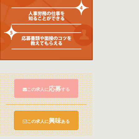
応募
この求人に
する
興味
この求人に
ある