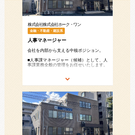
株式会社株式会社ホーク・ワン
金融・不動産・建設系
人事マネージャー
会社を内部から支える中核ポジション。
■人事課マネージャー（候補）として、人
事課業務全般の管理をお任せいたします。
■人事課業務内容
・400名規模の企業の人事業務全般（採用
業務は含まず）
・給与計算
・勤怠管理
・社会保険手続き
・人事制度企画
・健康診断、ストレスチェック
・従業員面談 etc...
オープンハウスグループ参画後、飛躍的な
成長を続ける環境の中で、様々なことにチ
ャレンジしスキルアップが叶えられるポジ