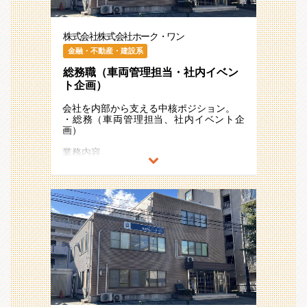
ションです。
※人事課は課長以下4名体制の少数精鋭で
行っております。
株式会社株式会社ホーク・ワン
金融・不動産・建設系
総務職（車両管理担当・社内イベン
ト企画）
会社を内部から支える中核ポジション。
・総務（車両管理担当、社内イベント企
画）
業務内容
総務部にて社内イベントや各種管理・整備
業務など会社全体の幅広い業務に携わって
いただきます。経営陣との距離の近さがあ
るため、裁量があり、スピード感もって取
り組みができます。
オープンハウスグループ参画後、飛躍的な
成長を続ける環境の中で、様々なことにチ
ャレンジしスキルアップが叶えられるポジ
ションです。
※総務課は課長以下5名体制で行っており
ます。