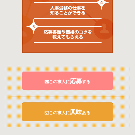
応募
この求人に
する
興味
この求人に
ある