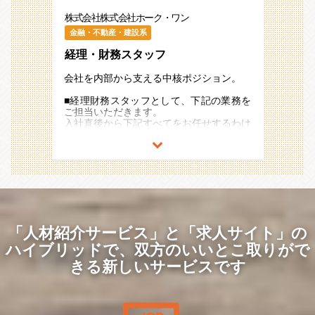
株式会社株式会社ホーク・ワン
金融・不動産・建設系
経理・財務スタッフ
会社を内部から支える中核ポジション。
■経理財務スタッフとして、下記の業務を
ご担当いただきます。
入社直後から下記すべてをお任せするわけ
ではなく、経験等を考慮して検討いたしま
す。
【業務内容】
月次及び四半期・年次決算業務
日常の販売・仕入・経費情報の入力
【業務詳細】
・伝票入力
「人材紹介サービス」と「求人サイト」の
・経費申請・精算内容の確認
ハイブリッドで、
双方のいいとこ取りがで
・担当する勘定科目の残高確認・内容精査
・財務会計全般、銀行口座管理
きる新しいサービスです
・資金繰り、銀行融資取引の補助業務
・営業拠点別現金管理
・支店事務員との情報連携・指導
【その他】