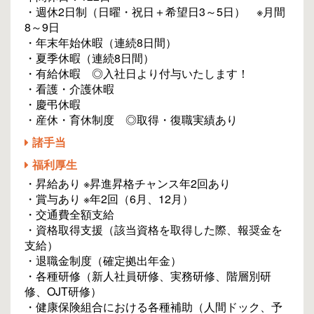
・週休2日制（日曜・祝日＋希望日3～5日） ※月間
8～9日
・年末年始休暇（連続8日間）
・夏季休暇（連続8日間）
・有給休暇 ◎入社日より付与いたします！
・看護・介護休暇
・慶弔休暇
・産休・育休制度 ◎取得・復職実績あり
諸手当
福利厚生
・昇給あり ※昇進昇格チャンス年2回あり
・賞与あり ※年2回（6月、12月）
・交通費全額支給
・資格取得支援（該当資格を取得した際、報奨金を
支給）
・退職金制度（確定拠出年金）
・各種研修（新人社員研修、実務研修、階層別研
修、OJT研修）
・健康保険組合における各種補助（人間ドック、予