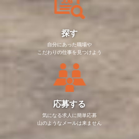
・伝票入力にあたっては、同社の基幹シス
テム又は会計システムへの入力となりま
す。
・経費の申請・精算につきましては、「楽
楽精算」システムを利用しております。
・将来的には部内の中核人材として、経理
探す
財務全般のスキルアップが図れる環境をご
用意しています。
自分にあった職場や
オープンハウスグループ参画後、飛躍的な
成長を続ける環境の中で、様々なことにチ
こだわりの仕事を見つけよう
ャレンジしスキルアップが叶えられるポジ
ションです。
※経理課・財務課はそれぞれ5名体制で業
務を行っております。
応募する
気になる求人に簡単応募
山のようなメールは来ません