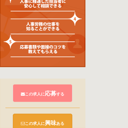
応募
この求人に
する
興味
この求人に
ある