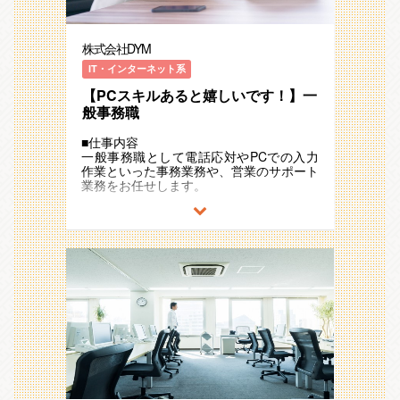
・入社対応
（変更の範囲）会社の定める業務 ※グル
ープ会社への出向を含む
株式会社DYM
【配属部署である人事部について】
IT・インターネット系
株式会社DYMは勿論、多くの子会社の採
【PCスキルあると嬉しいです！】一
用を20人規模で行っております。
部長や課長が30代で90％は20代。
般事務職
上司にも相談をし易く、様々な法人の採用
業務を取り扱っているので多様な業界知識
■仕事内容
が付きます。(人材事業部やコールセンタ
一般事務職として電話応対やPCでの入力
ー事業やベトナムBPO事業や広告事業や
作業といった事務業務や、営業のサポート
エンジニア事業等、多岐に渡ります)
業務をお任せします。
他部署の内定権限のある役員や子会社の社
長とのコミュニケーションも1年目から上
【仕事内容】
司付き添いの下で取れるので、ハイレベル
■スケジュール調整
な方々と一緒に仕事が出来ます。
■データ入力・チェック
■社内クラウドの入力
【チームマネジメントについて】
■資料作成
私たちは若手のうちから大きな裁量権を持
■経費精算、備品管理
っていただき、自己成長を尊重する文化を
■来客・電話対応
作っています。
■顧客管理、売上管理 などの事務作業
あくまて完全実力主義、成果主義にこだわ
■メール、DM対応
っていますが、仲間同士切磋琢磨できる環
■営業リストの精査及びリストアップ
境が整っています。仲間同士助け合う社風
■総合職の日程調整、タスクアラート、リ
です。
モート会議の設定、会食の予約
新卒入社メンバーも多い組織ですが、中途
■社内弁当の対応
社員は年齢・経歴関係なくコミュニケーシ
※業務一つ一つを丁寧にお教えしますの