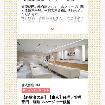
経営に踏み込めるダイナミックさは同社な
では札幌、名古屋、大阪、福岡、仙台と拠
■外部認証取得・維持（プライバシーマー
らではです。
点を増やし、海外では、タイ、香港、ニュ
ク・健康経営優良法人・えるぼし等）
管理部門の総合職として、当グループに関
ーヨーク、ベトナムでクリニックを運営し
■外部折衝（ビル管理会社・内装業者・イ
する総務全般、一部労務業務に携わってい
■キャリアパス
ております。
ンフラ業者・その他各種外注業者等）
ただきます。
優秀な成果を挙げた社員は、新規事業の責
■プロジェクト管理（新卒受入準備／シス
執行役員、管理部長もまだ30歳と非常に
任者に抜擢したり、海外部門の責任者やグ
【仕事のやりがい】
テム導入・リプレイス／オフィス移転増
若い組織ですので、若手にどんどん仕事を
ループ会社の社長など、非常に魅力的かつ
制度構築・業務フロー策定など、一歩深く
床・レイアウト変更・新拠点設立等）
任せていきます。
スピード感のあるキャリアステップを進む
踏み込んだ業務ができるので、非常にやり
その他、本人の希望や適正・状況に応じて
事が可能です。
がいがあり、確実に成長できる環境です。
下記業務をお任せする可能性があります。
管理部門の総合職として、全体的な経理業
自らの提案が認められ、業務に採用される
管理部門のゼネラリストとして、枠に捉わ
務、決算業務等に携わっていただきます。
以下はその一例です。
ケースも多く、管理部門の視点から、会社
れない多様なスキルを身に付けられる環境
・ニューヨーク支社長/商社出身、入社当
経営に踏み込めるダイナミックさは同社な
です。
入社2～3年で既に子会社の決算業務を全
時 社会人経験3年目
らではです。
□総務業務
て任されている社員もいます。執行役員、
中途入社後、法人向けコンサルティング営
□労務業務
管理部長もまだ30歳と非常に若い組織で
業部門配属→入社6ヶ月後、係長に昇進→
■キャリアパス
□法務業務
すので、若手にどんどん仕事を任せていき
入社6年後、課長職に昇格後、ニューヨー
優秀な成果を挙げた社員は、昇格やバック
※採用・広報・研修は別部署なため本求人
ます。
ク支社の責任者に抜擢。
ヤード領域のマネージャーに抜擢したり非
の対象外です。
・取締役（入社12年目）/小売出身、入社
常に魅力的かつスピード感のあるキャリア
（変更の範囲）会社の定める業務 ※グル
【業務内容】
当時 社会人経験2年目
ステップを進む事が可能です。
ープ会社への出向を含む
管理部内の経理担当として下記業務をお任
中途入社後、人材営業配属→人材営業部課
せします。
長・RC課課長兼任→新規事業部（M&A）
【会社の雰囲気】
■伝票処理
立ち上げ、責任者に抜擢→取締役に就任。
平均年齢は26歳。幹部層の半分が20代と
■入出金管理
・主査代理（入社4年目）/小売出身、入社
株式会社DYM
若いメンバーが活躍しています。
■月次、年次決算
当時 社会人経験5年目
同社代表もまだ42歳と若い経営者、非常
■売掛金管理／買掛金管理
中途入社後、人材事業部にてCA・RAを両
IT・インターネット系
にフランクで社員との距離も近くコミュニ
■年次決算補助
面経験→入社6ヶ月後、係長に昇進→法人
ケーションが取りやすい環境です。
■売上管理
【経験者のみ】【東京】経理／管理
営業部署に異動→入社2年後主査代理に昇
部門 経理マネージャー候補
格、現在は新規事業のハイクラス転職事業
高い目標を掲げ、チャレジし続ける、アグ
【会社の雰囲気】