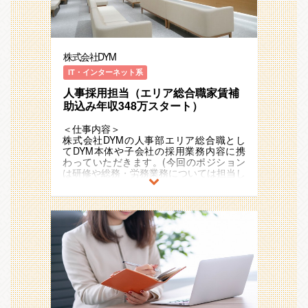
株式会社DYM
IT・インターネット系
人事採用担当（エリア総合職家賃補
助込み年収348万スタート）
＜仕事内容＞
株式会社DYMの人事部エリア総合職とし
てDYM本体や子会社の採用業務内容に携
わっていただきます。(今回のポジション
は研修や総務・労務業務については担当し
ません)
ー業務詳細ー
・応募獲得経路の担当や開拓(人材紹介会
社・採用媒体・スカウト等の選定)
・有効応募者の面接・面談
・応募書類や1次面接合否対応
・人材紹介会社・採用媒体・スカウト会社
との定例MTG
・最終面接の調整
・内定通知後の承諾獲得の為のクロージン
グ