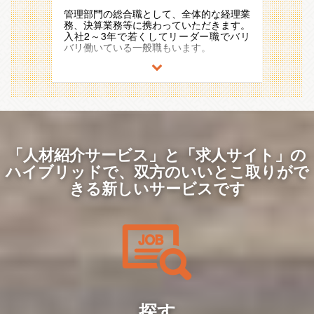
に従事。
レッシブで意識の高い社員ばかりです。
平均年齢は26歳。幹部層の半分が20代と
管理部門の総合職として、全体的な経理業
20代半ばで、10名以上のマネジメントを
若いメンバーが活躍しています。
務、決算業務等に携わっていただきます。
担当したり、入社6ヵ月で役職に就いたり
同社代表もまだ42歳と若い経営者、非常
入社2～3年で若くしてリーダー職でバリ
と、年齢や社歴に関係なく、実力に応じて
にフランクで社員との距離も近くコミュニ
バリ働いている一般職もいます。
ポジションが与えられる環境です。
ケーションが取りやすい環境です。
【業務内容】
【同社独自の福利厚生】
高い目標を掲げ、チャレジし続ける、アグ
管理部内の経理担当として下記業務のいず
代表が医療法人も経営しているため、提携
レッシブで意識の高い社員ばかりです。
れかをお任せします。
先クリニックの利用であれば、医療費は会
20代半ばで、10名以上のマネジメントを
■伝票処理
社が全額負担。その他にもインフルエンザ
担当したり、入社6ヵ月で役職に就いたり
■社内経費精算
の集団予防接種など医療面で手厚いサポー
と、年齢や社歴に関係なく、実力に応じて
■入出金管理
トがあります。
ポジションが与えられる環境です。
■月次、年次決算
■売掛金管理／買掛金管理
「人材紹介サービス」と「求人サイト」の
【重要ポジションへの抜擢事例】
【同社独自の福利厚生】
■年次決算補助
取締役、執行役員は全員30代前半。若い
代表が医療法人も経営しているため、提携
ハイブリッドで、
双方のいいとこ取りがで
■売上管理
メンバーが活躍しています。幹部層の半分
先クリニックの利用であれば、医療費は会
■労務・給料計算等
きる新しいサービスです
は20代です。一年目から経営会議へ参画
社が全額負担。その他にもインフルエンザ
するケースもあります。
の集団予防接種など医療面で手厚いサポー
【会社の雰囲気】
トがあります。
平均年齢は26歳。幹部層の半分が20代と
【業績好調】
若いメンバーが活躍しています。
部署設立以来、増収増益を続けておりま
【重要ポジションへの抜擢事例】
同社代表もまだ42歳と若い経営者、非常
す。最初は東京のみで開始した事業も現在
取締役、執行役員は全員30代前半。若い
にフランクで社員との距離も近くコミュニ
では札幌、名古屋、大阪、福岡、仙台と拠
メンバーが活躍しています。幹部層の半分
ケーションが取りやすい環境です。
点を増やし、海外では、タイ、香港、ニュ
は20代です。一年目から経営会議へ参画
ーヨーク、ベトナムでクリニックを運営し
するケースもあります。
高い目標を掲げ、チャレジし続ける、アグ
ております。
レッシブで意識の高い社員ばかりです。
【業績好調】
20代半ばで、10名以上のマネジメントを
探す
【仕事のやりがい】
部署設立以来、増収増益を続けておりま