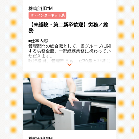
ョンをとっているフラットな関係なので先
で、未経験の方も安心して始めていただけ
株式会社DYM
輩や上司との距離も近く、自ら動いて刺激
ます。
しあいながら成長できる環境です。仕事に
※幅広い業務を経験できるので、成長スピ
IT・インターネット系
真摯に向き合い、お互い高め合い成長して
ードを実感できます。
いけるメンバーしかいません。
【未経験・第二新卒歓迎】労務／総
（変更の範囲）会社の定める業務 ※グル
ープ会社への出向を含む
務
【同社の強み】
（１）WEB上での課題解決のための商材
【募集背景】
■仕事内容
全般を取り扱っています。1つの商材に拘
創業以来、好調に売り上げを伸ばし続けて
管理部門の総合職として、当グループに関
らずトータル提案が可能となっています。
いる同社。事業拡大にともない今回、同社
する労務全般、一部総務業務に携わってい
（２）平均解約率2.4％（※運用型広告の
のバックオフィスを支える事務スタッフを
ただきます。
2021年5月～2022年4月から算出）となっ
募集
執行役員、管理部長もまだ30歳と非常に
ており、高い満足度を得ています。
若い組織ですので、若手にどんどん仕事を
（３）You TubeやTikTokなど、常に新し
【具体的には】
任せていきます。
い商材開発に取り組んでいます。
配属先部署により下記業務が追加されま
（４）新規事業立ち上げの経験が可能で
す。
【業務内容】
す。
電話対応やPCでの入力作業といった事務
管理部内の労務担当として下記業務をお任
（５）平均年齢26歳、平均年収775万円
業務や、営業のサポート業務をお願いしま
せします。
（満1年以上勤続の総合職）の業界トップ
す。
（変更の範囲）会社の定める業務 ※グル
クラスの給与水準
ープ会社への出向を含む
【仕事のやりがい】
【組織の魅力】
同社で働く醍醐味は圧倒的な成長企業であ
【職務詳細】
（１）裁量権のある仕事
るということ。仕事の走り、成長の早い企
■勤怠管理
若手のうちから裁量権を持っていただき、
業に身をおくことでおのずと自分の成長ス
■給与管理
自己成長をができる環境です。
ピードも実感できます。
■入退社手続き
（２）チーム体制
事務職は現在スタッフ”全員女性”
■労務関連規定の整備、改修
仲間同士助け合う社風です。年齢・経歴関
平均年齢25.8歳で同年代ばかりなので仕事
■福利厚生や社会保険手続き
係なくコミュニケーションをとっているフ
株式会社DYM
中も会話が飛び交い、アットホームな雰囲