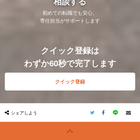
相談する
点を増やし、海外では、タイ、香港、ニュ
ーヨーク、ベトナムでクリニックを運営し
ております。
初めての転職でも安心、
専任担当がサポートします
【仕事のやりがい】
制度構築・業務フロー策定など、一歩深く
踏み込んだ業務ができるので、非常にやり
がいがあり、確実に成長できる環境です。
自らの提案が認められ、業務に採用される
ケースも多く、管理部門の視点から、会社
クイック登録は
経営に踏み込めるダイナミックさは同社な
らではです。
わずか60秒で完了します
クイック登録
シェアしよう