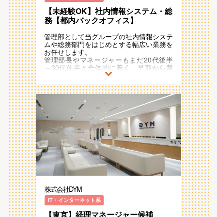
若いメンバーが活躍しています。
【同社独自の福利厚生】
【未経験OK】社内情報システム・総
同社代表もまだ42歳と若い経営者、非常
代表が医療法人も経営しているため、提携
にフランクで社員との距離も近くコミュニ
務【都内バックオフィス】
先クリニックの利用であれば、医療費は会
ケーションが取りやすい環境です。
社が全額負担。その他にもインフルエンザ
管理部として当グループの社内情報システ
の集団予防接種など医療面で手厚いサポー
高い目標を掲げ、チャレジし続ける、アグ
ムや総務部門をはじめとする幅広い業務を
トがあります。
レッシブで意識の高い社員ばかりです。
お任せします。
20代半ばで、10名以上のマネジメントを
管理部長やマネージャーもまだ20代後半
【重要ポジションへの抜擢事例】
担当したり、入社6ヵ月で役職に就いたり
～30代前半と全体的に若く、早期から裁
取締役、執行役員は全員30代前半。若い
と、年齢や社歴に関係なく、実力に応じて
量を持って働ける組織です。
メンバーが活躍しています。幹部層の半分
ポジションが与えられる環境です。
は20代です。一年目から経営会議へ参画
【主な業務内容】
するケースもあります。
【同社独自の福利厚生】
まずは管理部の総務ICTチームへ配属とな
代表が医療法人も経営しているため、提携
り、下記のような業務に段階的に携わって
【業績好調】
先クリニックの利用であれば、医療費は会
いただきます。
部署設立以来、増収増益を続けておりま
社が全額負担。その他にもインフルエンザ
ゆくゆくはチームメンバーのマネジメント
す。最初は東京のみで開始した事業も現在
の集団予防接種など医療面で手厚いサポー
等、管理部を牽引する中核人材となってい
では札幌、名古屋、大阪、福岡、仙台と拠
トがあります。
ただくことを期待しております。
点を増やし、海外では、タイ、香港、ニュ
■社内ヘルプデスク
ーヨーク、ベトナムでクリニックを運営し
【重要ポジションへの抜擢事例】
■端末管理（ネットワーク機器類・クライ
ております。
取締役、執行役員は全員30代前半。若い
アントPC・モバイルデバイス等）
メンバーが活躍しています。幹部層の半分
■SaaS管理（グループウェア・コミュニケ
【仕事のやりがい】
は20代です。一年目から経営会議へ参画
ーションツール等）
制度構築・業務フロー策定など、一歩深く
するケースもあります。
■ITインフラ管理（各種回線・ネットワー
踏み込んだ業務ができるので、非常にやり
株式会社DYM
ク環境・固定電話・複合機・セキュリティ
がいがあり、確実に成長できる環境です。
【業績好調】
対策等）
IT・インターネット系
自らの提案が認められ、業務に採用される
部署設立以来、増収増益を続けておりま
■ファシリティ管理（オフィス設備整備・
ケースも多く、管理部門の視点から、会社
す。最初は東京のみで開始した事業も現在
【東京】経理マネージャー候補
備品購買・BCP対策等）