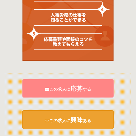
応募
この求人に
する
興味
この求人に
ある