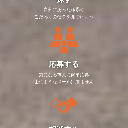
担当したり、入社6ヵ月で役職に就いたり
制度構築・業務フロー策定など、一歩深く
す。最初は東京のみで開始した事業も現在
と、年齢や社歴に関係なく、実力に応じて
踏み込んだ業務ができるので、非常にやり
では札幌、名古屋、大阪、福岡、仙台と拠
自分にあった職場や
ポジションが与えられる環境です。
がいがあり、確実に成長できる環境です。
点を増やし、海外では、タイ、香港、ニュ
こだわりの仕事を見つけよう
自らの提案が認められ、業務に採用される
ーヨーク、ベトナムでクリニックを運営し
【研修制度】
ケースも多く、管理部門の視点から、会社
ております。
OJTを中心にメンバーを育てていくメソッ
経営に踏み込めるダイナミックさは同社な
ドがあり、必要なスキルや能力を実務を通
らではです。
【仕事のやりがい】
じて習得していただくことになるでしょ
制度構築・業務フロー策定など、一歩深く
う。
■キャリアパス
踏み込んだ業務ができるので、非常にやり
新卒や第二新卒の方向けには、マナー研修
優秀な成果を挙げた社員は、昇格やバック
がいがあり、確実に成長できる環境です。
やコミュニケーション研修、意識改革に関
ヤード領域のマネージャーに抜擢したり非
自らの提案が認められ、業務に採用される
する研修などを実施しています。
常に魅力的かつスピード感のあるキャリア
ケースも多く、管理部門の視点から、会社
その他、社外の有識者による勉強会も多
ステップを進む事が可能です。
経営に踏み込めるダイナミックさは同社な
く、知識や知恵を増大させる機会もありま
応募する
らではです。
す。また、管理職は部下の育成に対する意
識が高く、質問や疑問に対して真摯に対応
しています。
気になる求人に簡単応募
山のようなメールは来ません
【重要ポジションへの抜擢事例】
取締役、執行役員は全員30代前半。若い
メンバーが活躍しています。幹部層の半分
は20代です。一年目から経営会議へ参画
できるチャンスもあります。
【業績好調】
部署設立以来、増収増益を続けておりま
す。最初は東京のみで開始した事業も現在
では札幌、名古屋、大阪、福岡、仙台と拠