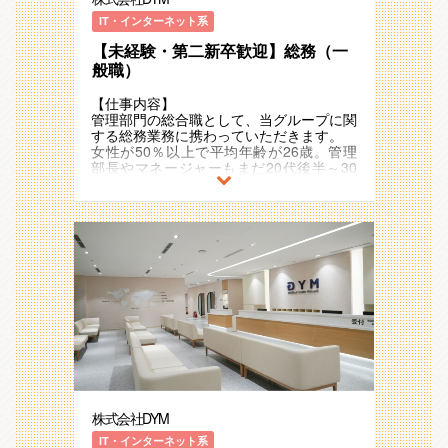
■健康診断やストレスチェック案内
ラットな関係なので先輩や上司との距離も
気です。スタッフの9割が未経験から始め
■産業医対応
IT・インターネット系
近く、自ら動いて刺激しあいながら成長で
ていますのでわからないことも質問しやす
■社宅管理
きる環境です。
く、どんな方でも馴染める環境です。
【未経験・第二新卒歓迎】総務（一
■住民税対応
（３）成長スピード
■人事評価対応
般職）
未経験から入社して1年後には役職を得て
■キャリアパス
DYMとグループ会社の労務管理全般を担
いるメンバーもいます。入社5～6年後に
優秀な成果を挙げた社員は、新規事業の責
当
【仕事内容】
はマネージャーを目指せる環境です。
任者に抜擢したり、海外部門の責任者やグ
■ファシリティ管理
管理部門の総合職として、当グループに関
ループ会社の社長など、非常に魅力的かつ
■備品発注などの社内で発生する様々な依
する総務業務に携わっていただきます。
スピード感のあるキャリアステップを進む
頼の対応
女性が50％以上で平均年齢が26歳。管理
事が可能です。
■社内のインフラの構築を目的としたICT
部長やマネージャーもまだ20代後半～30
活用
代前半と非常に若い組織ですので、若手に
以下はその一例です。
■ネットワーク通信機器導入
どんどん仕事を任せていきます。
・エグゼクティブリーダー/専門商社出
■システム導入
身、入社当時 社会人経験3年目
【業務内容】
中途入社後、新規事業部立ち上げの事務と
【会社の雰囲気】
管理部内の総務担当として下記業務をお任
して配属→入社1年後、サブリーダーに昇
平均年齢は26歳。幹部層の半分が20代と
せします。
格→その後様々な新規事業立ち上げを経
若いメンバーが活躍しています。
験、入社4年後エグゼクティブリーダーに
同社代表もまだ42歳と若い経営者、非常
■ファシリティ管理
昇格
にフランクで社員との距離も近くコミュニ
■備品発注などの社内で発生する様々な依
ケーションが取りやすい環境です。
頼の対応
■社内のインフラの構築を目的としたICT
高い目標を掲げ、チャレジし続ける、アグ
活用
レッシブで意識の高い社員ばかりです。
■ネットワーク通信機器導入
20代半ばで、10名以上のマネジメントを
■システム導入
担当したり、入社6ヵ月で役職に就いたり
株式会社DYM
と、年齢や社歴に関係なく、実力に応じて
【会社の雰囲気】
ポジションが与えられる環境です。
平均年齢は26歳。幹部層の半分が20代と
IT・インターネット系