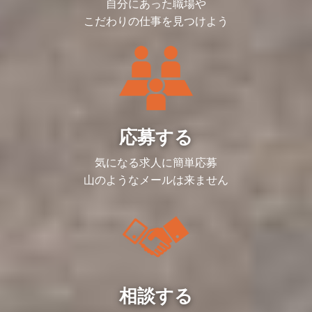
・閑散期は連休の取得や自己研鑽に励むな
自分にあった職場や
を行います。
二人三脚で連結決算の業務効率化や仕組み
どプライベートとの両立も可能です。
お客様の課題に併せて提案～実行までを一
作りを推進していただきます。
こだわりの仕事を見つけよう
（5日以上の連続休暇の取得実績あり）
気通貫で行い、課題解決に向けてお客様と
伴走していただきます。
■業務内容
・情報の抜け漏れを防ぐ為チェックシート
中～大規模のプロジェクトをチーム（１社
作成
平均5~10名）で進めていただきます。
・関数を活用して入力業務を自動化など
実務に慣れていただいた後、リーダーとし
てプロジェクト管理業務にも従事いただく
③プロジェクトの管理（リーダー）
想定です。
連結決算、開示業務のプロジェクト責任者
として、プロジェクトの管理・進行をお任
①決算開示の実務（決算期）
せします。
これまでのご経験を活かせる業務からお任
応募する
・契約交渉
せし、徐々に難易度や業務の幅を広げてい
・メンバーのアサイン調整
ただきます。
・お客様とのスケジュール調整
気になる求人に簡単応募
ご自身次第で早期に新しい・難しい業務に
・進捗確認と報告 など
挑戦していただける環境です。
山のようなメールは来ません
・子会社のデータ収集
■働き方
・海外子会社/単体/連結決算処理
・四半期決算が主となるため、閑散期/繁
・連結精算表作成
忙期が明確でメリハリをつけて働けます。
・開示資料(有価証券報告書、決算短信)の
・閑散期は連休の取得や自己研鑽に励むな
作成
どプライベートとの両立も可能です。
（5日以上の連続休暇の取得実績あり）
②業務改善の提案～実行（決算以外）
決算後はチームで振り返りを行い、次回決
算に向けての準備と効率化などの課題解決
を行います。
相談する
お客様の課題に併せて提案～実行までを一
気通貫で行い、課題解決に向けてお客様と