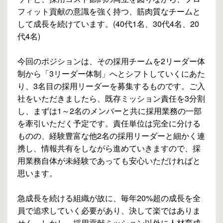
フィット貢献の意識を強く持つ、筋肉質なチームと
して成長を続けています。(40代1名、30代4名、20
代4名)
今回のポジションは、その採用チームを2リーダー体
制から「3リーダー体制」へとシフトしていくにあた
り、3名目の採用リーダーを募集するものです。ご入
社をいただきましたら、既存ミッション責任を3分割
し、まずは1～2名のメンバーと共に採用業務の一部
を牽引いただく予定です。責任単位は完全に分ける
ものの、経験豊富な他2名の採用リーダーと細かく連
携し、情報共有をしながら進めていきますので、採
用業務自体が未経験であっても安心いただければと
思います。
急成長を続ける組織が故に、毎年20%超の成長を全
員で追求していく必要があり、決して楽ではありま
せん。しかし、採用貢献ミッション以外に人材育成