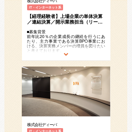
株式会社ディーバ
IT・インターネット系
【経理経験者】上場企業の単体決算
／連結決算／開示業務担当（リーダ
ー候補）【事業会社経理／税理士・
■募集背景
会計士事務所／監査法人出身※連結
前年比20％の企業成長の継続を行うにあ
経験なし可※】 募集部門
たり、主力事業である決算BPO事業にお
ける、決算実務メンバーの増員を図りたい
と考えております。
■業務要約
大手上場会社の連結決算や開示資料作成、
子会社の単体決算業務を担当いただきま
す。
■業務内容
上場企業（上場子会社）決算業務のプロジ
ェクトのメンバーとして下記業務をご担当
いただきます。
まずはメンバーとしてご入社いただき、ゆ
くゆくはプロジェクトの主担当／リーダー
をお任せしていく想定のポジションです。
※繰り返し業務改善も行うことで業務効率
化や生産性向上の役割(シェアード化)を担
株式会社ディーバ
っていただきます。
※同社は持ち帰り（新宿オフィス内）業務
IT・インターネット系