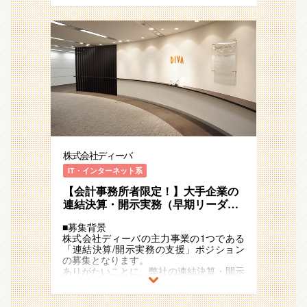
（実績ベースの評価で平均昇給率7%強）
公認会計士資格をお持ちの方は、本ポジシ
満足いただけるお客様が増加しており、毎
・子会社のデータ収集
・ITや業務改善など会計＋αのスキルを習
ョン／会計コンサル・アドバイザリー／品
年120%ペースで成長しております。引き
・海外子会社/単体/連結決算処理
得できる
質管理ポジションでご意向を踏まえ選考を
続きお客様からの相談が増加している背景
・連結精算表作成
進めさせていただきます。
から、そのご要望にお応えすべく増員を図
・開示資料(有価証券報告書、決算短信)の
■業務概要
求人票のみの情報ですとイメージがつきづ
ることと致しました。
作成
連結会計システム「DivaSystem」を活用
らい、詳しく話を聞いていみたい、場合は
※お客様事例：三菱地所株式会社、住友商
して、300社以上のお客様の連結決算支援
まずは一度選考要素なしでカジュアルにお
事株式会社、株式会社ツムラなど300社以
②業務改善の提案～実行（決算以外）
（BPO）や業務改善コンサルティングを
話させていただければと存じます。
上！
決算後はチームで振り返りを行い、次回決
実施していただきます。実務を行いつつ豊
算に向けての準備と効率化などの課題解決
富な他社事例や社内を活かして、お客様と
■魅力/特徴
を行います。
二人三脚で連結決算の業務効率化や仕組み
◎「監査ではなく作る側の経験を積みた
お客様の課題に併せて提案～実行までを一
作りを推進していただきます。
い」「知識を活かして顧客貢献がしたい」
気通貫で行い、課題解決に向けてお客様と
「WLBを見直したい」などのお気持ちを
伴走していただきます。
■業務内容
解消することができます！
・情報の抜け漏れを防ぐ為チェックシート
株式会社ディーバ
中～大規模のプロジェクトをチーム（１社
・大手企業の連結決算業務の経験を積める
作成
平均5~10名）で進めていただきます。
・複数社の連結経験を基に多角的な視点を
IT・インターネット系
・関数を活用して入力業務を自動化など
実務に慣れていただいた後、リーダーとし
習得可能
てプロジェクト管理業務にも従事いただく
【会計事務所者限定！】大手企業の
・知識とITを活用して顧客の課題解決を推
③プロジェクトの管理（リーダー）
想定です。
進
連結決算・開示実務（早期リーダー
連結決算、開示業務のプロジェクト責任者
・四半期決算が主のためメリハリつけて働
候補）～ITを活用した効率化支援ま
として、プロジェクトの管理・進行をお任
①決算開示の実務（決算期）
ける
■募集背景
で／事業成長率20％／メリハリある
せします。
これまでのご経験を活かせる業務からお任
・ITや業務改善など会計＋αのスキルを習
株式会社ディーバの主力事業の1つである
・契約交渉
働き方
せし、徐々に難易度や業務の幅を広げてい
得できる（実績ベースの評価で平均昇給率
「連結決算/開示実務の支援」ポジション
・メンバーのアサイン調整
ただきます。
7%強）
の募集となります。
・お客様とのスケジュール調整
ご自身次第で早期に新しい・難しい業務に
ありがたいことに、弊社の連結決算・開示
・進捗確認と報告 など
挑戦していただける環境です。
■業務概要
業務や効率化支援のサービス及び品質にご
連結会計システム「DivaSystem」を活用
満足いただけるお客様が増加しており、毎
■働き方
・子会社のデータ収集
して、300社以上のお客様の連結決算支援
年120%ペースで成長しております。引き
・四半期決算が主となるため、閑散期/繁