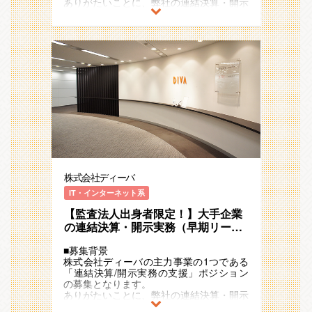
ありがたいことに、弊社の連結決算・開示
度：売上20億円、2021年度：売上25億円
できる
業務や効率化支援のサービス及び品質にご
弱と、毎年20~25％ペースで事業成長を継
②業務改善の提案～実行（決算以外）
（実績ベースの評価で平均昇給率7%強）
満足いただけるお客様が増加しており、毎
続しています。
決算後はチームで振り返りを行い、次回決
・ITや業務改善など会計＋αのスキルを習
年120%ペースで成長しております。引き
また、連結・開示システムメーカーの機能
算に向けての準備と効率化などの課題解決
得できる
続きお客様からの相談が増加している背景
も有する同社。市場ではトップシェア（約
を行います。
から、そのご要望にお応えすべく増員を図
4割のシェア）のシステムでもございます
お客様の課題に併せて提案～実行までを一
■業務概要
ることと致しました。
ので、基盤が安定しており安心して就業い
気通貫で行い、課題解決に向けてお客様と
連結会計システム「DivaSystem」を活用
※お客様事例：三菱地所株式会社、住友商
ただける環境です。
伴走していただきます。
して、300社以上のお客様の連結決算支援
事株式会社、株式会社ツムラなど300社以
・情報の抜け漏れを防ぐ為チェックシート
（BPO）や業務改善コンサルティングを
上！
〇決算業務標準化の推進
作成
実施していただきます。実務を行いつつ豊
1つのプロジェクトは、3～10名程度のチ
・関数を活用して入力業務を自動化など
富な他社事例や社内を活かして、お客様と
■魅力/特徴
ームとなっています。
二人三脚で連結決算の業務効率化や仕組み
◎「ポジションが詰まっていて上流業務や
難易度の高い連結決算領域ですが、同社は
③プロジェクトの管理（リーダー）
作りを推進していただきます。
マネジメントの経験が積めない」「1社の
その業務を1つの環境に集約させ、単純
連結決算、開示業務のプロジェクト責任者
みのやり方を正として良いのか」「知識を
化・効率化に取り組んできました。
として、プロジェクトの管理・進行をお任
■業務内容
活かして貢献実感を得たい」などのお気持
段階的に関われる仕組みを実現しており、
せします。
株式会社ディーバ
下記業務をチーム（１社平均3~5名）で進
ちを解消することができます！
対応できる範囲を徐々に広げていくことが
・契約交渉
めていただきます。
・"大手企業かつ一連"の連結決算業務に携
できます。同社のノウハウを活用した、業
IT・インターネット系
・メンバーのアサイン調整
実務に慣れていただいた後、リーダーとし
われる
務改善や効率化の提案などの業務にも関与
・お客様とのスケジュール調整
てプロジェクト管理業務にも従事いただく
【監査法人出身者限定！】大手企業
・複数社の連結経験から多角的な視点を習
いただければと思います。
・進捗確認と報告 など
想定です。
得できる
の連結決算・開示実務（早期リーダ
また、職場には公認会計士や税理士をはじ
・会計知識を活かしてお客様や社会に貢献
め、経験豊富な上司がおりますので、困り
ー候補）～ITを活用した効率化支援
■働き方
①決算開示の実務（決算期）
できる
ごとがあればフォローを受けることもでき
■募集背景
まで／事業成長率20％／メリハリあ
・四半期決算が主となるため、閑散期/繁
これまでのご経験を活かせる業務からお任
（お客様からの「感謝」を貰う機会が多い
ます。
株式会社ディーバの主力事業の1つである
忙期が明確でメリハリをつけて働けます。
る働き方
せし、徐々に難易度や業務の幅を広げてい
環境）
※業務は、基本的に同社オフィス内(新宿)
「連結決算/開示実務の支援」ポジション
・閑散期は連休の取得や自己研鑽に励むな
ただきます。
・プロジェクトやポジションが豊富なた
に持ち帰って遂行しています。
の募集となります。
どプライベートとの両立も可能です。
ご自身次第で早期に新しい・難しい業務に
め、早期に上流業務やマネジメントに挑戦
ありがたいことに、弊社の連結決算・開示
（5日以上の連続休暇の取得実績あり）
挑戦していただける環境です。
できる
※※本ポジションの特徴※※
業務や効率化支援のサービス及び品質にご