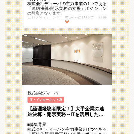
ップが可能。
・上場子会社を中心とした単体決算業務
株式会社ディーバの主力事業の1つである
しております。
200社以上の企業様とお取引があり、その
・海外子会社決算
「連結決算/開示実務の支援」ポジション
※社内に在籍している会計士が成果物を横
数だけプロジェクトが存在しておりますの
・業務改善提案（Excel等を活用）
の募集となります。
ぐしでチェックし、お客様にお返ししてお
で、マネジメントの機会が豊富で携われる
ありがたいことに、弊社の連結決算・開示
ります。
業務幅も広いです。
＜身に着くスキル＞
業務や効率化支援のサービス及び品質にご
「上が詰まっていて昇進やキャリアアップ
〇連結会計×ＩＴ×コンサルティング×マネ
満足いただけるお客様が増加しており、毎
〇圧倒的な昇給率
ができない」ということがなく、マネジメ
ジメントのスキルを伸ばしていただけま
年120%ペースで成長しております。引き
年20％成長を継続している当社。成果は
ントや連結決算/開示の一連の業務を経験
す。
続きお客様からの相談が増加している背景
社員に還元していくという考えも大事にし
することができます。
・連結会計：担当業務を固定することは致
から、そのご要望にお応えすべく増員を図
ており、昇給率の高さも特徴です。
しません。大手企業の連結決算及び開示業
ることと致しました。
具体的には、平均7～8％の昇給率（一般
〇複数企業の決算業務に携われる
務の一連を経験することができます。
※お客様事例：三菱地所株式会社、住友商
的には2％程度が平均です）を継続できて
業務の属人化を避けるため、最長5年でプ
・ＩＴ：国内市場シェア40%以上を占め
事株式会社、株式会社ツムラなど300社以
おります。（20万～30万程度）
ロジェクトをローテーションしておりま
る、自社連結会計システムに精通すること
上！
期初の目標に対する成果面で評価をしてい
す。
ができます。
くため、ご自身の頑張りや成果に対し絶対
そのため、1社だけではなく複数社の決算
・コンサルティング：連結会計とＩＴで培
■魅力/特徴
評価で評価を行う社風があります。
業務の知識と経験を積むことができます。
った知見を活かして、クライアントの抱え
◎「大手企業の連結決算業務に携わりた
2,3社の決算業務を経験することで、1社の
る会計課題に対し提言できる人材になれま
い」「WLBを見直したい」「頑張りに応
決算業務の手法を「正」とせず、「A社の
す。
じた評価を貰いたい」などのお気持ちを解
手法をB社でも活用できるかも」などお客
・マネジメント：200社以上の企業とお取
消することができます！
様のために幅広く業務改善提案を行うこと
株式会社ディーバ
引があり、その数だけチームが存在するた
・大手企業の連結決算業務に携われる
ができます。
め、リーダーポジションを豊富にご用意で
・四半期決算が主のためメリハリつけて働
IT・インターネット系
きます。
ける
〇安定した成長率（安定基盤）の環境で
【経理経験者限定！】大手企業の連
・会計知識を活かしてお客様や社会に貢献
す。
✩同社での就業経験のメリット（経験者向
できる
結決算・開示実務～ITを活用した効
同社は毎年20～25％以上の成長を続けて
け）✩
・実績ベースの評価のため平均昇給率7%
率化支援まで/事業成長率20％/メリ
います。連結決算業務を主軸としたアウト
〇マネジメント等、最短距離でのスキルア
強
■募集背景
ハリある働き方
ソーシングサービスが堅調に事業成長でき
ップが可能。
・ITや業務改善など会計＋αのスキルを習
株式会社ディーバの主力事業の1つである
ており、2017年に売上10億円・従業員数
200社以上の企業様とお取引があり、その
得できる
「連結決算/開示実務の支援」ポジション