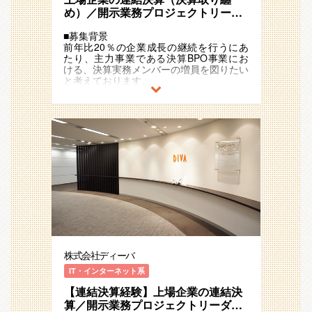
数のお客様の業務を1ヶ所に集約してチー
・複数の上場企業決算業務を受託している
め）／開示業務プロジェクトリーダ
ムを組み、業務を仕組化・構造化すること
ため、業界・規模問わず会計分野の専門性
ー ～システム知見・スキルアッ
で、初心者の方でも対応しやすい環境から
を身に着けることができます。
■募集背景
プ・知識を活かせます～／安定した
入れるように工夫しているため、経験を重
「〇〇に関しては、～さんに聞けばわか
前年比20％の企業成長の継続を行うにあ
経営基盤◎／◆市場トップシェア
ねる中で少しずつ専門性を高めていただく
る」といった社内から頼られる存在（スペ
たり、主力事業である決算BPO事業にお
ことが可能です。また、職場には公認会計
シャリスト）の道を極めることが可能で
ける、決算実務メンバーの増員を図りたい
士や税理士をはじめ、経験豊富な上司・先
す。
と考えております。
輩社員がいますので、そのフォローを受け
ることもできます。
②マネジメント
■業務要約
・チーム毎に決算対応を行うため、各チー
大手上場会社の連結決算や開示資料作成、
〇安定した成長率（安定基盤）の環境で
ムを取りまとめるリーダー、さらにその統
子会社の単体決算業務を担当いただきま
す。
括を行うマネジメントのキャリアプランを
す。
同社は毎年20～25％以上の成長を続けて
選択することが可能です。
います。連結決算業務を主軸としたアウト
「実務側を率いて、専門性を発揮しお客様
■業務内容
ソーシングサービスが堅調に事業成長でき
に貢献したい。」「将来、管理会計等の道
上場企業（上場子会社）決算業務のプロジ
ており、2017年に売上10億円・従業員数
も考えておりビジネスサイドの経験も積み
ェクトのPL（プロジェクトリーダー候
100名のラインを超え、2018年度：売上
たい」という思考をお持ちの方は、マネジ
補）として下記業務をご担当いただきま
13億円、2019年度：売上16億円、2020年
メントの道を極めることも可能です。
す。
度：売上20億円、2021年度：売上25億円
※繰り返し業務改善も行うことで業務効率
弱と、毎年20~25％ペースで事業成長を継
✩当社での就業経験のメリット（未経験者
化や生産性向上の役割(シェアード化)を担
続しています。
向け）✩
っていただきます。
また、連結・開示システムメーカーの機能
〇未経験から連結決算経験を積むことがで
も有する同社。市場ではトップシェア（約
株式会社ディーバ
きる：将来、安定を目指すため若手のうち
◇連結決算業務（一例）
4割のシェア）のシステムでもございます
に”専門性”を身に着けたい方におススメで
・連結精算表作成
IT・インターネット系
ので、基盤が安定しており安心して就業い
す。
・開示資料(有価証券報告書、決算短信)の
ただける環境です。
経理職としてわかりやすいキャリアステッ
【連結決算経験】上場企業の連結決
作成
プとしての”専門性”という観点で、”親会
・業務改善提案（Excel等を活用）
算／開示業務プロジェクトリーダ
〇チーム型の業務で属人化防止に努めてお
社側の連結決算実務”はスキルとしての希