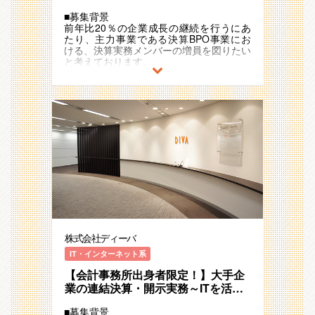
ー ～システム知見・業務標準化の
ります。
少性が非常に高く
◇単体決算業務（一例）
■募集背景
スキルアップ／知識を活かせます～
1つのプロジェクトは、3～10名程度のチ
（上場企業4000社程度の中で一部の経理
・上場子会社を中心とした単体決算業務
前年比20％の企業成長の継続を行うにあ
ームとなっています。
／市場トップシェアシステム◎
責任者が担うスキル）順当に経理業務を行
・海外子会社決算
たり、主力事業である決算BPO事業にお
経験者でなければ対応できないと言われて
うだけでは、時間を要するor経験を積むチ
・業務改善提案（Excel等を活用）
ける、決算実務メンバーの増員を図りたい
きた連結決算領域ですが、同社はその業務
ャンスがないことが稀です。
と考えております。
を1つの環境に集約させ、単純化・効率化
当社は未経験でご入社いただいた後に、す
＜身に着くスキル＞
に取り組んできました。そのため、連結自
ぐ上場企業の単体・連結決算経験を積める
〇連結会計×ＩＴ×コンサルティング×マネ
■業務要約
体が未経験であっても、段階的に関われる
ため、若手のタイミングで市場価値の高い
ジメントのスキルを伸ばしていただけま
大手上場会社の連結決算や開示資料作成、
仕組みを実現しており、対応できる範囲を
経理スキルを身に着けられることが可能で
す。
子会社の単体決算業務を担当いただきま
徐々に広げていくことができます。実務に
す。
・連結会計：担当業務を固定することは致
す。
慣れていただく中で、システムやExcelを
例）当社入社で3年程度経験を積んだ後、
しません。大手企業の連結決算及び開示業
活用し、業務改善や効率化の提案などの業
年収100～200万UPで転職（卒業）された
務の一連を経験することができます。
■業務内容
務にも関与いただければと思います。
方もいらっしゃいます。
・ＩＴ：国内市場シェア40%以上を占め
上場企業（上場子会社）決算業務のプロジ
※業務は、基本的に同社オフィス内での勤
る、自社連結会計システムに精通すること
ェクトのPL（プロジェクトリーダー候
務になります。
〇未経験でも安心して就業可能：未経験か
ができます。
補）として下記業務をご担当いただきま
ら連結業務に携わることに不安を感じる方
・コンサルティング：連結会計とＩＴで培
す。
向け。
った知見を活かして、クライアントの抱え
※繰り返し業務改善も行うことで業務効率
ご自身で勉強を継続するスタンスは必要で
る会計課題に対し提言できる人材になれま
化や生産性向上の役割(シェアード化)を担
すが、当社はチームで業務を行っていくた
す。
っていただきます。
め、無理なく業務に入っていただきステッ
・マネジメント：200社以上の企業とお取
プアップしていただくことが可能です。
株式会社ディーバ
引があり、その数だけチームが存在するた
◇連結決算業務（一例）
1～2か月は過去作成した財務諸表を活用
め、リーダーポジションを豊富にご用意で
・連結精算表作成
IT・インターネット系
した決算実務のロープレ、使用する会計シ
きます。
・開示資料(有価証券報告書、決算短信)の
ステムのe-learningでのキャッチアップ、
【会計事務所出身者限定！】大手企
作成
決算事務作業等から入っていただきます。
✩同社での就業経験のメリット（経験者向
・業務改善提案（Excel等を活用）
業の連結決算・開示実務～ITを活用
連結業務は難易度は高いですが業務標準化
け）✩
した効率化支援まで/事業成長率
を促進しており、未経験の方からも業務を
〇マネジメント等、最短距離でのスキルア
◇単体決算業務（一例）
■募集背景
20％/メリハリある働き方
行っていただけるような体制づくりを重視