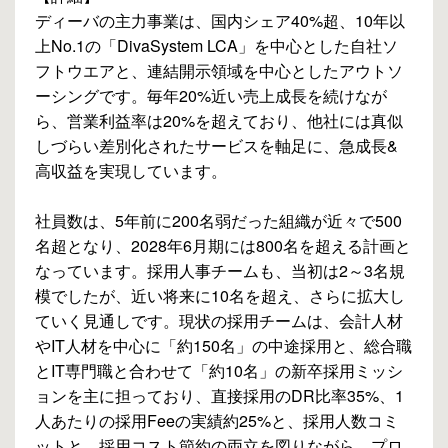
ディーバの主力事業は、国内シェア40%超、10年以
上No.1の「DivaSystem LCA」を中心とした自社ソ
フトウエアと、連結開示領域を中心としたアウトソ
ーシングです。毎年20%近い売上成長を続けなが
ら、営業利益率は20%を超えており、他社には真似
しづらい差別化されたサービスを軸足に、急成長&
高収益を実現しています。
社員数は、5年前に200名弱だった組織が近々で500
名超となり、2028年6月期には800名を超える計画と
なっています。採用人事チームも、当初は2～3名規
模でしたが、近い将来に10名を超え、さらに拡大し
ていく見通しです。現状の採用チームは、会計人材
やIT人材を中心に「約150名」の中途採用と、総合職
とIT専門職と合わせて「約10名」の新卒採用ミッシ
ョンを主に担っており、直接採用のDR比率35%、1
人あたりの採用Feeの実績約25%と、採用人数コミ
ットと、採用コスト節約の両立を図りながら、プロ