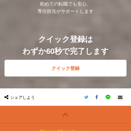
伴走していただきます。
初めての転職でも安心、
・情報の抜け漏れを防ぐ為チェックシート
専任担当がサポートします
作成
・関数を活用して入力業務を自動化など
③プロジェクトの管理（リーダー）
連結決算、開示業務のプロジェクト責任者
として、プロジェクトの管理・進行をお任
クイック登録は
せします。
・契約交渉
わずか60秒で完了します
・メンバーのアサイン調整
・お客様とのスケジュール調整
・進捗確認と報告 など
クイック登録
■働き方
・四半期決算が主となるため、閑散期/繁
忙期が明確でメリハリをつけて働けます。
・閑散期は連休の取得や自己研鑽に励むな
どプライベートとの両立も可能です。
（5日以上の連続休暇の取得実績あり）
シェアしよう