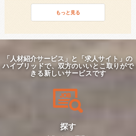
・海外子会社/単体/連結決算処理
（BPO）や業務改善コンサルティングを
続きお客様からの相談が増加している背景
忙期が明確でメリハリをつけて働けます。
・連結精算表作成
実施していただきます。実務を行いつつ豊
から、そのご要望にお応えすべく増員を図
・閑散期は連休の取得や自己研鑽に励むな
・開示資料(有価証券報告書、決算短信)の
富な他社事例や社内を活かして、お客様と
もっと見る
ることと致しました。
どプライベートとの両立も可能です。
作成
二人三脚で連結決算の業務効率化や仕組み
※お客様事例：三菱地所株式会社、住友商
（5日以上の連続休暇の取得実績あり）
作りを推進していただきます。
事株式会社、株式会社ツムラなど300社以
②業務改善の提案～実行（決算以外）
上！
決算後はチームで振り返りを行い、次回決
■業務内容
算に向けての準備と効率化などの課題解決
中～大規模のプロジェクトをチーム（１社
■魅力/特徴
を行います。
平均5~10名）で進めていただきます。
◎「大手企業の連結決算業務に携わりた
お客様の課題に併せて提案～実行までを一
実務に慣れていただいた後、リーダーとし
い」「WLBを見直したい」「頑張りに応
気通貫で行い、課題解決に向けてお客様と
てプロジェクト管理業務にも従事いただく
じた評価を貰いたい」などのお気持ちを解
伴走していただきます。
想定です。
「人材紹介サービス」と「求人サイト」の
消することができます！
・情報の抜け漏れを防ぐ為チェックシート
・大手企業の連結決算業務に携われる
ハイブリッドで、
双方のいいとこ取りがで
作成
①決算開示の実務（決算期）
・四半期決算が主のためメリハリつけて働
・関数を活用して入力業務を自動化など
これまでのご経験を活かせる業務からお任
きる新しいサービスです
ける
せし、徐々に難易度や業務の幅を広げてい
・会計知識を活かしてお客様や社会に貢献
③プロジェクトの管理（リーダー）
ただきます。
できる
連結決算、開示業務のプロジェクト責任者
ご自身次第で早期に新しい・難しい業務に
・実績ベースの評価のため平均昇給率7%
として、プロジェクトの管理・進行をお任
挑戦していただける環境です。
強
せします。
・子会社のデータ収集
・ITや業務改善など会計＋αのスキルを習
・契約交渉
・海外子会社/単体/連結決算処理
得できる
・メンバーのアサイン調整
・連結精算表作成
・お客様とのスケジュール調整
・開示資料(有価証券報告書、決算短信)の
■業務概要
・進捗確認と報告 など
作成
連結会計システム「DivaSystem」を活用
して、300社以上のお客様の連結決算支援
■働き方
②業務改善の提案～実行（決算以外）
探す
（BPO）や業務改善コンサルティングを
・四半期決算が主となるため、閑散期/繁
決算後はチームで振り返りを行い、次回決
実施していただきます。実務を行いつつ豊
忙期が明確でメリハリをつけて働けます。
算に向けての準備と効率化などの課題解決
富な他社事例や社内を活かして、お客様と