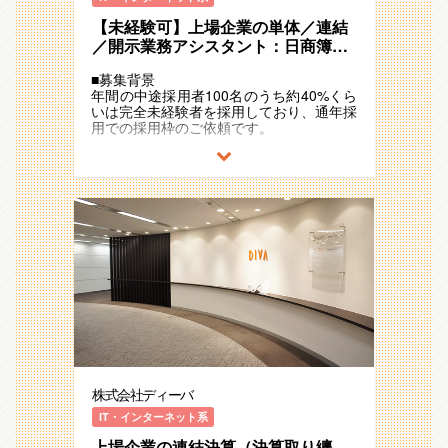
が9割程度ですが、プロジェクトの状況に
【未経験可】上場企業の単体／連結
よっては常駐対応をいただく可能性もござ
います。
／開示業務アシスタント：日商簿記
2級 or Excelスキル or 対人折衝のい
◇連結決算業務（一例）
■募集背景
ずれかの経験があればOK◎
・連結精算表作成
年間の中途採用者100名のうち約40%くら
・開示資料(有価証券報告書、決算短信)の
いは完全未経験者を採用しており、通年採
作成
用での採用枠のご依頼です。
・業務改善提案（Excel等を活用）
【仕事内容】
◇単体決算業務（一例）
上場企業の決算担当として、子会社単体・
・上場子会社を中心とした単体決算業務
連結決算・開示資料作成業務・業務効率化
・海外子会社決算
支援を担当いただきます。
・業務改善提案（Excel等を活用）
【詳細な業務内容】
✩同社での就業経験のメリット（微経験者
決算業務のチームメンバーとして、下記業
向け）✩
務に従事いただきます。
〇今までの経験をベースに、上場企業経理
経験＋αの経験を身に着けられます。
一例）
これまでのご経験を土台に、大手企業の会
・単体決算処理
計実務・専門性の習得だけではなく、＋α
・海外子会社決算
の付加価値(業務改善、IT、コンサルティ
・連結決算処理
ング、マネジメント等のスキル形成)を身
・決算短信作成
に着けることも可能です。
・有価証券報告書作成
株式会社ディーバ
・業務改善提案（Excel等を活用）
〇豊富な業務知識を有するメンバー下でス
IT・インターネット系
テップアップが可能。
＜当社でのキャリアプラン＞
専門性が求められる業務もありますが、複
上場企業の連結決算（決算取り纏
①スペシャリスト