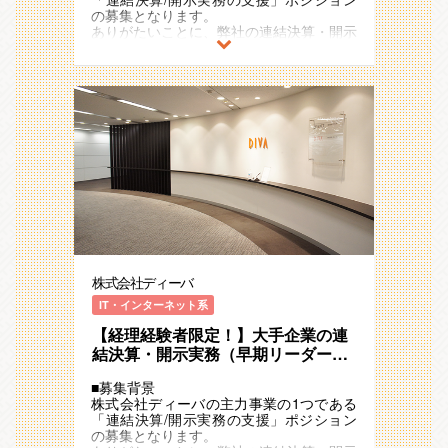
100名のラインを超え、2018年度：売上
数だけプロジェクトが存在しておりますの
の募集となります。
13億円、2019年度：売上16億円、2020年
で、マネジメントの機会が豊富で携われる
■業務概要
ありがたいことに、弊社の連結決算・開示
度：売上20億円、2021年度：売上25億円
業務幅も広いです。
連結会計システム「DivaSystem」を活用
業務や効率化支援のサービス及び品質にご
弱と、毎年20~25％ペースで事業成長を継
「上が詰まっていて昇進やキャリアアップ
して、300社以上のお客様の連結決算支援
満足いただけるお客様が増加しており、毎
続しています。
ができない」ということがなく、マネジメ
（BPO）や業務改善コンサルティングを
年120%ペースで成長しております。引き
また、連結・開示システムメーカーの機能
ントや連結決算/開示の一連の業務を経験
実施していただきます。実務を行いつつ豊
続きお客様からの相談が増加している背景
も有する同社。市場ではトップシェア（約
することができます。
富な他社事例や社内を活かして、お客様と
から、そのご要望にお応えすべく増員を図
4割のシェア）のシステムでもございます
二人三脚で連結決算の業務効率化や仕組み
ることと致しました。
ので、基盤が安定しており安心して就業い
〇複数企業の決算業務に携われる
作りを推進していただきます。
※お客様事例：三菱地所株式会社、住友商
ただける環境です。
業務の属人化を避けるため、最長5年でプ
事株式会社、株式会社ツムラなど300社以
ロジェクトをローテーションしておりま
■業務内容
上！
〇決算業務標準化の推進
す。
下記業務をチーム（１社平均3~5名）で進
1つのプロジェクトは、3～10名程度のチ
そのため、1社だけではなく複数社の決算
めていただきます。
■魅力/特徴
ームとなっています。
業務の知識と経験を積むことができます。
実務に慣れていただいた後、リーダーとし
◎「ポジションが詰まっていて上流業務や
難易度の高い連結決算領域ですが、同社は
2,3社の決算業務を経験することで、1社の
てプロジェクト管理業務にも従事いただく
マネジメントの経験が積めない」「1社の
その業務を1つの環境に集約させ、単純
決算業務の手法を「正」とせず、「A社の
想定です。
みのやり方を正として良いのか」「知識を
化・効率化に取り組んできました。
手法をB社でも活用できるかも」などお客
活かして貢献実感を得たい」などのお気持
段階的に関われる仕組みを実現しており、
様のために幅広く業務改善提案を行うこと
株式会社ディーバ
①決算開示の実務（決算期）
ちを解消することができます！
対応できる範囲を徐々に広げていくことが
ができます。
これまでのご経験を活かせる業務からお任
・"大手企業かつ一連"の連結決算業務に携
できます。同社のノウハウを活用した、業
IT・インターネット系
せし、徐々に難易度や業務の幅を広げてい
われる
務改善や効率化の提案などの業務にも関与
〇安定した成長率（安定基盤）の環境で
ただきます。
【経理経験者限定！】大手企業の連
・複数社の連結経験から多角的な視点を習
いただければと思います。
す。
ご自身次第で早期に新しい・難しい業務に
得できる
結決算・開示実務（早期リーダー候
また、職場には公認会計士や税理士をはじ
同社は毎年20～25％以上の成長を続けて
挑戦していただける環境です。
・会計知識を活かしてお客様や社会に貢献
め、経験豊富な上司がおりますので、困り
補）～ITを活用した効率化支援まで
います。連結決算業務を主軸としたアウト
・子会社のデータ収集
できる
ごとがあればフォローを受けることもでき
■募集背景
／事業成長率20％／メリハリある働
ソーシングサービスが堅調に事業成長でき
・海外子会社/単体/連結決算処理
（お客様からの「感謝」を貰う機会が多い
ます。
株式会社ディーバの主力事業の1つである
ており、2017年に売上10億円・従業員数
き方
・連結精算表作成
環境）
※業務は、基本的に同社オフィス内(新宿)
「連結決算/開示実務の支援」ポジション
100名のラインを超え、2018年度：売上
・開示資料(有価証券報告書、決算短信)の
・プロジェクトやポジションが豊富なた
に持ち帰って遂行しています。
の募集となります。
13億円、2019年度：売上16億円、2020年
作成
め、早期に上流業務やマネジメントに挑戦