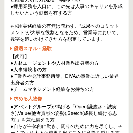
●採用業務を入口に、この先は人事のキャリアを形成
したいという動機を有する方
※採用実務経験の有無は問わず、”成果へのコミット
メント”が大事な役割となるため、営業等において、
数字を追いかけてきた方を想定しています。
優遇スキル・経験
【尚可】
●人材エージェントや人材業界出身者の方
●人事経験者の方
●IT業界や会計事務所等、DIVAの事業に近しい業界
出身者の方
●チームマネジメント経験をお持ちの方
求める人物像
●アバントグループが掲げる「Open(謙虚さ・誠実
さ),Value(他者貢献の姿勢),Stretch(成長し続ける志
向)」を兼ね備える方
●自らが主体的に動き、周りのために力を尽くし、チ
ームでより大きな成果を出すことに意義を感じる方