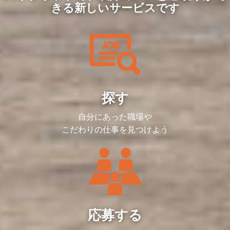
育成・組織担当 2名
きる新しいサービスです
アシスタント 1名
採用代行企業様 ※一部オペレーション業
務を外注しています
・担当業務例
中途採用面接・カジュアル面談（面接は現
場選考官も同席）
採用ブランディング力強化（採用広報企画
など）
探す
転職エージェント／求人媒体運営企業ご担
当者様との連携
書類選考、候補者フォロー
自分にあった職場や
採用セミナー企画・運営
内定者フォロー、入社後オンボーディン
こだわりの仕事を見つけよう
グ、フォローアップ面談
オペレーション効率化、各種業務改善
※ご経験や得意分野に応じて、上記以外の
業務にもチャレンジしていただけます。
応募する