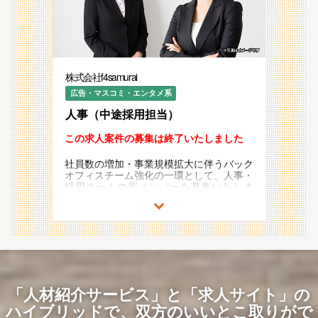
社内育成・組織担当 2名
アシスタント 1名
採用代行企業様 ※一部オペレーション業
務を外注しています
・担当業務例
株式会社f4samurai
中途採用面接・カジュアル面談（面接は現
場選考官も同席）
広告・マスコミ・エンタメ系
採用ブランディング力強化（採用広報企画
人事（中途採用担当）
など）
転職エージェント／求人媒体運営企業ご担
当者様との連携
この求人案件の募集は終了いたしました
書類選考、候補者フォロー
採用セミナー企画・運営
社員数の増加・事業規模拡大に伴うバック
内定者フォロー、入社後オンボーディン
オフィスチーム強化の一環として、人事・
グ、フォローアップ面談
採用チームの新メンバーを募集いたしま
※ご経験や得意分野に応じて、上記以外の
す。
業務にもチャレンジしていただけます。
中途採用のプロフェッショナルとして戦略
的な採用活動を中心に据えつつ、スキル・
ご経験や志向性に合わせて内定者フォロー
／入社後オンボーディング／採用広報など
の業務もお任せいたします。
・現体制
CTO兼CHRO 1名
「人材紹介サービス」と「求人サイト」の
採用担当 1名 ※本求人にて増員
ハイブリッドで、
双方のいいとこ取りがで
予定