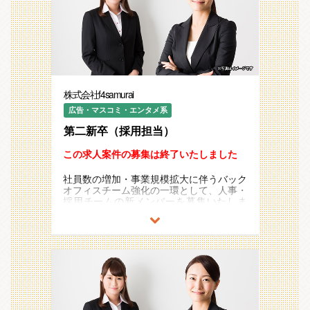
株式会社f4samurai
広告・マスコミ・エンタメ系
第二新卒（採用担当）
この求人案件の募集は終了いたしました
社員数の増加・事業規模拡大に伴うバック
オフィスチーム強化の一環として、人事・
採用チームの新メンバーを募集いたしま
す。
業界未経験・人事職未経験の方でも、中途
採用のプロフェッショナルを目指していた
だきます。
・現体制
CTO兼CHRO 1名
採用担当 1名 ※本求人にて増員
予定