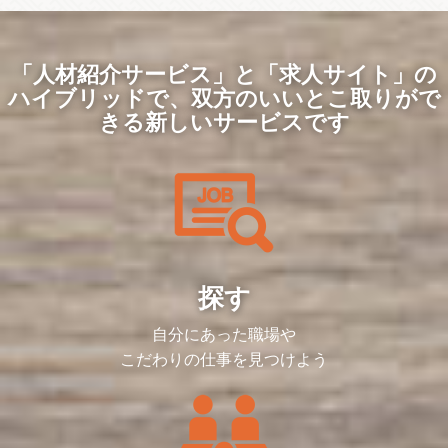
【仕事内容】
■PC作業（資料作成、データ入力、集計）
や電話対応など事務業務全般
具体的には…
「人材紹介サービス」と「求人サイト」の
・データ入力、集計作業、書類作成
ハイブリッドで、
双方のいいとこ取りがで
・書類の受付、発送、仕分け、分類、フ
ァイリング
きる新しいサービスです
・電話応対
・その他サポート業務 など
仕事については基本から先輩スタッフが丁
寧に教えますのでご安心ください。
まずは比較的簡単なお仕事からスタート
し、正確さとスピードを身につけてくださ
い。
【働きやすさ】
残業は少なく、出勤時間を7時30分～12時
探す
で日々設定することができるなど
プライベートと両立させながら働ける環境
自分にあった職場や
が整っています。
こだわりの仕事を見つけよう
※仕事内容は、会社の指定する業務に変更
することがあります。
※同社の管轄する全ての事業所の範囲にお
いて、勤務地の変更を命ずることがありま
す（転居を伴う転勤はありません）。