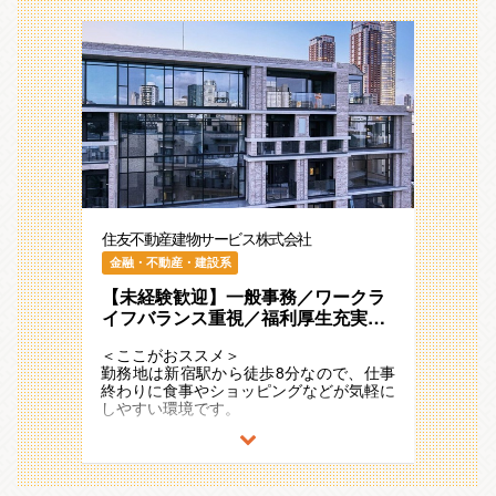
住友不動産建物サービス株式会社
金融・不動産・建設系
【未経験歓迎】一般事務／ワークラ
イフバランス重視／福利厚生充実／
安定企業／転勤なし／正社員登用制
＜ここがおススメ＞
度あり
勤務地は新宿駅から徒歩8分なので、仕事
終わりに食事やショッピングなどが気軽に
しやすい環境です。
営業会社ではないので、ガツガツしている
雰囲気がなく、和気あいあいとした職場環
境です。