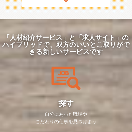
きます。
の高い経営を支える役割を担っています。
っかり理解し、社員の生活を支える重要な
現在、月次・年次決算の精度向上や業務効
役割を果たしていきます。業務の中で成長
＜利用システム＞
率化を進めるとともに、IPOを見据えた財
を感じると共に、会社の成長にも貢献でき
freee会計・マイクロソフトオフィス・
務体制の構築を進行中です。急成長する事
るやりがいのある仕事です。
Slack・スプレッドシート・Adobe等
業を経理面からしっかり支えるため、より
「労務の知識を活かして、会社をサポート
高度な経理体制・内部統制へ進化が必要な
したい」 「社員が安心して働ける環境を
＜やりがい＞
フェーズに対して、経理部は日々改善を積
作りたい」 そのような想いを持った方か
このポジションでは、単なるオペレーショ
み重ねる姿勢をもって取り組んでいます。
「人材紹介サービス」と「求人サイト」の
らのご応募をお待ちしています！
ン業務にとどまらず、 「会社の未来を支
中長期的には、経営に貢献する「攻めの経
ハイブリッドで、
双方のいいとこ取りがで
える基盤をつくる」 ことが求められま
理」へ進化すべく、スケールする経理体制
す。
を一緒に築いていく仲間を募集していま
きる新しいサービスです
例）
す。
・会社の成長フェーズに合わせた 労務環
境の整備
＜本ポジションの役割／解決すべき課題＞
・生産性向上につながるオフィス環境の改
急成長を続ける同社にとって、「未来の成
善
長を支える経理財務基盤をどう築くか」は
・ IPO準備に向けたガバナンス強化や人的
事業の土台をつくる挑戦です。
資本経営の推進
このポジションでは、経理基盤を整える責
など、
任者として、以下の課題を横断的にリード
経営陣や各部門と連携しながら、企業価値
していただきます。
を高めるための仕組みをつくる 戦略的な
視点が必要です。
・月次・年次決算の精度向上と業務フロー
探す
ハードシングスがもとめられる職場環境で
の標準化
はありますが、
・IPO準備に向けた内部統制・監査対応の
「従業員が最高のパフォーマンスを発揮で
自分にあった職場や
強化
きる環境」を整えることが、本ポジション
こだわりの仕事を見つけよう
の魅力であり、やりがいです。
「単なる数字の管理ではなく、『この会社
の未来を支える盤石な財務基盤』を築き上