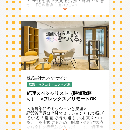
・ 全社を陰で支える労務・総務の立場
しみながらチャレンジできる
・労務管理全般（給与計算、勤怠管理、社
で、IPOを推進しませんか？
・ 採用広報の強化 ：自社ブランディング
会保険手続きなど）
・ 好きを仕事に！ 漫画好きの集まる職場
を通じて、業界トップレベルの採用力を構
・労働契約書の作成・管理
です。
築
・労務リスク管理（労働基準法・労働安全
衛生法の遵守など）
＜役割＞
・社員からの労務関連の相談対応
同社は現在IPO本格準備中であり、組織基
＜所属部門からのメッセージ＞
・外部機関との調整業務（労働基準監督
盤の強化が急務となっています。
経営管理局は全社でミッションとして掲げ
署、社会保険事務所等）
総務・労務領域の責任者として、社内制度
ている「漫画で待ち遠しい未来をつく
の整備や人事労務管理を牽引いただける方
る。」というミッションの実現に向けて、
＜やりがい・おもしろさ＞
を募集します。
日々邁進しております。経理部では上場準
・ 成長企業の中核メンバーとして、日本
備を進めており、決算の早期化・正確化、
一の組織づくりに関われる
◆主な業務内容
会計基準への対応、内部統制の整備など、
・ ルールを作るだけでなく、経営陣とと
・総務・労務部門の統括（メンバーマネジ
多岐にわたる課題に取り組んでいます。
もに制度設計から携われる
メント含む）
今回、経理マネージャーとしてご参画いた
・ 「働きやすい環境づくり」を推進し、
・労務管理全般（給与データ集計、社会保
だく方に、すべてのご経験が揃っている必
社員のパフォーマンス向上に貢献できる
険手続き、就業規則の整備等）
要はないと考えています。未経験の領域が
株式会社ナンバーナイン
・ 労務・総務の枠を超えた幅広い業務に
・IPO準備に伴うガバナンス体制の強化
あってもキャッチアップしながらキャリア
挑戦できる
（規程整備、リスク管理等）
広告・マスコミ・エンタメ系
を前に進めたい方、漫画が好きで、自分の
・福利厚生の企画・運営
スキルを活かすなら“好きなドメインの会
経理スペシャリスト（時短勤務
・社内環境の整備・ファシリティ管理
社で働きたい”という想いを持つ方
＜所属部門からのメッセージ＞
・各種社内イベントの運営
可） ※フレックス／リモートOK
――そんな熱い想いを持つ方と、一緒に高
ナンバーナインは、漫画IPの価値を最大化
め合っていけたら嬉しいです！
するために、最高の仲間と共に挑戦し続け
その他、同社が掲げるMissionの実現に向
＜所属部門のミッションと展望＞
る会社です。HR局は、単なる管理部門で
けて、会社の生産性を最大化にする為の仕
経営管理局は全社でミッションとして掲げ
＜先輩社員インタビュー記事＞
はなく、社員の成長と会社の成長を両立さ
組みの企画・策定から実装まで、オフィス
ている「漫画で待ち遠しい未来をつく
https://note.com/no9media/n/nc2ed72f36b6f
せる役割を担っています。
マネジメントのプロとして、あらゆる領域
る。」を実現するため、財務・会計の観点
労務管理は、社員が安心して働ける環境を
で社員をサポートする役割を担っていただ
から全社の意思決定をサポートし、透明性
作るための基盤です。労働法規や制度をし