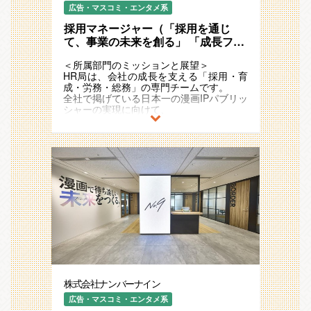
広告・マスコミ・エンタメ系
採用マネージャー（「採用を通じ
て、事業の未来を創る」 「成長フェ
ーズの企業で、自分の力を試した
＜所属部門のミッションと展望＞
い」そんな熱い「本気こそ愛」マイ
HR局は、会社の成長を支える「採用・育
ンドをお持ちの方を募集）
成・労務・総務」の専門チームです。
全社で掲げている日本一の漫画IPパブリッ
シャーの実現に向けて、
当局では事業成長と社員成長を支える環境
を作り上げることをミッションとしていま
す。
直近では、人事・総務領域をIPO水準に引
き上げることをマイルストーンに設定し、
社員一人ひとりが安心してパフォーマンス
を発揮できる労務環境・設備環境づくりに
取り組んでいます。
そして、中長期的には、日本一の漫画IPパ
ブリッシャーを支える『日本一のHR局』
の実現を目指します。
社員一人ひとりがやりがいや楽しさを最大
限に感じながら、おもしろい作品が生まれ
続ける環境を創り上げていきます。
株式会社ナンバーナイン
＜本ポジションの役割／解決すべき課題＞
今回募集するポジションは、採用マネージ
広告・マスコミ・エンタメ系
ャーとして、