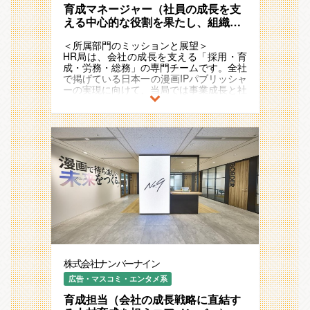
育成マネージャー（社員の成長を支
以下のような課題を解決し、会社の成長を
支える人材獲得を推進していただきます。
える中心的な役割を果たし、組織全
体のレベルアップに貢献するポジシ
・ハイレイヤー採用の強化 ：リーダーク
＜所属部門のミッションと展望＞
ョン） ※フレックス／リモートOK
ラスの獲得を加速
HR局は、会社の成長を支える「採用・育
・新卒採用の強化 ：未来のリーダー候補
成・労務・総務」の専門チームです。全社
を発掘
で掲げている日本一の漫画IPパブリッシャ
・採用広報の推進 ：自社の魅力を最大限
ーの実現に向けて、当局では事業成長と社
に発信
員成長を支える環境を作り上げることをミ
・選考プロセスの改善 ：スムーズで最適
ッションとしています。
な選考体制を構築
直近では、人事・総務領域をIPO水準に引
き上げることをマイルストーンに設定し、
＜主な業務内容＞
社員一人ひとりが安心してパフォーマンス
・採用戦略の立案・実行
を発揮できる労務環境・設備環境づくりに
・ハイレイヤー／中途採用の推進（ダイレ
取り組んでいます。
クトリクルーティング含む）
そして、中長期的には、日本一の漫画IPパ
・新卒採用の計画・実施（採用イベント企
ブリッシャーを支える『日本一のHR局』
画・大学との連携など）
の実現を目指します。
・採用広報（オウンドメディア運用・SNS
社員一人ひとりがやりがいや楽しさを最大
発信など）
限に感じながら、おもしろい作品が生まれ
・採用プロセスの改善・運用（エージェン
続ける環境を創り上げていきます。
ト対応、面接調整など）
・データ分析を活用した採用手法の改善
＜本ポジションの役割／解決すべき課題＞
株式会社ナンバーナイン
今回募集する育成マネージャーは、社員の
＜やりがい・おもしろさ＞
成長を支える中心的な役割を果たし、組織
広告・マスコミ・エンタメ系
・経営に直結する採用 ：経営層と近い距
全体のレベルアップに貢献するポジション
離で採用戦略を立案できる
育成担当（会社の成長戦略に直結す
です。育成環境を一新し、全員が自分の可
・ IPO準備フェーズに携われる ：組織の