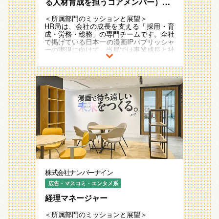
能性を最大限に引き出せる組織作りを実現
る人材育成を担うコアメンバー）
仕組みづくりから関われる
していただきます。
※フレックス／リモートOK
・ 裁量の大きさとスピード感 ：変化を楽
＜所属部門のミッションと展望＞
しみながらチャレンジできる
・育成プログラムの構築・強化
HR局は、会社の成長を支える「採用・育
・ 採用広報の強化 ：自社ブランディング
単なる「研修」を超え、未来のリーダーを
成・労務・総務」の専門チームです。全社
を通じて、業界トップレベルの採用力を構
育てるための革新的なプログラムを設計・
で掲げている日本一の漫画IPパブリッシャ
築
実行し、全社にインパクトを与える。
ーの実現に向けて、当局では事業成長と社
員成長を支える環境を作り上げることをミ
・研修・教育体系の整備
ッションとしています。
＜所属部門からのメッセージ＞
社員全員のスキル向上を支える仕組みを整
直近では、人事・総務領域をIPO水準に引
ナンバーナインは、漫画IPの価値を最大化
え、効率的かつ魅力的な学びの環境を提
き上げることをマイルストーンに設定し、
するために、最高の仲間と共に挑戦し続け
供。社員が成長できる「場」を作り上げま
社員一人ひとりが安心してパフォーマンス
る会社です。
す。
を発揮できる労務環境・設備環境づくりに
私たち採用チームは、単なる採用担当では
取り組んでいます。
なく、会社の未来を創る役割を担っていま
・キャリア支援の推進
そして、中長期的には、日本一の漫画IPパ
す。
社員一人ひとりのキャリアを大切にし、最
ブリッシャーを支える『日本一のHR局』
採用は、会社の成長を左右する最重要ミッ
大限に活躍できるように支援。あなたの手
の実現を目指します。
ションの一つ。どんな人材が必要なのか、
で、社員が成長し続ける組織をつくり上げ
社員一人ひとりがやりがいや楽しさを最大
どうやって魅力を伝えるのか、どうすれば
てください。
限に感じながら、おもしろい作品が生まれ
活躍できる環境を整えられるのか。 すべ
続ける環境を創り上げていきます。
てを考え、実行し、結果を出す。ここに
＜主な業務内容＞
は、自分の力で組織を変え、事業を成長さ
・社員育成の戦略立案・実行（研修・オン
＜本ポジションの役割／解決すべき課題＞
せる面白さがあります。
株式会社ナンバーナイン
ボーディング・キャリア開発）
このポジションは、会社の成長戦略に直結
「採用を通じて、事業の未来を創る」とい
・育成プログラムの設計・運用（リーダー
する人材育成を担うコアメンバーです。育
広告・マスコミ・エンタメ系
う強い想いを持っている方。 「成長フェ
育成・スキル研修）
成担当として社員の成長をサポートし、育
ーズの企業で、自分の力を試したい」と思
・社員の成長データの分析と活用
経理マネージャー
成環境を支える重要な役割を担っていただ
っている方。そんな熱い「本気こそ愛」マ
・社内講師・メンター制度の設計・運用
きます。
インドをお持ちの方からのご応募をぜひお
・学習文化の醸成（ナレッジ共有・勉強会
現在の課題は育成プログラムの構築・強化
＜所属部門のミッションと展望＞
待ちしています！