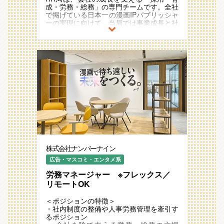
ちの方からのご応募をぜひお待ちしていま
部門ではなく、社員の成長と会社の成長を
強化
成・労務・総務」の専門チームです。全社
す！
両立させる役割を担っています。
で掲げている日本一の漫画IPパブリッシャ
育成は、会社の未来を形作る重要なミッシ
「単なる数字の管理ではなく、『この会社
ーの実現に向けて、当局では事業成長と社
ョンです。どんな環境なら社員が成長でき
の未来を支える盤石な財務基盤』を築き上
員成長を支える環境を作り上げることをミ
るのか、どうすれば学び合いが活発になる
げていく。」そんな気概を持って、戦略立
ッションとしています。
のか。すべてを考え、実行し、結果を出す
案から実行、そして事業成長への貢献ま
直近では、人事・総務領域をIPO水準に引
面白さがあります。
で、フロントラインで活躍いただける方を
き上げることをマイルストーンに設定し、
「社員の成長を会社の成長につなげたい」
お迎えしたいと考えています。
社員一人ひとりが安心してパフォーマンス
という熱い想いを持っている方。
を発揮できる労務環境・設備環境づくりに
「育成を通じて、会社のカルチャーを創り
＜主な業務内容＞
取り組んでいます。
上げたい」と思っている方。
・組織マネジメント ・ メンバー育成
そして、中長期的には、日本一の漫画IPパ
そんな熱い「本気こそ愛」マインドをお持
・請求書や経費精算の仕分け
ブリッシャーを支える『日本一のHR局』
ちの方からのご応募をぜひお待ちしていま
・支払い準備、レポート作成（スプレッド
の実現を目指します。
す！
シート・社内システム利用）
社員一人ひとりがやりがいや楽しさを最大
・月次・年次の帳簿締め、決算業務 ・財
限に感じながら、おもしろい作品が生まれ
務諸表の作成
続ける環境を創り上げていきます。
※IPO準備関連
＜本ポジションの役割／解決すべき課題＞
・監査法人、証券会社、金融機関の対応
株式会社ナンバーナイン
このポジションは、IPOや会社の事業成長
・内部統制、会計基準対応
に直結する労務のコアメンバーです。
広告・マスコミ・エンタメ系
・経営判断のサポート
労務担当として、「社員が安心して働ける
労務マネージャー ※フレックス／
環境」をつくりあげていただきます。
＜やりがい・おもしろさ＞
現在の課題は、労務環境の整備、給与・勤
リモートOK
・ 経営に直結する採用 ：経営層と近い距
怠管理の効率化、社員サポート体制の強化
離で採用戦略を立案できる
です。そこを一緒に突破してくれる仲間を
＜ポジションの特徴＞
・ IPO準備フェーズに携われる ：組織の
探しています。
・社内制度の整備や人事労務管理を牽引す
仕組みづくりから関われる
るポジション
・ 裁量の大きさとスピード感 ：変化を楽
＜主な業務内容＞