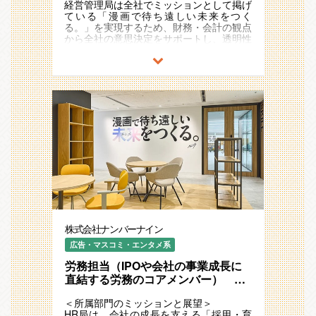
の企画）
、研修・教育体系の整備、キャリア支援の
経営管理局は全社でミッションとして掲げ
推進 、組織学習の促進。そこを一緒に突
ている「漫画で待ち遠しい未来をつく
＜先輩社員インタビュー記事＞
＜やりがい・おもしろさ＞
破してくれる仲間を探しています。
る。」を実現するため、財務・会計の観点
https://note.com/lively_eagle718/n/ncf4bd3d76308
・ IPO準備フェーズの人材育成に携われる
から全社の意思決定をサポートし、透明性
：成長企業の未来をつくる
＜主な業務内容＞
の高い経営を支える役割を担っています。
・ 育成の仕組みをゼロから創れる ：裁量
・育成プログラム運営サポート（研修、オ
現在、月次・年次決算の精度向上や業務効
を持って挑戦できる
ンボーディング支援）
率化を進めるとともに、IPOを見据えた財
・ 社員の成長が会社の成長に直結 ：キャ
・研修や教育イベントの運営・調整
務体制の構築を進行中です。急成長する事
リア支援の醍醐味を味わえる
・社員のキャリア支援の一部サポート
業を経理面からしっかり支えるため、より
・ 学びの文化を根付かせ、会社の強さに
・育成データの収集と簡単な分析
高度な経理体制・内部統制へ進化が必要な
：組織の成長に貢献
・学習支援ツールやシステムの運用サポー
フェーズに対して、経理部は日々改善を積
ト
み重ねる姿勢をもって取り組んでいます。
＜所属部門からのメッセージ＞
中長期的には、経営に貢献する「攻めの経
ナンバーナインは、漫画IPの価値を最大化
＜やりがい・おもしろさ＞
理」へ進化すべく、スケールする経理体制
するために、最高の仲間と共に挑戦し続け
・社員成長を直接支援できる ：育成の一
を一緒に築いていく仲間を募集していま
る会社です。私たちHR局は、単なる管理
環として、社員の成長を実感できる
す。
部門ではなく、社員の成長と会社の成長を
・ ゼロから育成の仕組みを学べる ：成長
両立させる役割を担っています。
企業での学びと成長の機会
＜本ポジションの役割／解決すべき課題＞
育成は、会社の未来を形作る重要なミッシ
・ チームで協力し、成長をサポート ：育
急成長を続ける同社にとって、「未来の成
ョンです。どんな環境なら社員が成長でき
成メンバーとしてチームワークを発揮
長を支える経理財務基盤をどう築くか」は
るのか、どうすれば学び合いが活発になる
株式会社ナンバーナイン
・ やりがいのある環境で学びながら成長
事業の土台をつくる挑戦です。
のか。すべてを考え、実行し、結果を出す
できる ：自分の成長が会社の成長に繋が
このポジションでは、経理基盤を整える責
広告・マスコミ・エンタメ系
面白さがあります。
る
任者として、以下の課題を横断的にリード
「社員の成長を会社の成長につなげたい」
していただきます。
労務担当（IPOや会社の事業成長に
という熱い想いを持っている方。「育成を
＜所属部門からのメッセージ＞
直結する労務のコアメンバー） ※
通じて、会社のカルチャーを創り上げた
ナンバーナインは、漫画IPの価値を最大化
・月次・年次決算の精度向上と業務フロー
フレックス／リモートOK
い」と思っている方。
するために、最高の仲間と共に挑戦し続け
の標準化
＜所属部門のミッションと展望＞
そんな熱い「本気こそ愛」マインドをお持
る会社です。私たちHR局は、単なる管理
・IPO準備に向けた内部統制・監査対応の
HR局は、会社の成長を支える「採用・育