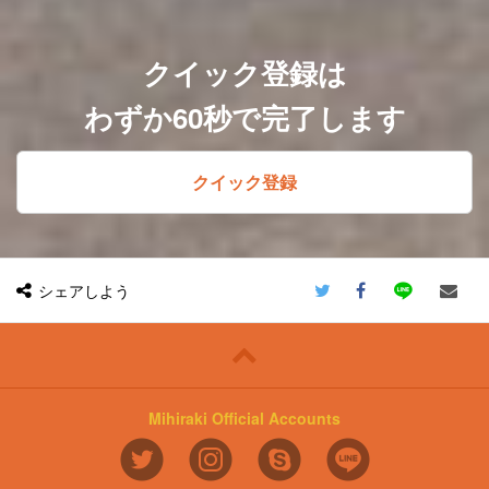
＜所属部門からのメッセージ＞
経営管理局は全社でミッションとして掲げ
ている「漫画で待ち遠しい未来をつく
クイック登録は
る。」というミッションの実現に向けて、
日々邁進しております。経理部では上場準
わずか60秒で完了します
備を進めており、決算の早期化・正確化、
会計基準への対応、内部統制の整備など、
多岐にわたる課題に取り組んでいます。
IPO準備を控えている現在、経理のスペシ
ャリストとして、経理の基盤を整えてくだ
クイック登録
さる方を募集しています。未経験の領域が
あってもキャッチアップしながらキャリア
を前に進めたい方、漫画が好きで、自分の
スキルを活かすなら“好きなドメインの会
社で働きたい”という想いを持つ方
――そんな熱い想いを持つ方と、一緒に高
シェアしよう
め合っていけたら嬉しいです！
＜先輩社員インタビュー記事＞
https://note.com/no9media/n/nc2ed72f36b6f
Mihiraki Official Accounts