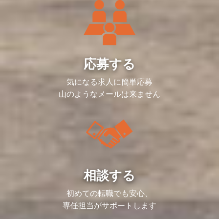
＜目指せるキャリア＞
げていく。」そんな気概を持って、戦略立
人事総務局長等の人事、総務、労務全体を
案から実行、そして事業成長への貢献ま
統括するポジションや、
で、フロントラインで活躍いただける方を
CHRO（最高人事責任者）など、経営層に
お迎えしたいと考えています。
近いポジションへの昇進などが目指せま
す。
＜主な業務内容＞
・経理基盤の構築、業務改善
・請求書や経費精算の仕分け
応募する
・支払い準備、レポート作成（スプレッド
シート・社内システム利用）
・月次・年次の帳簿締め、決算業務 ・財
気になる求人に簡単応募
務諸表の作成
山のようなメールは来ません
※IPO準備関連
・監査法人、証券会社、金融機関の対応
・内部統制、会計基準対応
・経営判断のサポート
＜やりがい・おもしろさ＞
・ 経営に直結する採用 ：経営層と近い距
離で採用戦略を立案できる
・ IPO準備フェーズに携われる ：組織の
相談する
仕組みづくりから関われる
・ 裁量の大きさとスピード感 ：変化を楽
しみながらチャレンジできる
初めての転職でも安心、
・ 採用広報の強化 ：自社ブランディング
専任担当がサポートします
を通じて、業界トップレベルの採用力を構
築